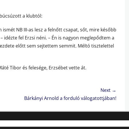
 búcsúzott a klubtól:
mét NB III-as lesz a felnőtt csapat, sőt, mire később
z! – idézte fel Erzsi néni. – Én is nagyon meglepődtem a
zdete előtt sem sejtettem semmit. Méltó tisztelettel
té Tibor és felesége, Erzsébet vette át.
Next →
Next
Bárkányi Arnold a forduló válogatottjában!
post: