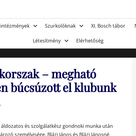
FC Hat
 intézmények
Szurkolóknak
XI. Bosch tábor
Létesítmény
Elérhetőség
y korszak – megható
n búcsúzott el klubunk
l
yi áldozatos és szolgálatkész gondnoki munka után
rozó személyisége, Blázi János és Blázi Jánosné.