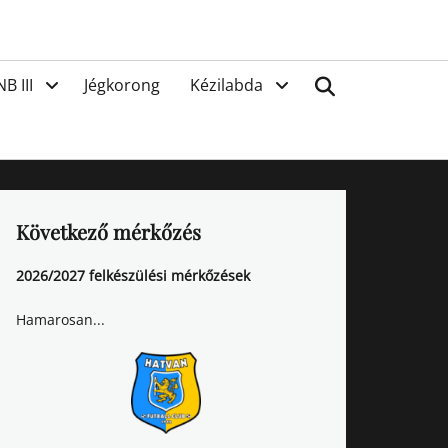
van
Search
NB III
Jégkorong
Kézilabda
Következő mérkőzés
2026/2027 felkészülési mérkőzések
Hamarosan...