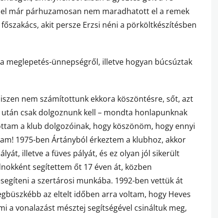
ezzel már párhuzamosan nem maradhatott el a remek
a főszakács, akit persze Erzsi néni a pörköltkészítésben
a meglepetés-ünnepségről, illetve hogyan búcsúztak
zen nem számítottunk ekkora köszöntésre, sőt, azt
és után csak dolgoznunk kell – mondta honlapunknak
ltottam a klub dolgozóinak, hogy köszönöm, hogy ennyi
ántam! 1975-ben Ártányból érkeztem a klubhoz, akkor
yát, illetve a füves pályát, és ez olyan jól sikerült
dnokként segítettem őt 17 éven át, közben
segíteni a szertárosi munkába. 1992-ben vettük át
legbüszkébb az eltelt időben arra voltam, hogy Heves
mi a vonalazást mésztej segítségével csináltuk meg,