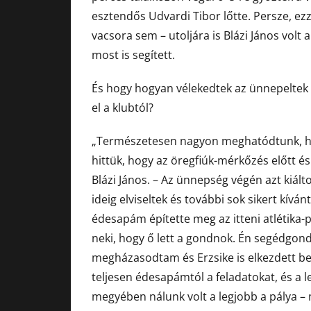
esztendős Udvardi Tibor lőtte. Persze, 
vacsora sem – utoljára is Blázi János volt 
most is segített.
És hogy hogyan vélekedtek az ünnepeltek 
el a klubtól?
„Természetesen nagyon meghatódtunk, his
hittük, hogy az öregfiúk-mérkőzés előtt 
Blázi János. – Az ünnepség végén azt kiá
ideig elviseltek és további sok sikert kív
édesapám építette meg az itteni atlétika-pál
neki, hogy ő lett a gondnok. Én segédgon
megházasodtam és Erzsike is elkezdett be
teljesen édesapámtól a feladatokat, és a 
megyében nálunk volt a legjobb a pálya – 