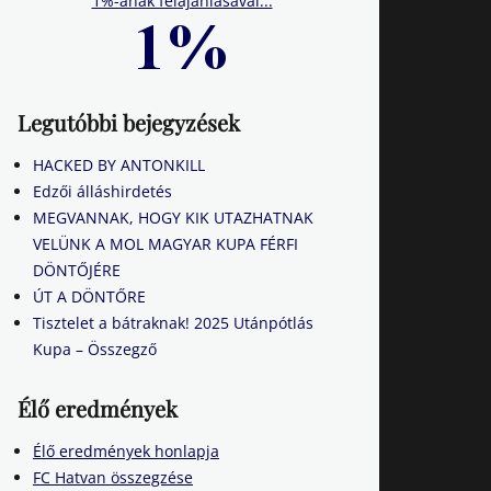
1%-ának felajánlásával...
Legutóbbi bejegyzések
HACKED BY ANTONKILL
Edzői álláshirdetés
MEGVANNAK, HOGY KIK UTAZHATNAK
VELÜNK A MOL MAGYAR KUPA FÉRFI
DÖNTŐJÉRE
ÚT A DÖNTŐRE
Tisztelet a bátraknak! 2025 Utánpótlás
Kupa – Összegző
Élő eredmények
Élő eredmények honlapja
FC Hatvan összegzése