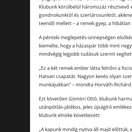
Klubunk körülbelül háromszáz résztvevő 
gondnokunktól és szertárosunktól, akikne
teendő mellett – a remek gyep, a hibátlan 
A pénteki meglepetés-ünnepségen elsőkén
kiemelte, hogy a házaspár több mint negyv
mindvégig legjobb tudásuk szerint segített
„Ez a két remek ember látta felnőni a foci
Hatvan csapatát. Nagyon kevés olyan személ
munkájukban” – mondta Horváth Richárd 
Ezt követően Gömöri Ottó, klubunk harmadi
utánpótlás-játékos, jeles újságíró emléke
klubunk elnöke következett:
„A kapunk mindig nyitva áll majd előttük, v