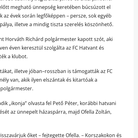
előtt megható ünnepség keretében búcsúzott el
k az évek során legfőképpen – persze, sok egyéb
pálya, illetve a mindig tiszta szerelés köszönhető.
t Horváth Richárd polgármester kapott szót, aki
en éven keresztül szolgálta az FC Hatvant és
ék a klubot.
stákat, illetve jóban–rosszban is támogatták az FC
y van, akik ilyen elszántak és kitartóak a
polgármester.
k „ikonja” olvasta fel Pető Péter, korábbi hatvani
zését az ünnepelt házaspárra, majd Ofella Zoltán,
isszavárjuk őket – fejtegette Ofella. – Korszakokon és