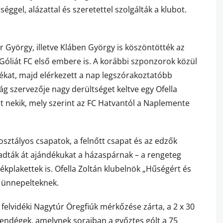
éggel, alázattal és szeretettel szolgálták a klubot.
 György, illetve Kláben György is köszöntötték az
 Góliát FC első embere is. A korábbi szponzorok közül
iékat, majd elérkezett a nap legszórakoztatóbb
ág szervezője nagy derültséget keltve egy Ofella
t át nekik, mely szerint az FC Hatvantól a Naplemente
ztályos csapatok, a felnőtt csapat és az edzők
ták át ajándékukat a házaspárnak – a rengeteg
ékplakettek is. Ofella Zoltán klubelnök „Hűségért és
z ünnepelteknek.
felvidéki Nagytúr Öregfiúk mérkőzése zárta, a 2 x 30
vendégek, amelynek soraiban a győztes gólt a 75