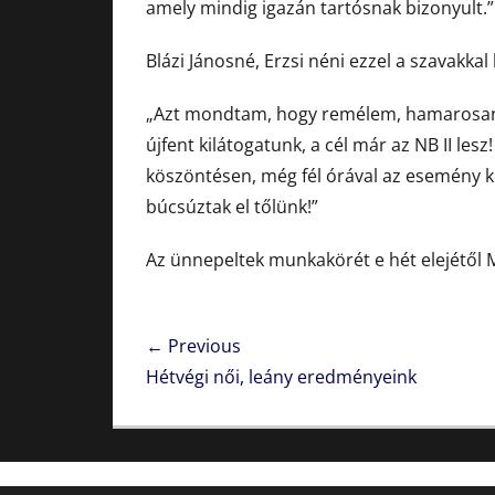
amely mindig igazán tartósnak bizonyult.”
Blázi Jánosné, Erzsi néni ezzel a szavakkal
„Azt mondtam, hogy remélem, hamarosan is
újfent kilátogatunk, a cél már az NB II les
köszöntésen, még fél órával az esemény ke
búcsúztak el tőlünk!”
Az ünnepeltek munkakörét e hét elejétől Má
Bejegyzés
← Previous
navigáció
Previous
Hétvégi női, leány eredményeink
post: