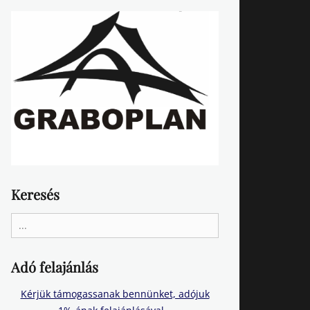
Keresés
Search
for:
Adó felajánlás
Kérjük támogassanak bennünket, adójuk