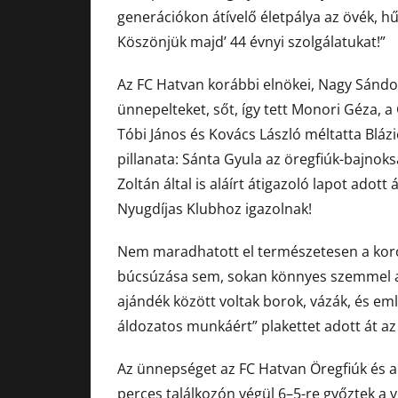
generációkon átívelő életpálya az övék, hűs
Köszönjük majd’ 44 évnyi szolgálatukat!”
Az FC Hatvan korábbi elnökei, Nagy Sándor
ünnepelteket, sőt, így tett Monori Géza, a
Tóbi János és Kovács László méltatta Bláz
pillanata: Sánta Gyula az öregfiúk-bajnoks
Zoltán által is aláírt átigazoló lapot adot
Nyugdíjas Klubhoz igazolnak!
Nem maradhatott el természetesen a koros
búcsúzása sem, sokan könnyes szemmel ad
ajándék között voltak borok, vázák, és eml
áldozatos munkáért” plakettet adott át a
Az ünnepséget az FC Hatvan Öregfiúk és a 
perces találkozón végül 6–5-re győztek a 