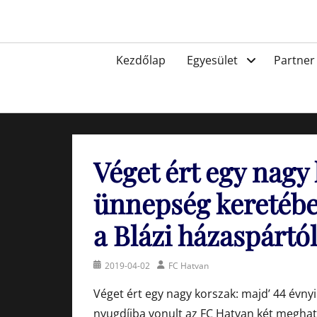
Skip
to
Egyesület a hatvani labdarúgásért, sportért!
content
Primary
Kezdőlap
Egyesület
Partner
menu
Véget ért egy nag
ünnepség keretébe
a Blázi házaspártó
Posted
Author
2019-04-02
FC Hatvan
on
Véget ért egy nagy korszak: majd’ 44 évn
nyugdíjba vonult az FC Hatvan két meghatá