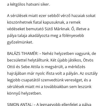
a kétgólos hatvani siker.
A sérülések miatt ezer sebből vérző hazaiak sokat
köszönhetnek fiatal kapusuknak, a remek
védéseket bemutató Sütő Márknak. Ő, illetve a
pálya talaja akadályozta meg a fölényesebb
győzelmünket.
BALÁZS TIHAMÉR: – Nehéz helyzetben vagyunk, de
becsülettel helytálltunk. Két újabb játékos, Ötvös
Ottó és Sebe Attila is megsérült, a mérkőzés
hajrájában már nyolc ifista volt a pályán. Az osztály
legjobb csapatától szenvedtünk vereséget, és a
sérülések miatt mi a továbbiakban sem leszünk
könnyű helyzetben.
SIMON ANTAL: – A legnagyobb ellenfelet a pálya