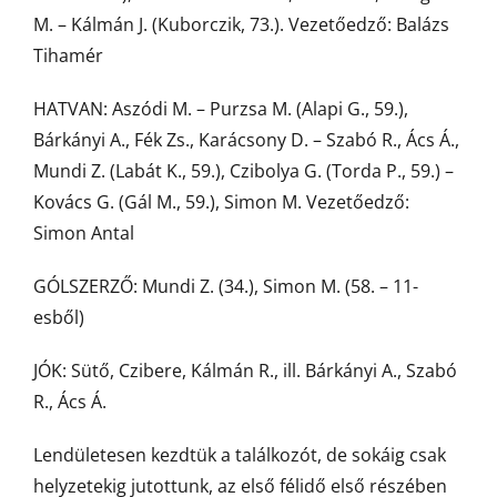
M. – Kálmán J. (Kuborczik, 73.). Vezetőedző: Balázs
Tihamér
HATVAN: Aszódi M. – Purzsa M. (Alapi G., 59.),
Bárkányi A., Fék Zs., Karácsony D. – Szabó R., Ács Á.,
Mundi Z. (Labát K., 59.), Czibolya G. (Torda P., 59.) –
Kovács G. (Gál M., 59.), Simon M. Vezetőedző:
Simon Antal
GÓLSZERZŐ: Mundi Z. (34.), Simon M. (58. – 11-
esből)
JÓK: Sütő, Czibere, Kálmán R., ill. Bárkányi A., Szabó
R., Ács Á.
Lendületesen kezdtük a találkozót, de sokáig csak
helyzetekig jutottunk, az első félidő első részében