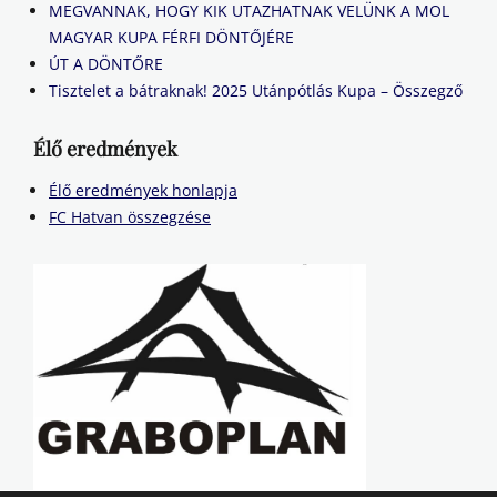
MEGVANNAK, HOGY KIK UTAZHATNAK VELÜNK A MOL
MAGYAR KUPA FÉRFI DÖNTŐJÉRE
ÚT A DÖNTŐRE
Tisztelet a bátraknak! 2025 Utánpótlás Kupa – Összegző
Élő eredmények
Élő eredmények honlapja
FC Hatvan összegzése