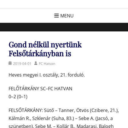
Skip
FC Hatvan
Egyesület a hatvani labdarúgásért, sportért!
to
MENU
content
Gond nélkül nyertünk
Felsőtárkányban is
Posted
Author
2019-04-01
FC Hatvan
on
Heves megyei I. osztály, 21. forduló.
FELŐTÁRKÁNY SC–FC HATVAN
0–2 (0–1)
FELSŐTÁRKÁNY: Sütő – Tanner, Ötvös (Czibere, 21.),
Kálmán R., Szklenár (Suha, 83.) – Sebe A. (Jacsó, a
szünetben), Sebe M. – Kollár B., Madarasi, Balogh