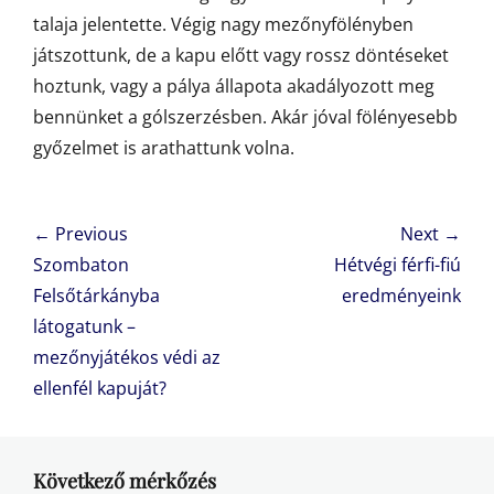
talaja jelentette. Végig nagy mezőnyfölényben
játszottunk, de a kapu előtt vagy rossz döntéseket
hoztunk, vagy a pálya állapota akadályozott meg
bennünket a gólszerzésben. Akár jóval fölényesebb
győzelmet is arathattunk volna.
Bejegyzés
← Previous
Next →
navigáció
Previous
Next
Szombaton
Hétvégi férfi-fiú
post:
post:
Felsőtárkányba
eredményeink
látogatunk –
mezőnyjátékos védi az
ellenfél kapuját?
Következő mérkőzés