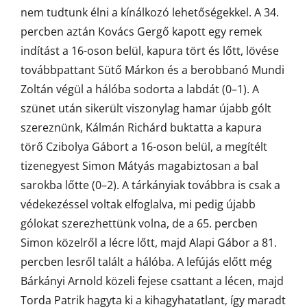
nem tudtunk élni a kínálkozó lehetőségekkel. A 34.
percben aztán Kovács Gergő kapott egy remek
indítást a 16-oson belül, kapura tört és lőtt, lövése
továbbpattant Sütő Márkon és a berobbanó Mundi
Zoltán végül a hálóba sodorta a labdát (0–1). A
szünet után sikerült viszonylag hamar újabb gólt
szereznünk, Kálmán Richárd buktatta a kapura
törő Czibolya Gábort a 16-oson belül, a megítélt
tizenegyest Simon Mátyás magabiztosan a bal
sarokba lőtte (0–2). A tárkányiak továbbra is csak a
védekezéssel voltak elfoglalva, mi pedig újabb
gólokat szerezhettünk volna, de a 65. percben
Simon közelről a lécre lőtt, majd Alapi Gábor a 81.
percben lesről talált a hálóba. A lefújás előtt még
Bárkányi Arnold közeli fejese csattant a lécen, majd
Torda Patrik hagyta ki a kihagyhatatlant, így maradt