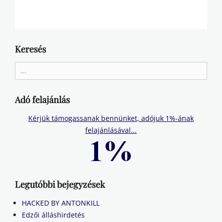
Keresés
Search
for:
Adó felajánlás
Kérjük támogassanak bennünket, adójuk 1%-ának
felajánlásával...
Legutóbbi bejegyzések
HACKED BY ANTONKILL
Edzői álláshirdetés