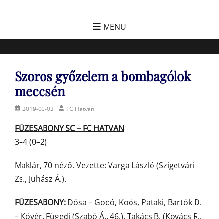
Skip
FC Hatvan
Egyesület a hatvani labdarúgásért, sportért!
to
MENU
content
Szoros győzelem a bombagólok
meccsén
Posted
Author
2019-03-03
FC Hatvan
on
FÜZESABONY SC – FC HATVAN
3–4 (0–2)
Maklár, 70 néző. Vezette: Varga László (Szigetvári
Zs., Juhász Á.).
FÜZESABONY:
Dósa – Godó, Koós, Pataki, Bartók D.
– Kövér, Fügedi (Szabó Á., 46.), Takács B. (Kovács R.,