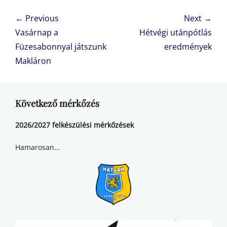
Bejegyzés
← Previous
Next →
navigáció
Previous
Next
Vasárnap a
Hétvégi utánpótlás
post:
post:
Füzesabonnyal játszunk
eredmények
Makláron
Következő mérkőzés
2026/2027 felkészülési mérkőzések
Hamarosan...