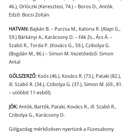
46.), Orlóczki (Keresztesi, 74.) – Boros D., Antók.
Edző: Bocsi Zoltán
HATVAN:
Bajkán B. – Purzsa M., Katona R. (Alapi G.,
59.) Bárkányi A., Karácsony D. – Fék Zs., Ács Á. –
Szabó R., Torda P. (Kovács G., 59.), Czibolya G.
(Bogdán M., 86.) – Simon M. Vezetőedző: Simon
Antal
GÓLSZERZŐ:
Koós (46.), Kovács R. (73.), Pataki (82.),
ill. Szabó R. (34.), Czibolya G. (37.), Simon M. (69., 81.
– utóbbit 11-esből).
JÓK:
Antók, Bartók, Pataki, Kovács R., ill. Szabó R.,
Czibolya G., Karácsony D.
Gólgazdag mérkőzésen nyertünk a Füzesabony