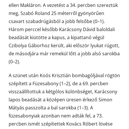
ellen Makláron. A vezetést a 34. percben szereztük
meg, Szabó Roland 25 méterről gyönyörűen
csavart szabadrúgásból a jobb felsőbe (0–1).
Három perccel később Karácsony Dávid baloldali
beadását kiütötte a kapus, a kipattanó végül
Czibolya Gáborhoz került, aki először lyukat rúgott,
de másodjára már remekül lőtt a jobb alsó sarokba
(0–2).
A szünet után Koós Krisztián bombagóljával rögtön
szépített a Füzesabony (1–2), de a 69. percben
visszaállítottuk a kétgólos különbséget, Karácsony
lapos beadását a középen üresen érkező Simon
Mátyás passzolta a bal sarokba (1–3). A
füzesabonyiak azonban nem adták fel, a 73.
percben ismét szépítettek Kovács Róbert lövése