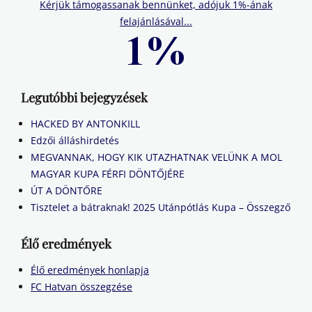
Kérjük támogassanak bennünket, adójuk 1%-ának
felajánlásával...
Legutóbbi bejegyzések
HACKED BY ANTONKILL
Edzői álláshirdetés
MEGVANNAK, HOGY KIK UTAZHATNAK VELÜNK A MOL
MAGYAR KUPA FÉRFI DÖNTŐJÉRE
ÚT A DÖNTŐRE
Tisztelet a bátraknak! 2025 Utánpótlás Kupa – Összegző
Élő eredmények
Élő eredmények honlapja
FC Hatvan összegzése