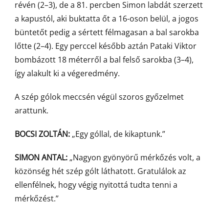
révén (2–3), de a 81. percben Simon labdát szerzett
a kapustól, aki buktatta őt a 16-oson belül, a jogos
büntetőt pedig a sértett félmagasan a bal sarokba
lőtte (2–4). Egy perccel később aztán Pataki Viktor
bombázott 18 méterről a bal felső sarokba (3–4),
így alakult ki a végeredmény.
A szép gólok meccsén végül szoros győzelmet
arattunk.
BOCSI ZOLTÁN:
„Egy góllal, de kikaptunk.”
SIMON ANTAL:
„Nagyon gyönyörű mérkőzés volt, a
közönség hét szép gólt láthatott. Gratulálok az
ellenfélnek, hogy végig nyitottá tudta tenni a
mérkőzést.”