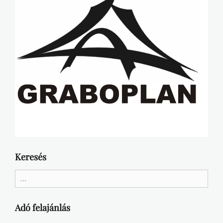
Keresés
Search
for:
Adó felajánlás