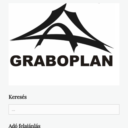
Keresés
Search
for:
Adó felajánlás