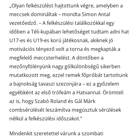
„Olyan felkészülést hajtottunk végre, amelyben a
meccsek domináltak – mondta Simon Antal
vezetőedző. – A felkészülési találkozókkal egy
időben a Téli-kupában lehetőséget tudtam adni hat
U17-es és U19-es korú játékosnak, akiknek jó
motivációs tényező volt a torna és megkapták a
megfelelő meccsterhelést. A döntőben a
mezőnyfölényünk nagy gólkülönbségű sikerben
mutatkozott meg, ezzel remek főpróbát tartottunk
a bajnokság tavaszi szezonjára – ez a győzelem
egyébként az első trófeám a Hatvannal. Örömteli
az is, hogy Szabó Roland és Gál Márk
combsérülését leszámítva megúsztuk sérülések
nélkül a felkészülési időszakot.”
Mindenkit szeretettel várunk a szombati