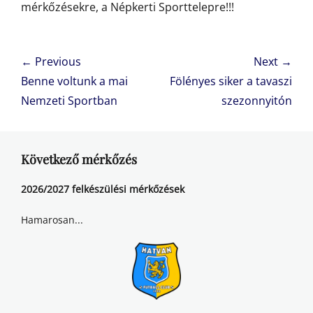
mérkőzésekre, a Népkerti Sporttelepre!!!
Bejegyzés
← Previous
Next →
navigáció
Previous
Next
Benne voltunk a mai
Fölényes siker a tavaszi
post:
post:
Nemzeti Sportban
szezonnyitón
Következő mérkőzés
2026/2027 felkészülési mérkőzések
Hamarosan...