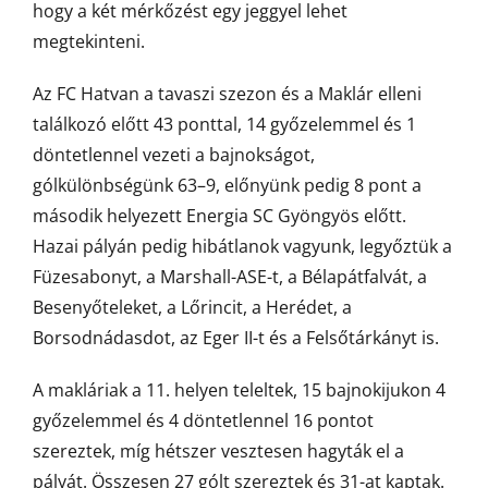
hogy a két mérkőzést egy jeggyel lehet
megtekinteni.
Az FC Hatvan a tavaszi szezon és a Maklár elleni
találkozó előtt 43 ponttal, 14 győzelemmel és 1
döntetlennel vezeti a bajnokságot,
gólkülönbségünk 63–9, előnyünk pedig 8 pont a
második helyezett Energia SC Gyöngyös előtt.
Hazai pályán pedig hibátlanok vagyunk, legyőztük a
Füzesabonyt, a Marshall-ASE-t, a Bélapátfalvát, a
Besenyőteleket, a Lőrincit, a Herédet, a
Borsodnádasdot, az Eger II-t és a Felsőtárkányt is.
A makláriak a 11. helyen teleltek, 15 bajnokijukon 4
győzelemmel és 4 döntetlennel 16 pontot
szereztek, míg hétszer vesztesen hagyták el a
pályát. Összesen 27 gólt szereztek és 31-at kaptak.