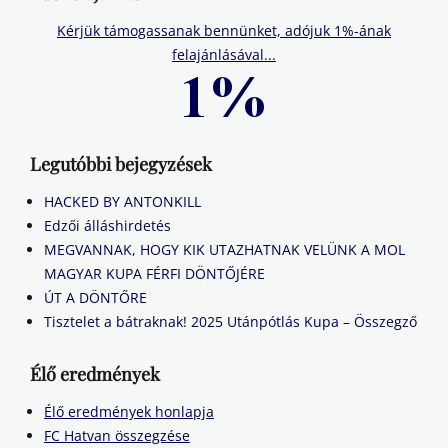
Kérjük támogassanak bennünket, adójuk 1%-ának
felajánlásával...
Legutóbbi bejegyzések
HACKED BY ANTONKILL
Edzői álláshirdetés
MEGVANNAK, HOGY KIK UTAZHATNAK VELÜNK A MOL
MAGYAR KUPA FÉRFI DÖNTŐJÉRE
ÚT A DÖNTŐRE
Tisztelet a bátraknak! 2025 Utánpótlás Kupa – Összegző
Élő eredmények
Élő eredmények honlapja
FC Hatvan összegzése