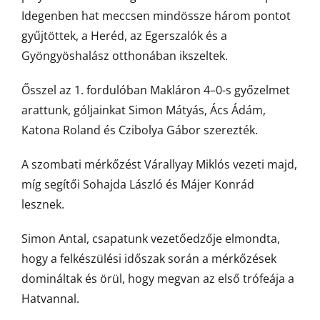
Idegenben hat meccsen mindössze három pontot
gyűjtöttek, a Heréd, az Egerszalók és a
Gyöngyöshalász otthonában ikszeltek.
Ősszel az 1. fordulóban Makláron 4–0-s győzelmet
arattunk, góljainkat Simon Mátyás, Ács Ádám,
Katona Roland és Czibolya Gábor szerezték.
A szombati mérkőzést Várallyay Miklós vezeti majd,
míg segítői Sohajda László és Májer Konrád
lesznek.
Simon Antal, csapatunk vezetőedzője elmondta,
hogy a felkészülési időszak során a mérkőzések
domináltak és örül, hogy megvan az első trófeája a
Hatvannal.