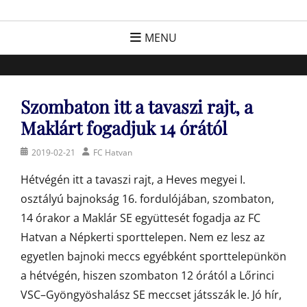
Skip
FC Hatvan
Egyesület a hatvani labdarúgásért, sportért!
to
MENU
content
Szombaton itt a tavaszi rajt, a
Maklárt fogadjuk 14 órától
Posted
Author
2019-02-21
FC Hatvan
on
Hétvégén itt a tavaszi rajt, a Heves megyei I.
osztályú bajnokság 16. fordulójában, szombaton,
14 órakor a Maklár SE együttesét fogadja az FC
Hatvan a Népkerti sporttelepen. Nem ez lesz az
egyetlen bajnoki meccs egyébként sporttelepünkön
a hétvégén, hiszen szombaton 12 órától a Lőrinci
VSC–Gyöngyöshalász SE meccset játsszák le. Jó hír,