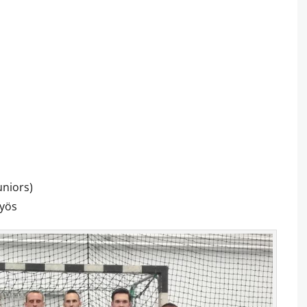
uniors)
gyös