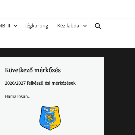
van
Search
NB III
Jégkorong
Kézilabda
Következő mérkőzés
2026/2027 felkészülési mérkőzések
Hamarosan...