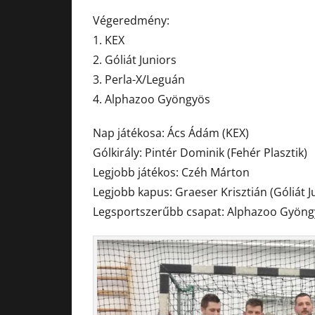
Végeredmény:
1. KEX
2. Góliát Juniors
3. Perla-X/Leguán
4. Alphazoo Gyöngyös
Nap játékosa: Ács Ádám (KEX)
Gólkirály: Pintér Dominik (Fehér Plasztik)
Legjobb játékos: Czéh Márton
Legjobb kapus: Graeser Krisztián (Góliát J
Legsportszerűbb csapat: Alphazoo Gyön