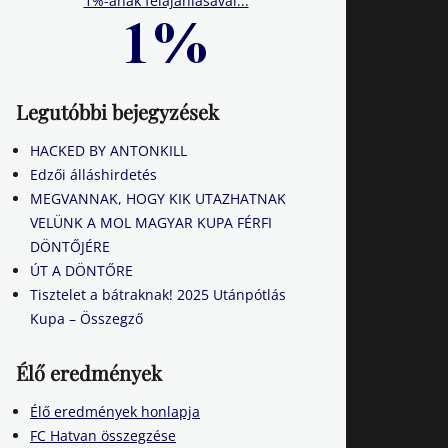
1%-ának felajánlásával...
Legutóbbi bejegyzések
HACKED BY ANTONKILL
Edzői álláshirdetés
MEGVANNAK, HOGY KIK UTAZHATNAK
VELÜNK A MOL MAGYAR KUPA FÉRFI
DÖNTŐJÉRE
ÚT A DÖNTŐRE
Tisztelet a bátraknak! 2025 Utánpótlás
Kupa – Összegző
Élő eredmények
Élő eredmények honlapja
FC Hatvan összegzése