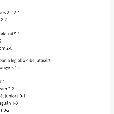
ös 2-2 2-4
 8-2
alottai 5-1
2
om 2-0
ban a legjobb 4-be jutásért
yöngyös 1-2
7-1
Team 2-2
át Juniors 0-1
Leguán 1-3
s 0-2