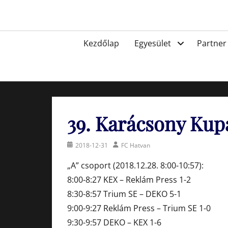
Skip
to
Egyesület a hatvani labdarúgásért, sportért!
content
Primary
Kezdőlap
Egyesület
Partner
menu
39. Karácsony Ku
Posted
Author
2018-12-31
FC Hatvan
on
„A” csoport (2018.12.28. 8:00-10:57):
8:00-8:27 KEX – Reklám Press 1-2
8:30-8:57 Trium SE – DEKO 5-1
9:00-9:27 Reklám Press – Trium SE 1-0
9:30-9:57 DEKO – KEX 1-6