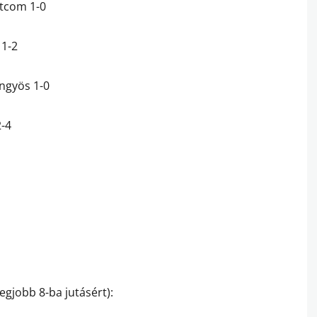
tcom 1-0
 1-2
öngyös 1-0
2-4
egjobb 8-ba jutásért):