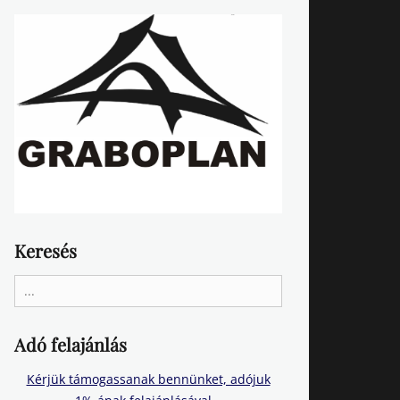
Keresés
Search
for:
Adó felajánlás
Kérjük támogassanak bennünket, adójuk