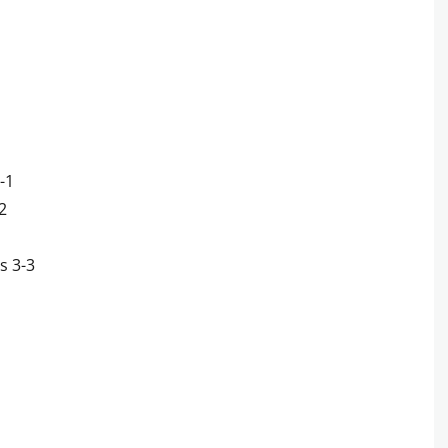
-1
2
s 3-3