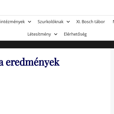
FC Hat
 intézmények
Szurkolóknak
XI. Bosch tábor
Létesítmény
Elérhetőség
pa eredmények