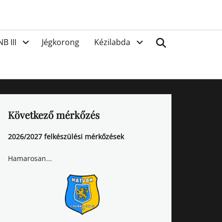
van
Search
NB III
Jégkorong
Kézilabda
Következő mérkőzés
2026/2027 felkészülési mérkőzések
Hamarosan...