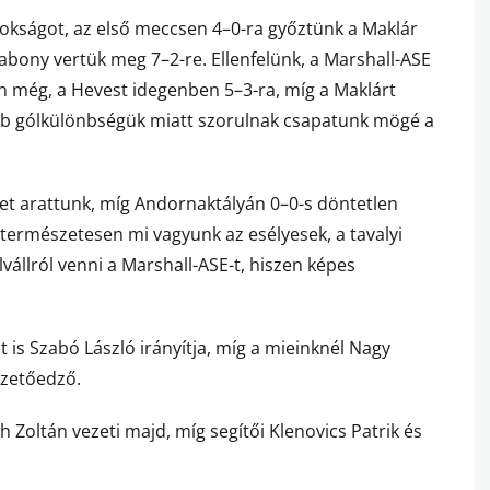
okságot, az első meccsen 4–0-ra győztünk a Maklár
bony vertük meg 7–2-re. Ellenfelünk, a Marshall-ASE
n még, a Hevest idegenben 5–3-ra, míg a Maklárt
ébb gólkülönbségük miatt szorulnak csapatunk mögé a
et arattunk, míg Andornaktályán 0–0-s döntetlen
 természetesen mi vagyunk az esélyesek, a tavalyi
vállról venni a Marshall-ASE-t, hiszen képes
t is Szabó László irányítja, míg a mieinknél Nagy
ezetőedző.
Zoltán vezeti majd, míg segítői Klenovics Patrik és