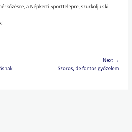
érkőzésre, a Népkerti Sporttelepre, szurkoljuk ki
k!
Next →
Next
yásnak
Szoros, de fontos győzelem
post: