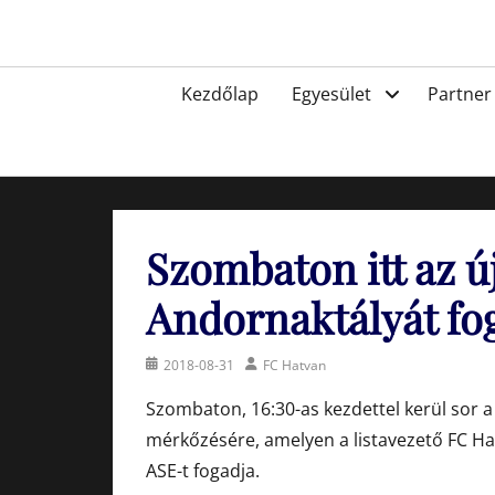
Skip
to
Egyesület a hatvani labdarúgásért, sportért!
content
Primary
Kezdőlap
Egyesület
Partner
menu
Szombaton itt az ú
Andornaktályát fo
Posted
Author
2018-08-31
FC Hatvan
on
Szombaton, 16:30-as kezdettel kerül sor 
mérkőzésére, amelyen a listavezető FC Ha
ASE-t fogadja.