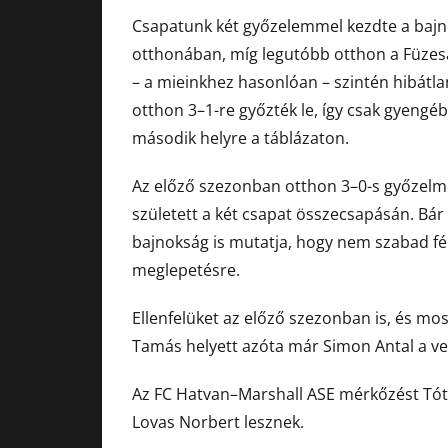
Csapatunk két győzelemmel kezdte a bajn
otthonában, míg legutóbb otthon a Füzesa
– a mieinkhez hasonlóan – szintén hibátla
otthon 3–1-re győzték le, így csak gyeng
második helyre a táblázaton.
Az előző szezonban otthon 3–0-s győzelm
született a két csapat összecsapásán. Bár
bajnokság is mutatja, hogy nem szabad fél
meglepetésre.
Ellenfelüket az előző szezonban is, és mos
Tamás helyett azóta már Simon Antal a v
Az FC Hatvan–Marshall ASE mérkőzést Tóth 
Lovas Norbert lesznek.