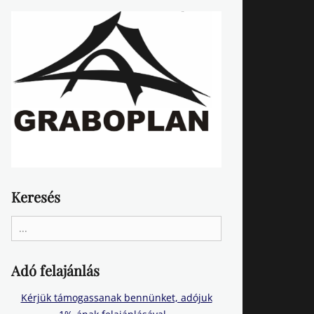
Keresés
Search
for:
Adó felajánlás
Kérjük támogassanak bennünket, adójuk