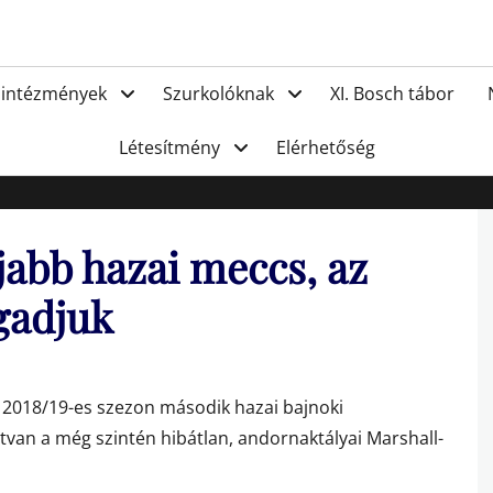
FC Hat
 intézmények
Szurkolóknak
XI. Bosch tábor
Létesítmény
Elérhetőség
jabb hazai meccs, az
gadjuk
a 2018/19-es szezon második hazai bajnoki
tvan a még szintén hibátlan, andornaktályai Marshall-