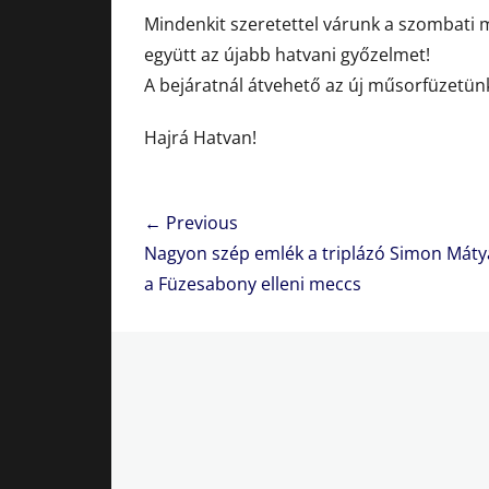
Mindenkit szeretettel várunk a szombati m
együtt az újabb hatvani győzelmet!
A bejáratnál átvehető az új műsorfüzetün
Hajrá Hatvan!
Bejegyzés
← Previous
navigáció
Previous
Nagyon szép emlék a triplázó Simon Mát
post:
a Füzesabony elleni meccs