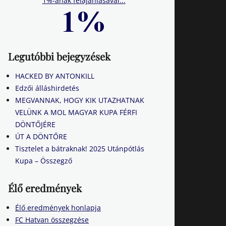
1%-ának felajánlásával...
Legutóbbi bejegyzések
HACKED BY ANTONKILL
Edzői álláshirdetés
MEGVANNAK, HOGY KIK UTAZHATNAK
VELÜNK A MOL MAGYAR KUPA FÉRFI
DÖNTŐJÉRE
ÚT A DÖNTŐRE
Tisztelet a bátraknak! 2025 Utánpótlás
Kupa – Összegző
Élő eredmények
Élő eredmények honlapja
FC Hatvan összegzése