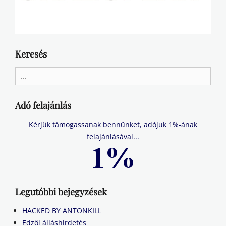
Keresés
Search
for:
Adó felajánlás
Kérjük támogassanak bennünket, adójuk 1%-ának
felajánlásával...
Legutóbbi bejegyzések
HACKED BY ANTONKILL
Edzői álláshirdetés