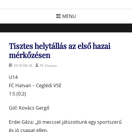
Skip
FC Hatvan
Egyesület a hatvani labdarúgásért, sportért!
to
MENU
content
Tisztes helytállás az első hazai
mérkőzésen
Posted
Author
2018-08-28
FC Hatvan
on
U14
FC Hatvan – Ceglédi VSE
1:5 (0:2)
Gól: Kovács Gergő
Erdei Géza: „Jó meccset játszottunk egy sportszerű
és jó csapat ellen.