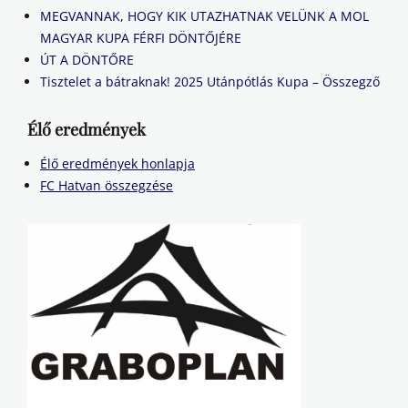
MEGVANNAK, HOGY KIK UTAZHATNAK VELÜNK A MOL
MAGYAR KUPA FÉRFI DÖNTŐJÉRE
ÚT A DÖNTŐRE
Tisztelet a bátraknak! 2025 Utánpótlás Kupa – Összegző
Élő eredmények
Élő eredmények honlapja
FC Hatvan összegzése