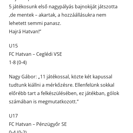
5 játékosunk első nagypályás bajnokiját játszotta
,de mentek – akartak, a hozzáállásukra nem
lehetett semmi panasz.
Hajrá Hatvan!”
U15
FC Hatvan – Ceglédi VSE
1-8 (0-4)
Nagy Gábor: „11 játékossal, közte két kapussal
tudtunk kiállni a mérkőzésre. Ellenfelünk sokkal
előrébb tart a felkészülésében, ez játékban, gólok
számában is megmutatkozott.”
U17
FC Hatvan – Pénzügyőr SE
0-4 (0-2)