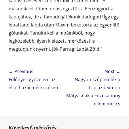
kapáslövésével szépítettünk a szünet előtt. A
második félidőben odaszegeztük a Pénzügyőrt a
kapujához, de a támadó játékunk dadogott! Így egy
lepattanó labda után Maxim bekotorta az egyenlítő
gólunkat. Tanulni kell a hibáinkból, hogy
legközelebb, ilyen kiélezett mérkőzést is
megtudjunk nyerni. Jók:Parragi,Labát,Zöldi”
Bejegyzés
← Previous
Next →
navigáció
Previous
Next
Fölényes győzelem az
Nagyon szép emlék a
post:
post:
első hazai mérkőzésen
triplázó Simon
Mátyásnak a Füzesabony
elleni meccs
Következő mérkőzés