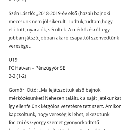
Szén László: „2018-2019-év első (hazai) bajnoki
meccsünk nem jól sikerült. Tudtuk,tudtam,hogy
eltiltott, nyaralók, sérültek. A mérkőzésről: egy
jobban játszó,jobban akaró csapattól szenvedtünk
vereséget.
U19
FC Hatvan – Pénzügyőr SE
2-2 (1-2)
Gömöri Ottó: „Ma lejátszottuk első bajnoki
mérkőzésünket! Nehezen találtuk a saját játékunkat
így ellenfelünk kétgólos vezetésre tett szert. Amikor
kapcsoltunk, hogy vereség is lehet, elkezdtünk
focizni és György szemet gyönyörködtető