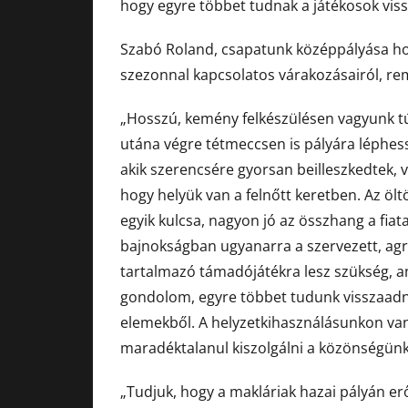
hogy egyre többet tudnak a játékosok vissz
Szabó Roland, csapatunk középpályása hon
szezonnal kapcsolatos várakozásairól, remén
„Hosszú, kemény felkészülésen vagyunk t
utána végre tétmeccsen is pályára léphess
akik szerencsére gyorsan beilleszkedtek, v
hogy helyük van a felnőtt keretben. Az ölt
egyik kulcsa, nagyon jó az összhang a fia
bajnokságban ugyanarra a szervezett, agr
tartalmazó támadójátékra lesz szükség, 
gondolom, egyre többet tudunk visszaadni 
elemekből. A helyzetkihasználásunkon van
maradéktalanul kiszolgálni a közönségünk
„Tudjuk, hogy a makláriak hazai pályán er