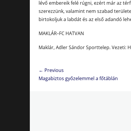
lévő embereik felé rúgni, ezért már az tér
szerezzünk, valamint nem szabad területe
birtokoljuk a labdát és az első adandó leh
MAKLÁR–FC HATVAN
Maklár, Adler Sándor Sporttelep. Vezeti: 
Bejegyzés
← Previous
navigáció
Previous
Magabiztos győzelemmel a főtáblán
post: