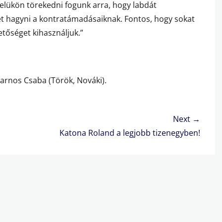
felükön törekedni fogunk arra, hogy labdát
t hagyni a kontratámadásaiknak. Fontos, hogy sokat
etőséget kihasználjuk.”
Harnos Csaba (Török, Nováki).
Next →
Next
Katona Roland a legjobb tizenegyben!
post: