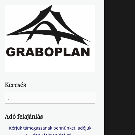
Keresés
Search
for:
Adó felajánlás
Kérjük támogassanak bennünket, adójuk