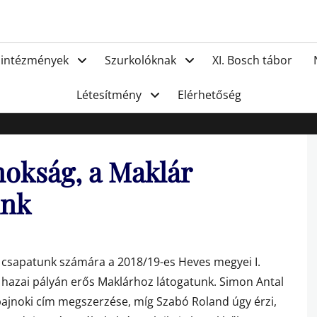
FC Hat
 intézmények
Szurkolóknak
XI. Bosch tábor
Létesítmény
Elérhetőség
nokság, a Maklár
unk
 csapatunk számára a 2018/19-es Heves megyei I.
 hazai pályán erős Maklárhoz látogatunk. Simon Antal
bajnoki cím megszerzése, míg Szabó Roland úgy érzi,