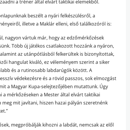
aadni a tréner által elvárt taktikai elemekből.
lapunknak beszélt a nyári felkészülésről, a
yeiről, illetve a Maklár elleni, első találkozóról is:
úl, nagyon vártuk már, hogy az edzőmérkőzések
ünk. Több új játékos csatlakozott hozzánk a nyáron,
alamint az utánpótlásból felkerültek is bizonyítottak,
özői hangulat kiváló, ez véleményem szerint a siker
talabb és a rutinosabb labdarúgók között. A
esszív védekezésre és a rövid passzos, sok elmozgást
amit a Magyar Kupa-selejtezőjében mutattunk. Úgy
a mérkőzéseken a Mester által elvárt taktikai
 meg mit javítani, hiszen hazai pályán szeretnénk
et.”
ősek, megpróbálják kihozni a labdát, nemcsak az elől