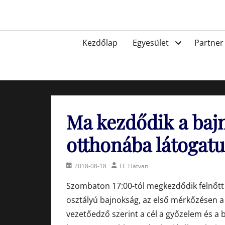
Skip
to
Egyesület a hatvani labdarúgásért, sportért!
content
Primary
Kezdőlap
Egyesület
Partner
menu
Ma kezdődik a baj
otthonába látogat
Posted
Author
2018-08-18
FC Hatvan
on
Szombaton 17:00-tól megkezdődik felnőtt
osztályú bajnokság, az első mérkőzésen a
vezetőedző szerint a cél a győzelem és a 