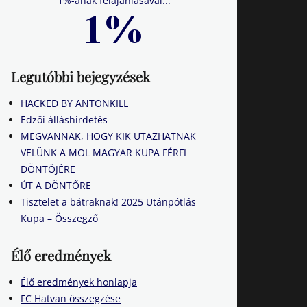
1%-ának felajánlásával...
Legutóbbi bejegyzések
HACKED BY ANTONKILL
Edzői álláshirdetés
MEGVANNAK, HOGY KIK UTAZHATNAK
VELÜNK A MOL MAGYAR KUPA FÉRFI
DÖNTŐJÉRE
ÚT A DÖNTŐRE
Tisztelet a bátraknak! 2025 Utánpótlás
Kupa – Összegző
Élő eredmények
Élő eredmények honlapja
FC Hatvan összegzése