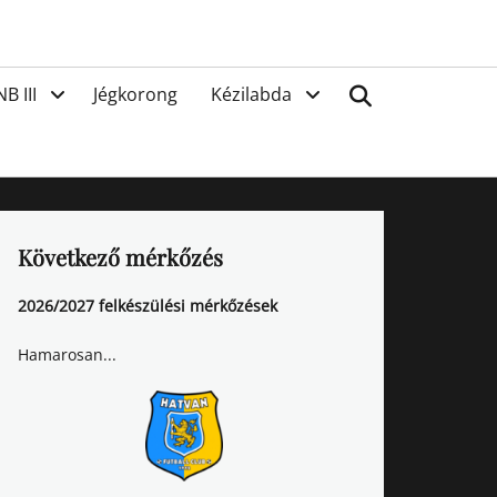
van
Search
NB III
Jégkorong
Kézilabda
Következő mérkőzés
2026/2027 felkészülési mérkőzések
Hamarosan...