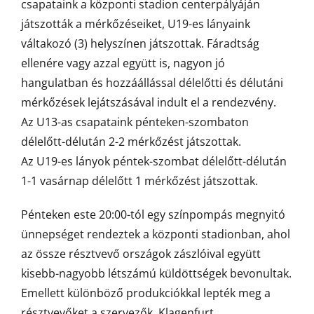
csapataink a központi stadion centerpályáján
játszották a mérkőzéseiket, U19-es lányaink
váltakozó (3) helyszínen játszottak. Fáradtság
ellenére vagy azzal együtt is, nagyon jó
hangulatban és hozzáállással délelőtti és délutáni
mérkőzések lejátszásával indult el a rendezvény.
Az U13-as csapataink pénteken-szombaton
délelőtt-délután 2-2 mérkőzést játszottak.
Az U19-es lányok péntek-szombat délelőtt-délután
1-1 vasárnap délelőtt 1 mérkőzést játszottak.
Pénteken este 20:00-tól egy színpompás megnyitó
ünnepséget rendeztek a központi stadionban, ahol
az össze résztvevő országok zászlóival együtt
kisebb-nagyobb létszámú küldöttségek bevonultak.
Emellett különböző produkciókkal lepték meg a
résztvevőket a szervezők. Klagenfurt