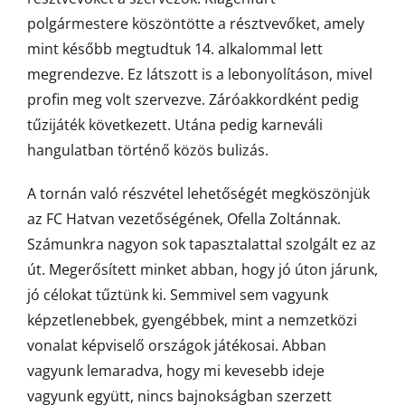
polgármestere köszöntötte a résztvevőket, amely
mint később megtudtuk 14. alkalommal lett
megrendezve. Ez látszott is a lebonyolításon, mivel
profin meg volt szervezve. Záróakkordként pedig
tűzijáték következett. Utána pedig karneváli
hangulatban történő közös bulizás.
A tornán való részvétel lehetőségét megköszönjük
az FC Hatvan vezetőségének, Ofella Zoltánnak.
Számunkra nagyon sok tapasztalattal szolgált ez az
út. Megerősített minket abban, hogy jó úton járunk,
jó célokat tűztünk ki. Semmivel sem vagyunk
képzetlenebbek, gyengébbek, mint a nemzetközi
vonalat képviselő országok játékosai. Abban
vagyunk lemaradva, hogy mi kevesebb ideje
vagyunk együtt, nincs bajnokságban szerzett