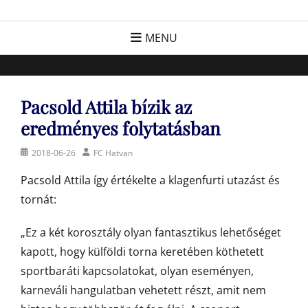
Skip
FC Hatvan
Egyesület a hatvani labdarúgásért, sportért!
to
MENU
content
Pacsold Attila bízik az
eredményes folytatásban
Posted
Author
2018-06-26
FC Hatvan
on
Pacsold Attila így értékelte a klagenfurti utazást és
tornát:
„Ez a két korosztály olyan fantasztikus lehetőséget
kapott, hogy külföldi torna keretében köthetett
sportbaráti kapcsolatokat, olyan eseményen,
karneváli hangulatban vehetett részt, amit nem