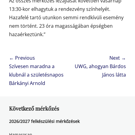
Az összes mérkőzés lezajlását követően vasárnap
13:30-kor elhagytuk a rendezvény színhelyét.
Hazafelé tartó utunkon semmi rendkívüli esemény
nem történt. 23 óra magasságában épségben
hazaérkeztünk.”
Bejegyzés
← Previous
Next →
navigáció
Previous
Next
Szívesen maradna a
UWG, ahogyan Bárdos
post:
post:
klubnál a születésnapos
János látta
Bárkányi Arnold
Következő mérkőzés
2026/2027 felkészülési mérkőzések
Hamarosan...