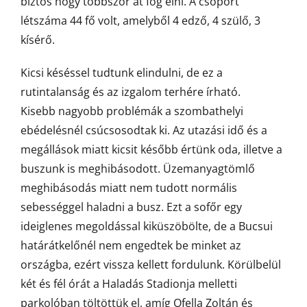
biztos hogy többször át fog élni. A csoport
létszáma 44 fő volt, amelyből 4 edző, 4 szülő, 3
kísérő.
Kicsi késéssel tudtunk elindulni, de ez a
rutintalanság és az izgalom terhére írható.
Kisebb nagyobb problémák a szombathelyi
ebédelésnél csúcsosodtak ki. Az utazási idő és a
megállások miatt kicsit később értünk oda, illetve a
buszunk is meghibásodott. Üzemanyagtömlő
meghibásodás miatt nem tudott normális
sebességgel haladni a busz. Ezt a sofőr egy
ideiglenes megoldással kiküszöbölte, de a Bucsui
határátkelőnél nem engedtek be minket az
országba, ezért vissza kellett fordulunk. Körülbelül
két és fél órát a Haladás Stadionja melletti
parkolóban töltöttük el, amíg Ofella Zoltán és