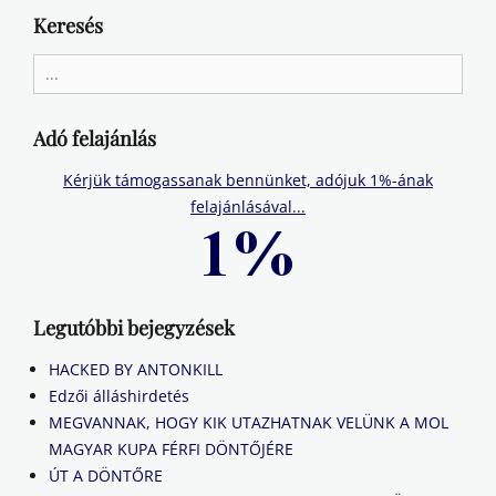
Keresés
Search
for:
Adó felajánlás
Kérjük támogassanak bennünket, adójuk 1%-ának
felajánlásával...
Legutóbbi bejegyzések
HACKED BY ANTONKILL
Edzői álláshirdetés
MEGVANNAK, HOGY KIK UTAZHATNAK VELÜNK A MOL
MAGYAR KUPA FÉRFI DÖNTŐJÉRE
ÚT A DÖNTŐRE