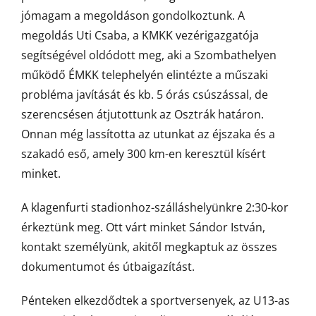
jómagam a megoldáson gondolkoztunk. A
megoldás Uti Csaba, a KMKK vezérigazgatója
segítségével oldódott meg, aki a Szombathelyen
működő ÉMKK telephelyén elintézte a műszaki
probléma javítását és kb. 5 órás csúszással, de
szerencsésen átjutottunk az Osztrák határon.
Onnan még lassította az utunkat az éjszaka és a
szakadó eső, amely 300 km-en keresztül kísért
minket.
A klagenfurti stadionhoz-szálláshelyünkre 2:30-kor
érkeztünk meg. Ott várt minket Sándor István,
kontakt személyünk, akitől megkaptuk az összes
dokumentumot és útbaigazítást.
Pénteken elkezdődtek a sportversenyek, az U13-as