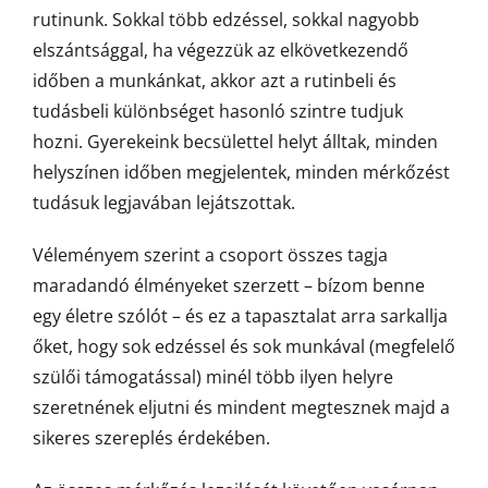
rutinunk. Sokkal több edzéssel, sokkal nagyobb
elszántsággal, ha végezzük az elkövetkezendő
időben a munkánkat, akkor azt a rutinbeli és
tudásbeli különbséget hasonló szintre tudjuk
hozni. Gyerekeink becsülettel helyt álltak, minden
helyszínen időben megjelentek, minden mérkőzést
tudásuk legjavában lejátszottak.
Véleményem szerint a csoport összes tagja
maradandó élményeket szerzett – bízom benne
egy életre szólót – és ez a tapasztalat arra sarkallja
őket, hogy sok edzéssel és sok munkával (megfelelő
szülői támogatással) minél több ilyen helyre
szeretnének eljutni és mindent megtesznek majd a
sikeres szereplés érdekében.