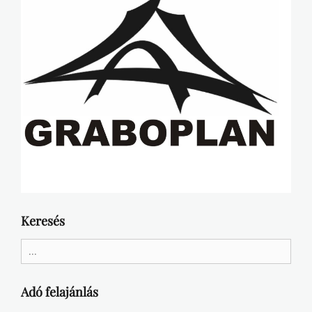
Keresés
Search
for:
Adó felajánlás