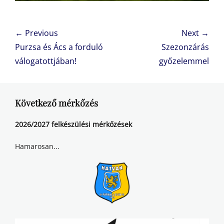
Bejegyzés
← Previous
Next →
navigáció
Previous
Next
Purzsa és Ács a forduló
Szezonzárás
post:
post:
válogatottjában!
győzelemmel
Következő mérkőzés
2026/2027 felkészülési mérkőzések
Hamarosan...