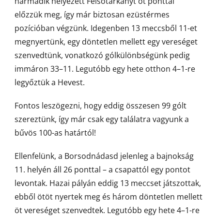
harmadik helyezett Felsőtárkányt öt ponttal
előzzük meg, így már biztosan ezüstérmes
pozícióban végzünk. Idegenben 13 meccsből 11-et
megnyertünk, egy döntetlen mellett egy vereséget
szenvedtünk, vonatkozó gólkülönbségünk pedig
immáron 33–11. Legutóbb egy hete otthon 4–1-re
legyőztük a Hevest.
Fontos leszögezni, hogy eddig összesen 99 gólt
szereztünk, így már csak egy találatra vagyunk a
bűvös 100-as határtól!
Ellenfelünk, a Borsodnádasd jelenleg a bajnokság
11. helyén áll 26 ponttal – a csapattól egy pontot
levontak. Hazai pályán eddig 13 meccset játszottak,
ebből ötöt nyertek meg és három döntetlen mellett
öt vereséget szenvedtek. Legutóbb egy hete 4–1-re