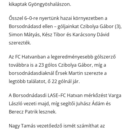
kikaptak Gyöngyöshalászon.
Ősszel 6–0-re nyertünk hazai környezetben a
Borsodnádasd ellen – góljainkat Czibolya Gábor (3),
Simon Mátyás, Kész Tibor és Karácsony Dávid
szerezték.
Az FC Hatvanban a legeredményesebb gólszerző
továbbra is a 23 gólos Czibolya Gábor, míg a
borsodnádasdiaknál Érsek Martin szerezte a
legtöbb találatot, ő 22 gólnál jár.
A Borsodnádasdi LASE–FC Hatvan mérkőzést Varga
László vezeti majd, míg segítői Juhász Ádám és
Berecz Patrik lesznek.
Nagy Tamás vezetőedző ismét számíthat az