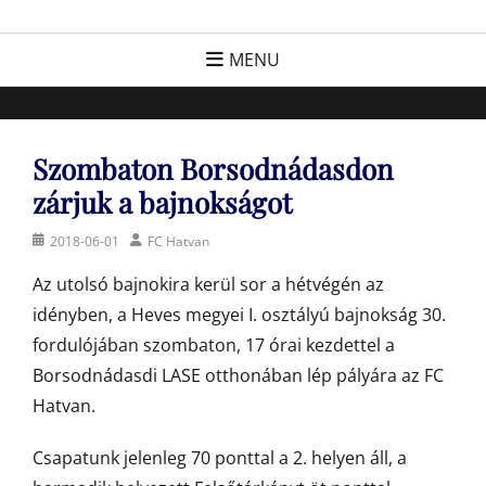
Skip
FC Hatvan
Egyesület a hatvani labdarúgásért, sportért!
to
MENU
content
Szombaton Borsodnádasdon
zárjuk a bajnokságot
Posted
Author
2018-06-01
FC Hatvan
on
Az utolsó bajnokira kerül sor a hétvégén az
idényben, a Heves megyei I. osztályú bajnokság 30.
fordulójában szombaton, 17 órai kezdettel a
Borsodnádasdi LASE otthonában lép pályára az FC
Hatvan.
Csapatunk jelenleg 70 ponttal a 2. helyen áll, a