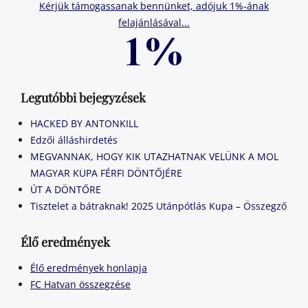
Kérjük támogassanak bennünket, adójuk 1%-ának
felajánlásával...
Legutóbbi bejegyzések
HACKED BY ANTONKILL
Edzői álláshirdetés
MEGVANNAK, HOGY KIK UTAZHATNAK VELÜNK A MOL
MAGYAR KUPA FÉRFI DÖNTŐJÉRE
ÚT A DÖNTŐRE
Tisztelet a bátraknak! 2025 Utánpótlás Kupa – Összegző
Élő eredmények
Élő eredmények honlapja
FC Hatvan összegzése