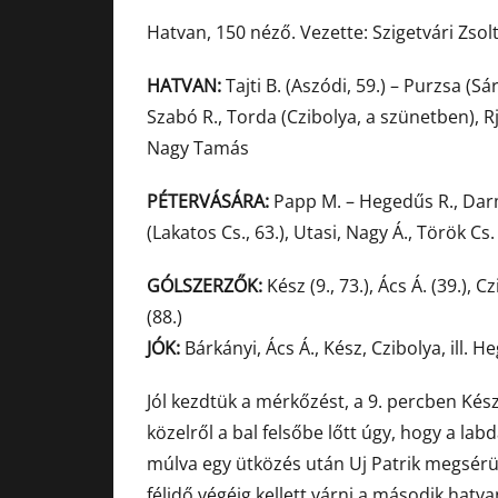
Hatvan, 150 néző. Vezette: Szigetvári Zsolt
HATVAN:
Tajti B. (Aszódi, 59.) – Purzsa (Sár
Szabó R., Torda (Czibolya, a szünetben), R
Nagy Tamás
PÉTERVÁSÁRA:
Papp M. – Hegedűs R., Darmos
(Lakatos Cs., 63.), Utasi, Nagy Á., Török C
GÓLSZERZŐK:
Kész (9., 73.), Ács Á. (39.), C
(88.)
JÓK:
Bárkányi, Ács Á., Kész, Czibolya, ill. H
Jól kezdtük a mérkőzést, a 9. percben Kész
közelről a bal felsőbe lőtt úgy, hogy a l
múlva egy ütközés után Uj Patrik megsérült, 
félidő végéig kellett várni a második hatv