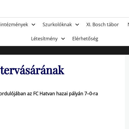
FC Hat
 intézmények
Szurkolóknak
XI. Bosch tábor
Létesítmény
Elérhetőség
étervásárának
fordulójában az FC Hatvan hazai pályán 7–0-ra