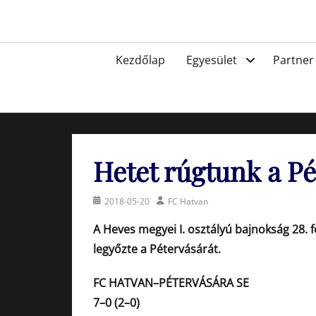
Skip
to
Egyesület a hatvani labdarúgásért, sportért!
content
Primary
Kezdőlap
Egyesület
Partner
menu
Hetet rúgtunk a P
Posted
Author
2018-05-20
FC Hatvan
on
A Heves megyei I. osztályú bajnokság 28. 
legyőzte a Pétervásárát.
FC HATVAN–PÉTERVÁSÁRA SE
7–0 (2–0)