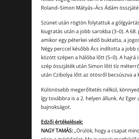
Roland–Simon Mátyás–Ács Ádám összjáték u
Szünet után rögtön folytattuk a gólgyártás
kiugratás után a jobb sarokba (3–0). A 68
amikor egy péterkei védő buktatta, a jogo
Négy perccel később Ács indította a jobb o
között szépen a hálóba lőtt (5–0). A hajrá 
szép összjáték után Simon lőtt tíz méterrő
után Czibolya lőtt az ötösről becsúszva a 
Különösebb megerőltetés nélkül, könnyedé
így továbbra is a 2. helyen állunk. Az Eger
bajnokságot.
Edzői értékelések:
NAGY TAMÁS:
„Örülök, hogy a csapat min