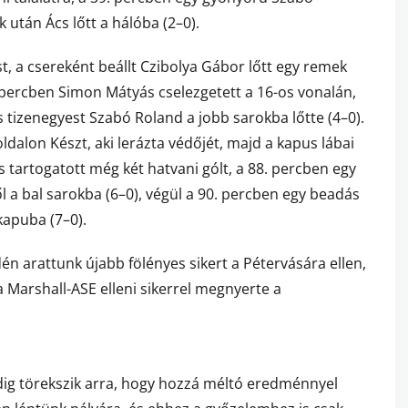
tán Ács lőtt a hálóba (2–0).
t, a csereként beállt Czibolya Gábor lőtt egy remek
. percben Simon Mátyás cselezgetett a 16-os vonalán,
s tizenegyest Szabó Roland a jobb sarokba lőtte (4–0).
ldalon Készt, aki lerázta védőjét, majd a kapus lábai
is tartogatott még két hatvani gólt, a 88. percben egy
l a bal sarokba (6–0), végül a 90. percben egy beadás
kapuba (7–0).
n arattunk újabb fölényes sikert a Pétervására ellen,
 a Marshall-ASE elleni sikerrel megnyerte a
dig törekszik arra, hogy hozzá méltó eredménnyel