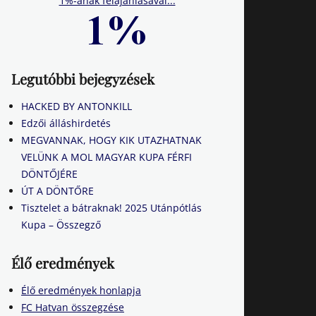
1%-ának felajánlásával...
Legutóbbi bejegyzések
HACKED BY ANTONKILL
Edzői álláshirdetés
MEGVANNAK, HOGY KIK UTAZHATNAK
VELÜNK A MOL MAGYAR KUPA FÉRFI
DÖNTŐJÉRE
ÚT A DÖNTŐRE
Tisztelet a bátraknak! 2025 Utánpótlás
Kupa – Összegző
Élő eredmények
Élő eredmények honlapja
FC Hatvan összegzése