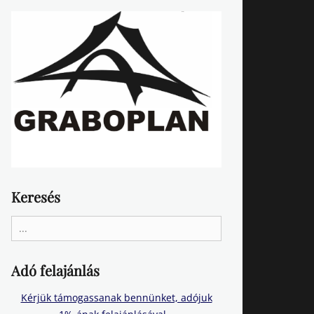
Keresés
Search
for:
Adó felajánlás
Kérjük támogassanak bennünket, adójuk