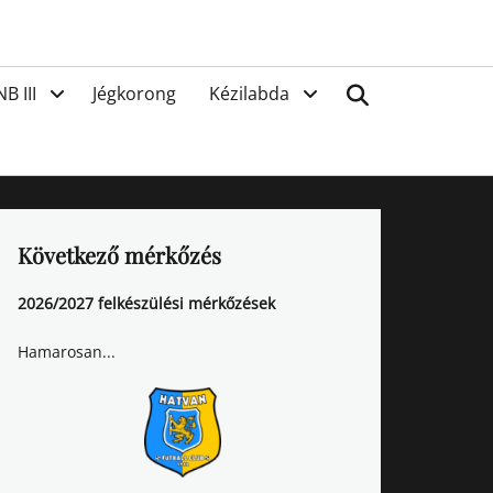
van
Search
NB III
Jégkorong
Kézilabda
Következő mérkőzés
2026/2027 felkészülési mérkőzések
Hamarosan...