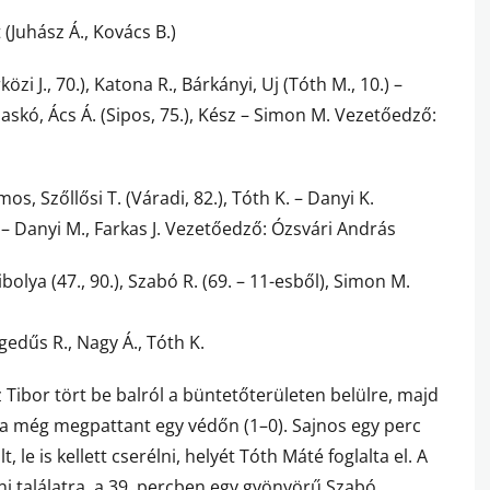
 (Juhász Á., Kovács B.)
közi J., 70.), Katona R., Bárkányi, Uj (Tóth M., 10.) –
jaskó, Ács Á. (Sipos, 75.), Kész – Simon M. Vezetőedző:
, Szőllősi T. (Váradi, 82.), Tóth K. – Danyi K.
s. – Danyi M., Farkas J. Vezetőedző: Ózsvári András
zibolya (47., 90.), Szabó R. (69. – 11-esből), Simon M.
egedűs R., Nagy Á., Tóth K.
 Tibor tört be balról a büntetőterületen belülre, majd
abda még megpattant egy védőn (1–0). Sajnos egy perc
le is kellett cserélni, helyét Tóth Máté foglalta el. A
ani találatra, a 39. percben egy gyönyörű Szabó