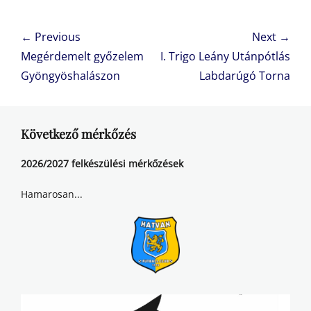
Bejegyzés
← Previous
Next →
navigáció
Previous
Next
Megérdemelt győzelem
I. Trigo Leány Utánpótlás
post:
post:
Gyöngyöshalászon
Labdarúgó Torna
Következő mérkőzés
2026/2027 felkészülési mérkőzések
Hamarosan...