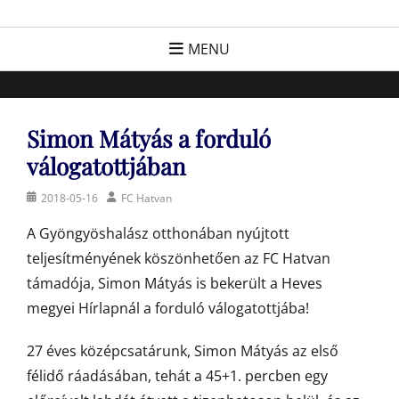
Skip
FC Hatvan
Egyesület a hatvani labdarúgásért, sportért!
to
MENU
content
Simon Mátyás a forduló
válogatottjában
Posted
Author
2018-05-16
FC Hatvan
on
A Gyöngyöshalász otthonában nyújtott
teljesítményének köszönhetően az FC Hatvan
támadója, Simon Mátyás is bekerült a Heves
megyei Hírlapnál a forduló válogatottjába!
27 éves középcsatárunk, Simon Mátyás az első
félidő ráadásában, tehát a 45+1. percben egy