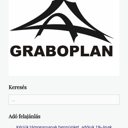
Keresés
Search
for:
Adó felajánlás
Kérjük támogassanak bennünket, adójuk 1%-ának