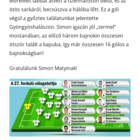
előreívelt labdát átvett a tizenhatoson belül, és az
ötös sarkáról, becsúszva a hálóba lőtt. Ez a gól
végül a győztes találatunkat jelentette
Gyöngyöshalászon. Simon igazán jól „termel”
mostanában, az előző három bajnokin összesen
ötször talált a kapuba, így már összesen 16 gólos a
bajnokságban!
Gratulálunk Simon Matyinak!