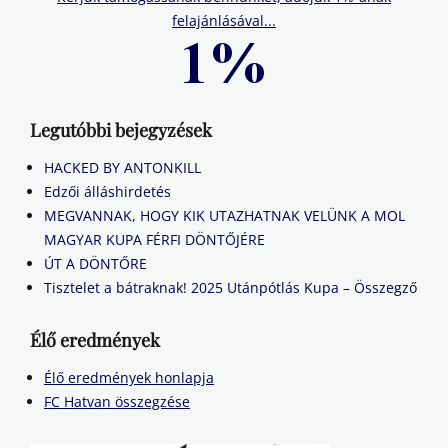
felajánlásával...
Legutóbbi bejegyzések
HACKED BY ANTONKILL
Edzői álláshirdetés
MEGVANNAK, HOGY KIK UTAZHATNAK VELÜNK A MOL
MAGYAR KUPA FÉRFI DÖNTŐJÉRE
ÚT A DÖNTŐRE
Tisztelet a bátraknak! 2025 Utánpótlás Kupa – Összegző
Élő eredmények
Élő eredmények honlapja
FC Hatvan összegzése