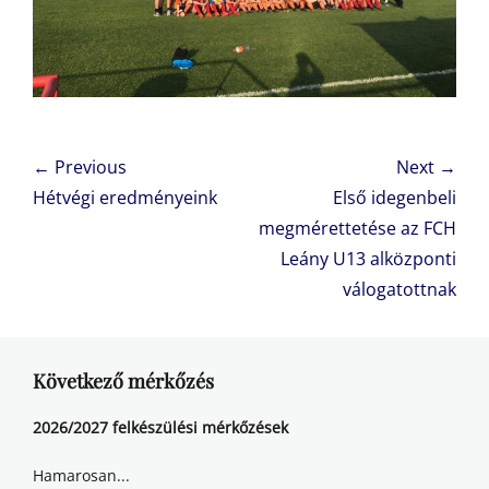
Bejegyzés
← Previous
Next →
navigáció
Previous
Next
Hétvégi eredményeink
Első idegenbeli
post:
post:
megmérettetése az FCH
Leány U13 alközponti
válogatottnak
Következő mérkőzés
2026/2027 felkészülési mérkőzések
Hamarosan...