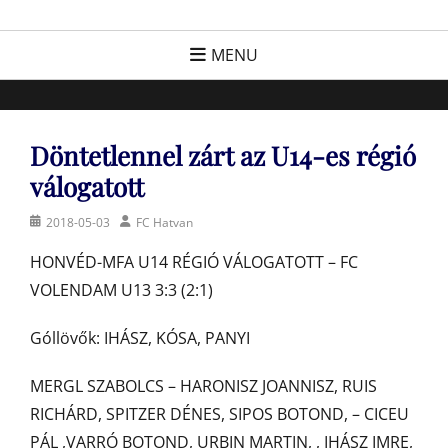
Skip
FC Hatvan
Egyesület a hatvani labdarúgásért, sportért!
to
MENU
content
Döntetlennel zárt az U14-es régió
válogatott
Posted
Author
2018-05-03
FC Hatvan
on
HONVÉD-MFA U14 RÉGIÓ VÁLOGATOTT – FC
VOLENDAM U13 3:3 (2:1)
Góllövők: IHÁSZ, KÓSA, PANYI
MERGL SZABOLCS – HARONISZ JOANNISZ, RUIS
RICHÁRD, SPITZER DÉNES, SIPOS BOTOND, – CICEU
PÁL ,VARRÓ BOTOND, URBIN MARTIN, , IHÁSZ IMRE,