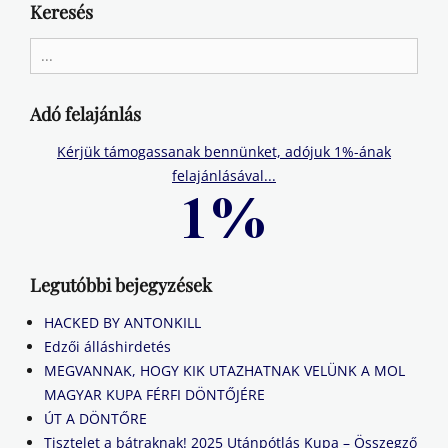
Keresés
Search
for:
Adó felajánlás
Kérjük támogassanak bennünket, adójuk 1%-ának
felajánlásával...
Legutóbbi bejegyzések
HACKED BY ANTONKILL
Edzői álláshirdetés
MEGVANNAK, HOGY KIK UTAZHATNAK VELÜNK A MOL
MAGYAR KUPA FÉRFI DÖNTŐJÉRE
ÚT A DÖNTŐRE
Tisztelet a bátraknak! 2025 Utánpótlás Kupa – Összegző