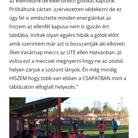
az ellenfelünk de elkerülhető gólokat kaptunk.
Próbáltunk zártan ,szervezetten védekezni de ez
úgy fel is emésztette minden energiánkat az
hiszem az ellenfél kapusa nem is igazán ért
labdába. Voltak olyan egyéni hibák a gólok előtt
amik szerintem már azt is bosszantják aki elköveti
őket.Vasárnap meccs az UTE ellen Hatvanban. Jó
volna ezt a meccset megnyerni hogy ne az utolsó
helyen zárjuk a szezont lányok. Én még mindig
HISZEM hogy több van ebben a CSAPATBAN mint a
táblázaton elfoglalt helyezés.”