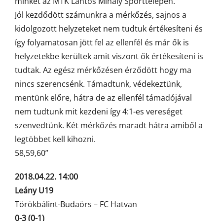
minket az MTK Lantos Mihály Sporttelepén.
Jól kezdődött számunkra a mérkőzés, sajnos a
kidolgozott helyzeteket nem tudtuk értékesíteni és
így folyamatosan jött fel az ellenfél és már ők is
helyzetekbe kerültek amit viszont ők értékesíteni is
tudtak. Az egész mérkőzésen érződött hogy ma
nincs szerencsénk. Támadtunk, védekeztünk,
mentünk előre, hátra de az ellenfél támadójával
nem tudtunk mit kezdeni így 4:1-es vereséget
szenvedtünk. Két mérkőzés maradt hátra amiből a
legtöbbet kell kihozni.
58,59,60”
2018.04.22. 14:00
Leány U19
Törökbálint-Budaörs – FC Hatvan
0-3 (0-1)