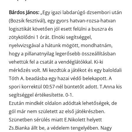
Bárdos János:
„Egy igazi labdarúgó dzsembori után
(Bozsik fesztivál), egy gyors hatvan-rozsa-hatvan
logisztikát követően jól esett felülni a buszra és
zötykölődni 1 órát. Elnöki segítséggel,
nyelvvizsgával a hátunk mögött, mondhatnám,
hogy a pillanatnyilag legerősebb összeállításban
vehettük fel a csatát a vendéglátókkal. Ki-ki
mérkőzés volt. Mi kezdtük a játékot és egy baloldali
Tóth A. beadásba egy hazai védő belekapott. A
spori korrektül 00:57-nél büntetőt adott. T.Anna kis
segítséggel értékesítette. 0-1.
Ezután mindkét oldalon adódtak lehetőségek, de
gól már nem született az első játékrészben.
Szünetben sérülés miatt E.Nikolett helyett
Zs.Bianka állt be, a védelem tengelyében. Nagy