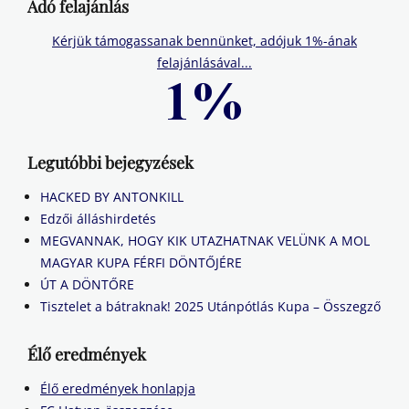
Adó felajánlás
Kérjük támogassanak bennünket, adójuk 1%-ának
felajánlásával...
Legutóbbi bejegyzések
HACKED BY ANTONKILL
Edzői álláshirdetés
MEGVANNAK, HOGY KIK UTAZHATNAK VELÜNK A MOL
MAGYAR KUPA FÉRFI DÖNTŐJÉRE
ÚT A DÖNTŐRE
Tisztelet a bátraknak! 2025 Utánpótlás Kupa – Összegző
Élő eredmények
Élő eredmények honlapja