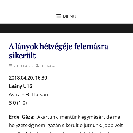
Skip
FC Hatvan
Egyesület a hatvani labdarúgásért, sportért!
to
MENU
content
A lányok hétvégéje felemásra
sikerült
Posted
Author
2018-04-23
FC Hatvan
on
2018.04.20. 16:30
Leány U16
Astra – FC Hatvan
3-0 (1-0)
Erdei Géza:
„Akartunk, mentünk egymásért de ma
helyzetekig nem igazán sikerült eljutnunk. Jobb volt