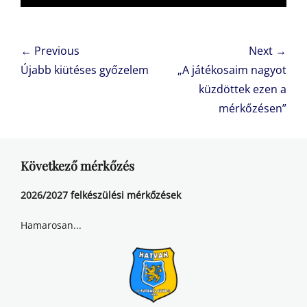
Bejegyzés
← Previous
Next →
navigáció
Previous
Next
Újabb kiütéses győzelem
„A játékosaim nagyot
post:
post:
küzdöttek ezen a
mérkőzésen”
Következő mérkőzés
2026/2027 felkészülési mérkőzések
Hamarosan...