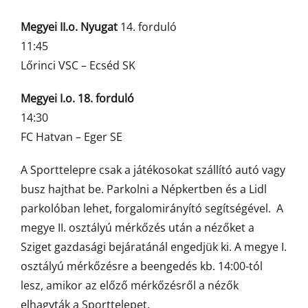
Megyei II.o. Nyugat
14. forduló
11:45
Lőrinci VSC – Ecséd SK
Megyei I.o. 18. forduló
14:30
FC Hatvan – Eger SE
A Sporttelepre csak a játékosokat szállító autó vagy
busz hajthat be. Parkolni a Népkertben és a Lidl
parkolóban lehet, forgalomirányító segítségével. A
megye II. osztályú mérkőzés után a nézőket a
Sziget gazdasági bejáratánál engedjük ki. A megye I.
osztályú mérkőzésre a beengedés kb. 14:00-tól
lesz, amikor az előző mérkőzésről a nézők
elhagyták a Sporttelepet.