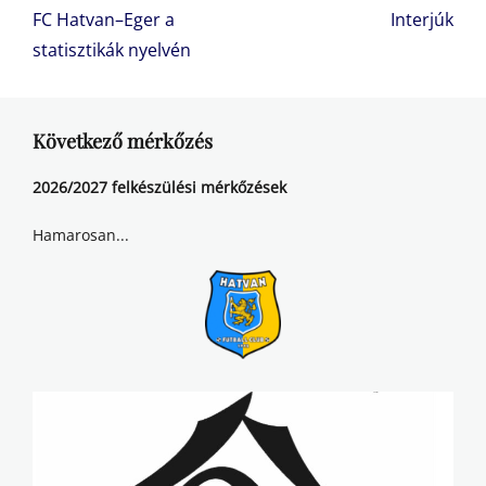
navigáció
Previous
Next
FC Hatvan–Eger a
Interjúk
post:
post:
statisztikák nyelvén
Következő mérkőzés
2026/2027 felkészülési mérkőzések
Hamarosan...