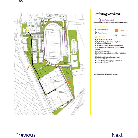
Bejegyzés
← Previous
Next →