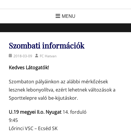
Skip
FC Hatvan
Egyesület a hatvani labdarúgásért, sportért!
to
MENU
content
Szombati információk
Posted
Author
2018-03-09
FC Hatvan
on
Kedves Látogatók!
Szombaton pályáinkon az alábbi mérkőzések
lesznek lebonyolítva, ezért lehetnek változások a
Sporttelepre való be-kijutáskor.
U.19 megyei II.o. Nyugat
14. forduló
9:45
Lőrinci VSC – Ecséd SK