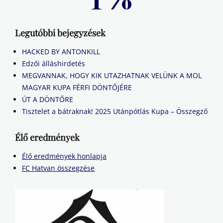
Legutóbbi bejegyzések
HACKED BY ANTONKILL
Edzői álláshirdetés
MEGVANNAK, HOGY KIK UTAZHATNAK VELÜNK A MOL
MAGYAR KUPA FÉRFI DÖNTŐJÉRE
ÚT A DÖNTŐRE
Tisztelet a bátraknak! 2025 Utánpótlás Kupa – Összegző
Élő eredmények
Élő eredmények honlapja
FC Hatvan összegzése