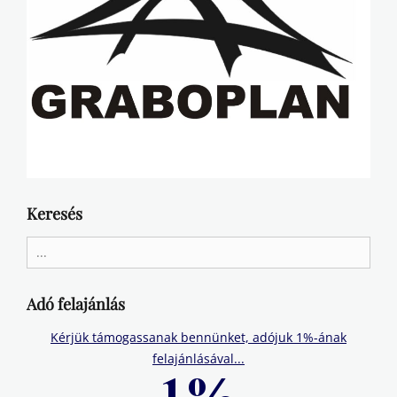
Keresés
Search
for:
Adó felajánlás
Kérjük támogassanak bennünket, adójuk 1%-ának
felajánlásával...