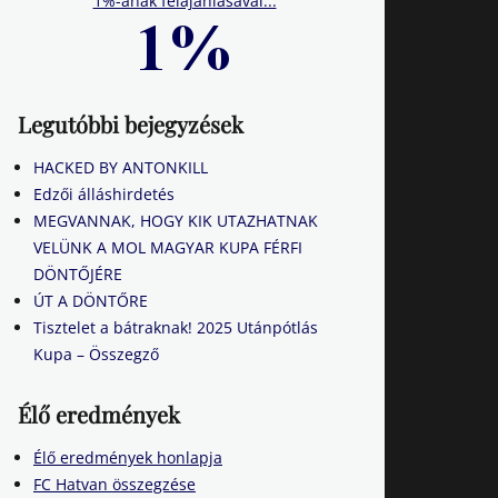
1%-ának felajánlásával...
Legutóbbi bejegyzések
HACKED BY ANTONKILL
Edzői álláshirdetés
MEGVANNAK, HOGY KIK UTAZHATNAK
VELÜNK A MOL MAGYAR KUPA FÉRFI
DÖNTŐJÉRE
ÚT A DÖNTŐRE
Tisztelet a bátraknak! 2025 Utánpótlás
Kupa – Összegző
Élő eredmények
Élő eredmények honlapja
FC Hatvan összegzése