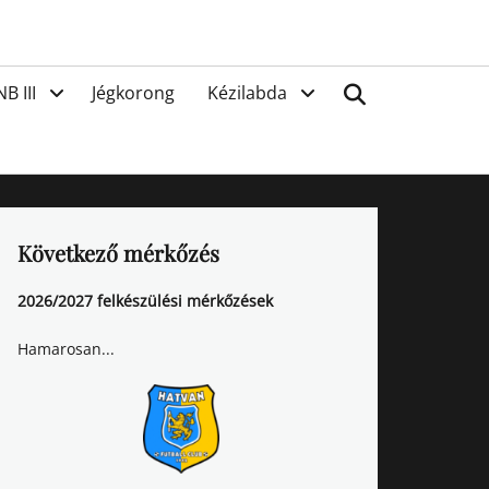
van
Search
NB III
Jégkorong
Kézilabda
Következő mérkőzés
2026/2027 felkészülési mérkőzések
Hamarosan...