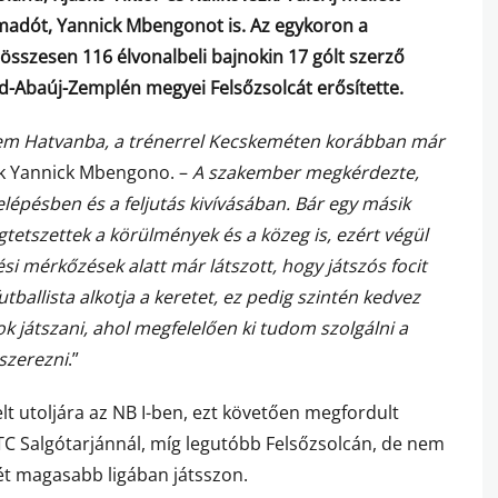
adót, Yannick Mbengonot is. Az egykoron a
sszesen 116 élvonalbeli bajnokin 17 gólt szerző
od-Abaúj-Zemplén megyei Felsőzsolcát erősítette.
em Hatvanba, a trénerrel Kecskeméten korábban már
 Yannick Mbengono. –
A szakember megkérdezte,
elépésben és a feljutás kivívásában. Bár egy másik
gtetszettek a körülmények és a közeg is, ezért végül
si mérkőzések alatt már látszott, hogy játszós focit
tballista alkotja a keretet, ez pedig szintén kedvez
k játszani, ahol megfelelően ki tudom szolgálni a
 szerezni
.”
 utoljára az NB I-ben, ezt követően megfordult
TC Salgótarjánnál, míg legutóbb Felsőzsolcán, de nem
mét magasabb ligában játsszon.