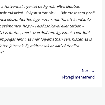
m a Hatvannal, nyártól pedig már NB-s klubban
akár másikkal
– folytatta Yannick. –
Bár most sem profi
knek köszönhetően úgy érzem, mintha ott lennék. Az
 számomra, hogy – Felsőzsolcával ellentétben –
 is fontos, mert az erőnlétem így ismét a korábbi
mpolgár lenni, ez már folyamatban van, hiszen ez is
en játsszak. Egyelőre csak az aktív futballra
m
.”
Next →
Next
Hétvégi menetrend
post: