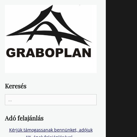
Keresés
Search
for:
Adó felajánlás
Kérjük támogassanak bennünket, adójuk