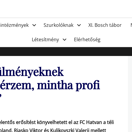
FC Hat
 intézmények
Szurkolóknak
XI. Bosch tábor
Létesítmény
Elérhetőség
rülményeknek
érzem, mintha profi
”
entős erősítést könyvelhetett el az FC Hatvan a téli
and, Rjasko Viktor és Kulikovszki Valerij mellett