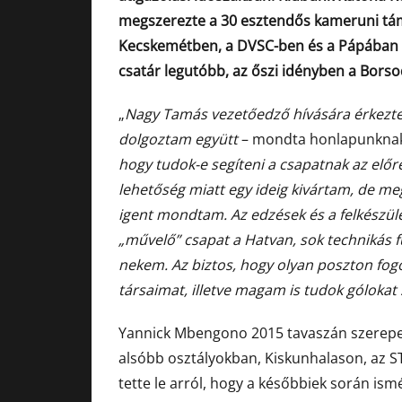
megszerezte a 30 esztendős kameruni tám
Kecskemétben, a DVSC-ben és a Pápában ö
csatár legutóbb, az őszi idényben a Bors
„
Nagy Tamás vezetőedző hívására érkezt
dolgoztam együtt
– mondta honlapunknak
hogy tudok-e segíteni a csapatnak az előr
lehetőség miatt egy ideig kivártam, de me
igent mondtam. Az edzések és a felkészülé
„művelő” csapat a Hatvan, sok technikás fu
nekem. Az biztos, hogy olyan poszton fogo
társaimat, illetve magam is tudok gólokat
Yannick Mbengono 2015 tavaszán szerepelt
alsóbb osztályokban, Kiskunhalason, az S
tette le arról, hogy a későbbiek során is