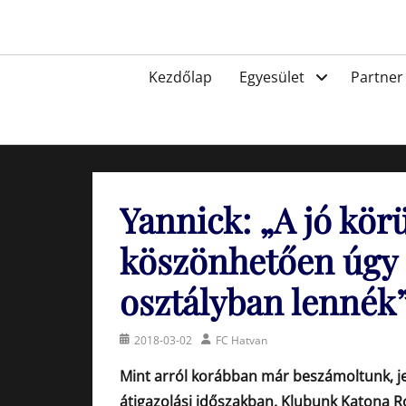
Skip
to
Egyesület a hatvani labdarúgásért, sportért!
content
Primary
Kezdőlap
Egyesület
Partner
menu
Yannick: „A jó kö
köszönhetően úgy 
osztályban lennék
Posted
Author
2018-03-02
FC Hatvan
on
Mint arról korábban már beszámoltunk, jel
átigazolási időszakban. Klubunk Katona Rol