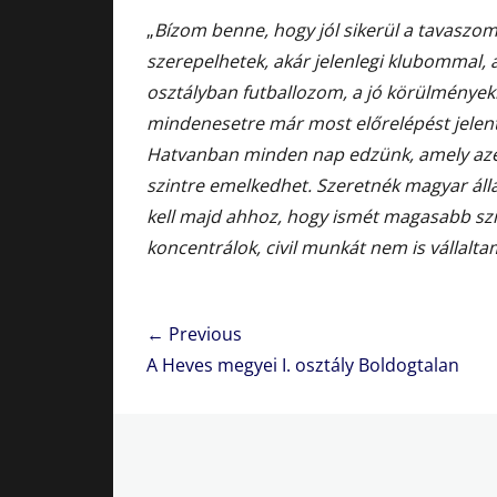
„
Bízom benne, hogy jól sikerül a tavaszo
szerepelhetek, akár jelenlegi klubommal, 
osztályban futballozom, a jó körülménye
mindenesetre már most előrelépést jelent
Hatvanban minden nap edzünk, amely azért
szintre emelkedhet. Szeretnék magyar álla
kell majd ahhoz, hogy ismét magasabb szint
koncentrálok, civil munkát nem is vállalta
Bejegyzés
← Previous
navigáció
Previous
A Heves megyei I. osztály Boldogtalan
post: