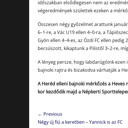
időszakban elsődlegesen nem az eredmény 
végeredmények születtek ezeken a mérkő
Összesen négy győzelmet arattunk január-
6–1-re, a Vác U19 ellen 4–0-ra, a Tápiósz
Gyón ellen 4–4-es, az Ózdi FC ellen pedig 
becsúszott, kikaptunk a Pilistől 3–2-re, mí
A lényeg persze, hogy labdarúgóink ezen i
bajnoki rajtra és bizakodva várhatják a He
A Heréd elleni bajnoki mérkőzés a Heves m
kor kezdődik majd a Népkerti Sporttelepen
Bejegyzés
← Previous
navigáció
Previous
Négy új fiú a keretben – Yannick is az FC