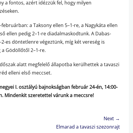
a fontos, azért idézzük fel, hogy milyen
zéseken.
februárban: a Taksony ellen 5–1-re, a Nagykáta ellen
ecső ellen pedig 2–1-re diadalmaskodtunk. A Dabas-
2-2-es döntetlenre végeztünk, míg két vereség is
g a Gödöllőtől 2–1-re.
dőszak alatt megfelelő állapotba kerülhettek a tavaszi
réd elleni első meccset.
egyei I. osztályú bajnokságban február 24-én, 14:00-
. Mindenkit szeretettel várunk a meccsre!
Next →
Next
Elmarad a tavaszi szezonrajt