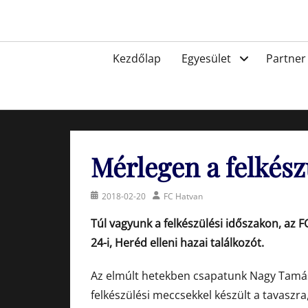
Skip
to
Egyesület a hatvani labdarúgásért, sportért!
content
Primary
Kezdőlap
Egyesület
Partner
menu
Mérlegen a felkész
Posted
Author
2018-02-20
FC Hatvan
on
Túl vagyunk a felkészülési időszakon, az FC
24-i, Heréd elleni hazai találkozót.
Az elmúlt hetekben csapatunk Nagy Tamás 
felkészülési meccsekkel készült a tavaszra