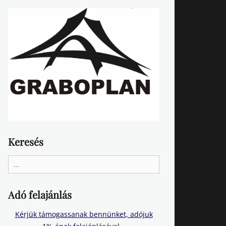
Keresés
Search
for:
Adó felajánlás
Kérjük támogassanak bennünket, adójuk