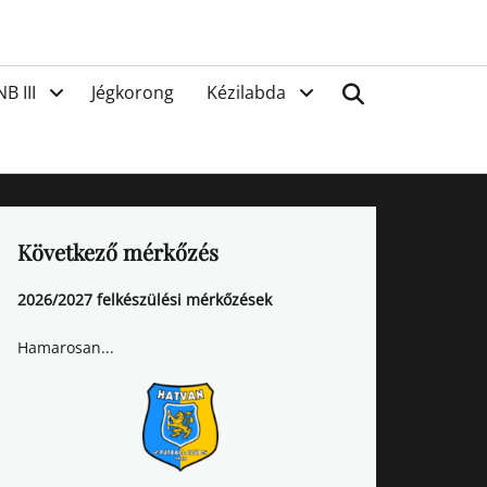
van
Search
NB III
Jégkorong
Kézilabda
Következő mérkőzés
2026/2027 felkészülési mérkőzések
Hamarosan...