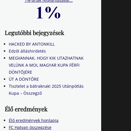
1%-ának felajánlásával...
Legutóbbi bejegyzések
HACKED BY ANTONKILL
Edzői álláshirdetés
MEGVANNAK, HOGY KIK UTAZHATNAK
VELÜNK A MOL MAGYAR KUPA FÉRFI
DÖNTŐJÉRE
ÚT A DÖNTŐRE
Tisztelet a bátraknak! 2025 Utánpótlás
Kupa – Összegző
Élő eredmények
Élő eredmények honlapja
FC Hatvan összegzése