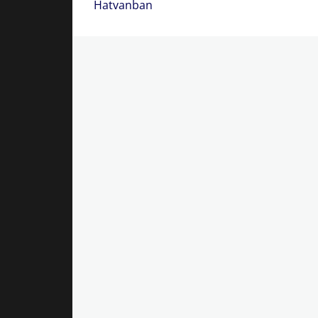
post:
Hatvanban