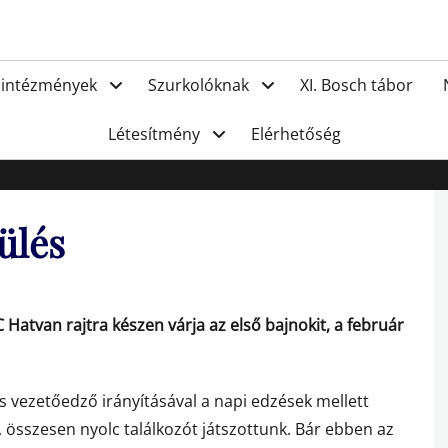
FC Hat
 intézmények
Szurkolóknak
XI. Bosch tábor
Létesítmény
Elérhetőség
ülés
 Hatvan rajtra készen várja az első bajnokit, a február
vezetőedző irányításával a napi edzések mellett
, összesen nyolc találkozót játszottunk. Bár ebben az