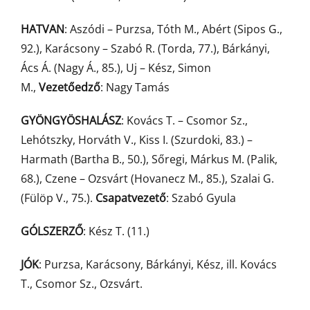
HATVAN
: Aszódi – Purzsa, Tóth M., Abért (Sipos G.,
92.), Karácsony – Szabó R. (Torda, 77.), Bárkányi,
Ács Á. (Nagy Á., 85.), Uj – Kész, Simon
M.,
Vezetőedző
: Nagy Tamás
GYÖNGYÖSHALÁSZ
: Kovács T. – Csomor Sz.,
Lehótszky, Horváth V., Kiss I. (Szurdoki, 83.) –
Harmath (Bartha B., 50.), Sőregi, Márkus M. (Palik,
68.), Czene – Ozsvárt (Hovanecz M., 85.), Szalai G.
(Fülöp V., 75.).
Csapatvezető
: Szabó Gyula
GÓLSZERZŐ
: Kész T. (11.)
JÓK
: Purzsa, Karácsony, Bárkányi, Kész, ill. Kovács
T., Csomor Sz., Ozsvárt.