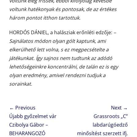
voltunk elég frissek, ebből kifolyólag kevésbé
voltunk hatékonyak és pontosak, de az értékes
három pontot itthon tartottuk.
HORDÓS DÁNIEL, a halásziak erőnléti edzője:
–
Sajnálatos módon olyan gólt kaptunk, ami
elkerülhető lett volna, s ez megpecsételte a
játékunkat. Így sajnos nem tudtunk az adódó
lehetőségeinkre koncentrálni, de talán ez is egy
olyan eredmény, amivel rendezni tudjuk a
sorainkat.
Bejegyzés
← Previous
Next →
navigáció
Previous
Next
Újabb győzelmet vár
Grassroots „C”
post:
post:
Czibolya Gábor –
labdarúgóedző
BEHARANGOZÓ
minősítést szerzett ifj.