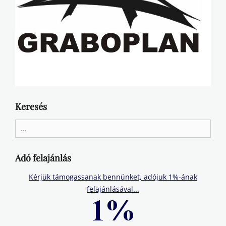
Keresés
Search
for:
Adó felajánlás
Kérjük támogassanak bennünket, adójuk 1%-ának
felajánlásával...