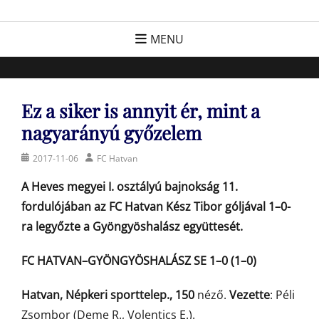
Skip
FC Hatvan
Egyesület a hatvani labdarúgásért, sportért!
to
MENU
content
Ez a siker is annyit ér, mint a
nagyarányú győzelem
Posted
Author
2017-11-06
FC Hatvan
on
A Heves megyei I. osztályú bajnokság 11.
fordulójában az FC Hatvan Kész Tibor góljával 1–0-
ra legyőzte a Gyöngyöshalász együttesét.
FC HATVAN–GYÖNGYÖSHALÁSZ SE 1–0 (1–0)
Hatvan, Népkeri sporttelep., 150
néző.
Vezette
: Péli
Zsombor (Deme R., Volentics E.).