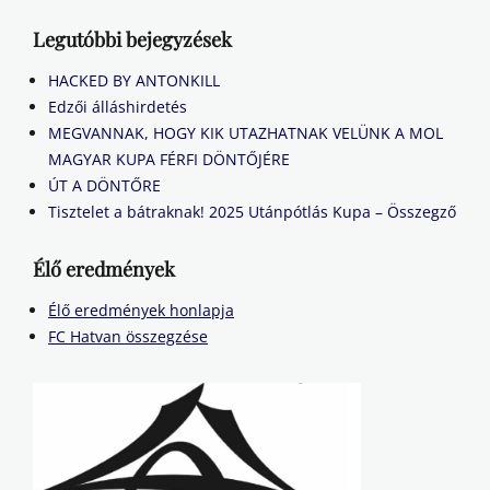
Legutóbbi bejegyzések
HACKED BY ANTONKILL
Edzői álláshirdetés
MEGVANNAK, HOGY KIK UTAZHATNAK VELÜNK A MOL
MAGYAR KUPA FÉRFI DÖNTŐJÉRE
ÚT A DÖNTŐRE
Tisztelet a bátraknak! 2025 Utánpótlás Kupa – Összegző
Élő eredmények
Élő eredmények honlapja
FC Hatvan összegzése