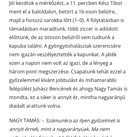
Jól kezdtük a mérkőzést, a 11. percben Kész Tibor
ment el a baloldalon, betört a 16-oson belülre,
majd a hosszú sarokba lőtt (1–0). A folytatásban is
támadásban maradtunk, több ziccer is adódott
előttünk, de az ötösön belülről sem tudtunk a
kapuba találni. A gyöngyöshalásziak szerencsére
nem igazán veszélyeztették a kapunkat. A játék
ezen a napon nem volt az igazi, de a lényeg a
három pont megszerzése. Csapatunk tehát ezzel a
győzelemmel kívánt jobbulást és mihamarabbi
felépülést Juhász Bencének és ahogy Nagy Tamás is
mondta, ez a siker is annyit ér, mintha nagyarányú
diadalt arattunk volna.
NAGY TAMÁS: –
Számunkra az ilyen győzelmet is
annyit érnek, mint a nagyarányúak. Ma nem