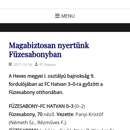
Skip
FC Hatvan
Egyesület a hatvani labdarúgásért, sportért!
to
MENU
content
Magabiztosan nyertünk
Füzesabonyban
Posted
Author
2017-10-16
FC Hatvan
on
A Heves megyei I. osztályú bajnokság 9.
fordulójában az FC Hatvan 3–0-ra győzött a
Füzesabony otthonában.
FÜZESABONY–FC HATVAN 0–3
(0–2)
Füzesabony, 70
néző.
Vezette
: Panyi Kristóf
(Németh Sz., Rézműves F.).