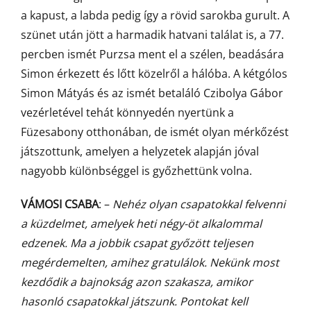
a kapust, a labda pedig így a rövid sarokba gurult. A
szünet után jött a harmadik hatvani találat is, a 77.
percben ismét Purzsa ment el a szélen, beadására
Simon érkezett és lőtt közelről a hálóba. A kétgólos
Simon Mátyás és az ismét betaláló Czibolya Gábor
vezérletével tehát könnyedén nyertünk a
Füzesabony otthonában, de ismét olyan mérkőzést
játszottunk, amelyen a helyzetek alapján jóval
nagyobb különbséggel is győzhettünk volna.
VÁMOSI CSABA
: –
Nehéz olyan csapatokkal felvenni
a küzdelmet, amelyek heti négy-öt alkalommal
edzenek. Ma a jobbik csapat győzött teljesen
megérdemelten, amihez gratulálok. Nekünk most
kezdődik a bajnokság azon szakasza, amikor
hasonló csapatokkal játszunk. Pontokat kell