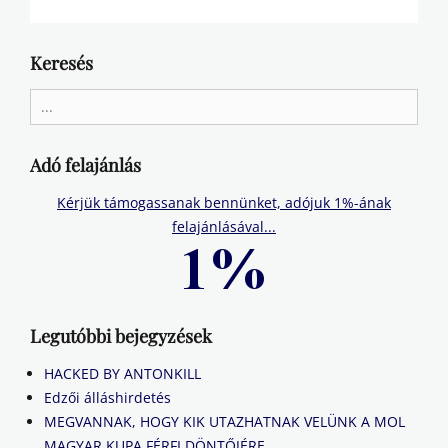
Keresés
Search
for:
Adó felajánlás
Kérjük támogassanak bennünket, adójuk 1%-ának
felajánlásával...
Legutóbbi bejegyzések
HACKED BY ANTONKILL
Edzői álláshirdetés
MEGVANNAK, HOGY KIK UTAZHATNAK VELÜNK A MOL
MAGYAR KUPA FÉRFI DÖNTŐJÉRE