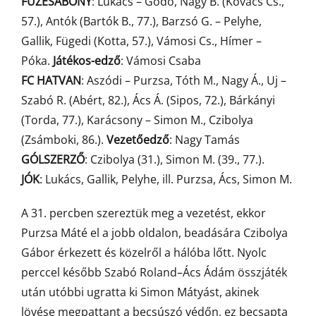
FÜZESABONY
: Lukács – Godó, Nagy B. (Kovács Cs.,
57.), Antók (Bartók B., 77.), Barzsó G. – Pelyhe,
Gallik, Fügedi (Kotta, 57.), Vámosi Cs., Hímer –
Póka.
Játékos-edző
: Vámosi Csaba
FC HATVAN
: Aszódi – Purzsa, Tóth M., Nagy Á., Uj –
Szabó R. (Abért, 82.), Ács Á. (Sipos, 72.), Bárkányi
(Torda, 77.), Karácsony – Simon M., Czibolya
(Zsámboki, 86.).
Vezetőedző
: Nagy Tamás
GÓLSZERZŐ
: Czibolya (31.), Simon M. (39., 77.).
JÓK
: Lukács, Gallik, Pelyhe, ill. Purzsa, Ács, Simon M.
A 31. percben szereztük meg a vezetést, ekkor
Purzsa Máté el a jobb oldalon, beadására Czibolya
Gábor érkezett és közelről a hálóba lőtt. Nyolc
perccel később Szabó Roland–Ács Ádám összjáték
után utóbbi ugratta ki Simon Mátyást, akinek
lövése megpattant a becsúszó védőn, ez becsapta