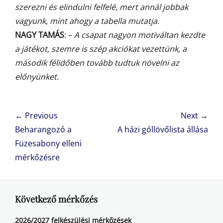
szerezni és elindulni felfelé, mert annál jobbak
vagyunk, mint ahogy a tabella mutatja.
NAGY TAMÁS
: –
A csapat nagyon motiváltan kezdte
a játékot, szemre is szép akciókat vezettünk, a
második félidőben tovább tudtuk növelni az
előnyünket.
Bejegyzés
← Previous
Next →
navigáció
Previous
Next
Beharangozó a
A házi góllövőlista állása
post:
post:
Füzesabony elleni
mérkőzésre
Következő mérkőzés
2026/2027 felkészülési mérkőzések