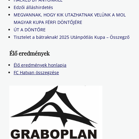
Edzői álláshirdetés
MEGVANNAK, HOGY KIK UTAZHATNAK VELÜNK A MOL
MAGYAR KUPA FÉRFI DÖNTŐJÉRE
ÚT A DÖNTŐRE
Tisztelet a bátraknak! 2025 Utánpótlás Kupa – Összegző
Élő eredmények
Élő eredmények honlapja
FC Hatvan összegzése