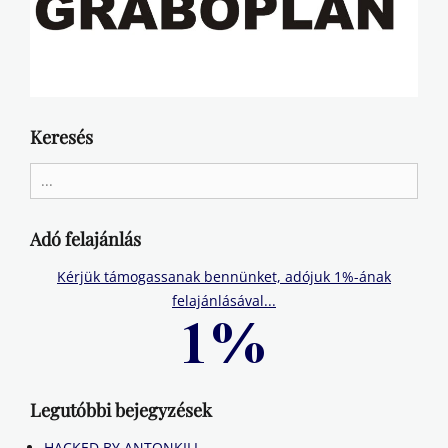
Keresés
Search
for:
Adó felajánlás
Kérjük támogassanak bennünket, adójuk 1%-ának
felajánlásával...
Legutóbbi bejegyzések
HACKED BY ANTONKILL