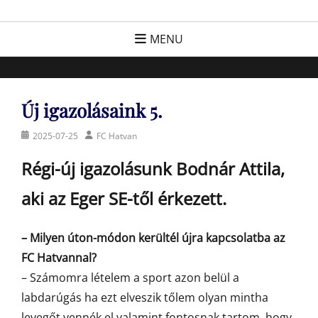
Skip
FC Hatvan
Egyesület a hatvani labdarúgásért, sportért!
to
MENU
content
Új igazolásaink 5.
Posted
Author
2025-07-25
FC Hatvan
on
Régi-új igazolásunk Bodnár Attila,
aki az Eger SE-től érkezett.
– Milyen úton-módon kerültél újra kapcsolatba az
FC Hatvannal?
– Számomra lételem a sport azon belül a
labdarúgás ha ezt elveszik tőlem olyan mintha
levegőt vennék el valamint fontosnak tartom, hogy