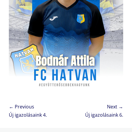
Bejegyzés
← Previous
Next →
navigáció
Previous
Next
Új igazolásaink 4.
Új igazolásaink 6.
post:
post: