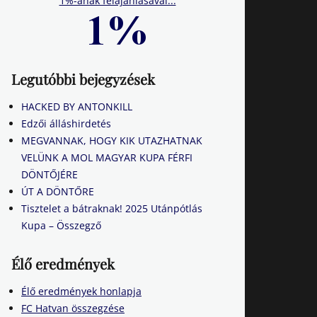
1%-ának felajánlásával...
Legutóbbi bejegyzések
HACKED BY ANTONKILL
Edzői álláshirdetés
MEGVANNAK, HOGY KIK UTAZHATNAK
VELÜNK A MOL MAGYAR KUPA FÉRFI
DÖNTŐJÉRE
ÚT A DÖNTŐRE
Tisztelet a bátraknak! 2025 Utánpótlás
Kupa – Összegző
Élő eredmények
Élő eredmények honlapja
FC Hatvan összegzése