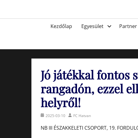
Skip
to
Egyesület a hatvani labdarúgásért, sportért!
content
Primary
Kezdőlap
Egyesület
Partner
menu
Jó játékkal fontos 
rangadón, ezzel el
helyről!
Posted
Author
2025-03-10
FC Hatvan
on
NB III ÉSZAKKELETI CSOPORT, 19. FORDUL