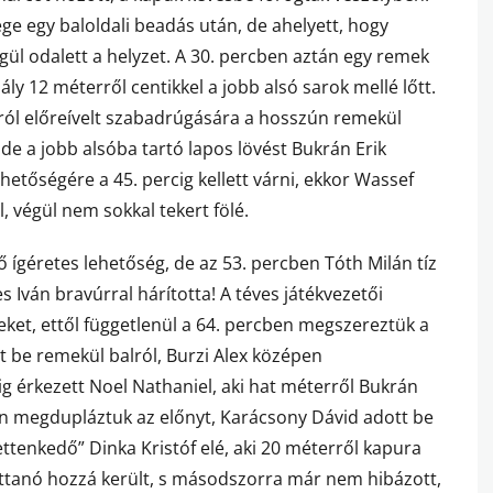
ge egy baloldali beadás után, de ahelyett, hogy
végül odalett a helyzet. A 30. percben aztán egy remek
ly 12 méterről centikkel a jobb alsó sarok mellé lőtt.
ról előreívelt szabadrúgására a hosszún remekül
 de a jobb alsóba tartó lapos lövést Bukrán Erik
lehetőségére a 45. percig kellett várni, ekkor Wassef
, végül nem sokkal tekert fölé.
ő ígéretes lehetőség, de az 53. percben Tóth Milán tíz
s Iván bravúrral hárította! A téves játékvezetői
yeket, ettől függetlenül a 64. percben megszereztük a
tt be remekül balról, Burzi Alex középen
g érkezett Noel Nathaniel, aki hat méterről Bukrán
cben megdupláztuk az előnyt, Karácsony Dávid adott be
ttenkedő” Dinka Kristóf elé, aki 20 méterről kapura
pattanó hozzá került, s másodszorra már nem hibázott,