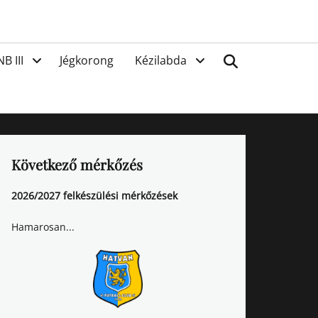
van
Search
NB III
Jégkorong
Kézilabda
Következő mérkőzés
2026/2027 felkészülési mérkőzések
Hamarosan...