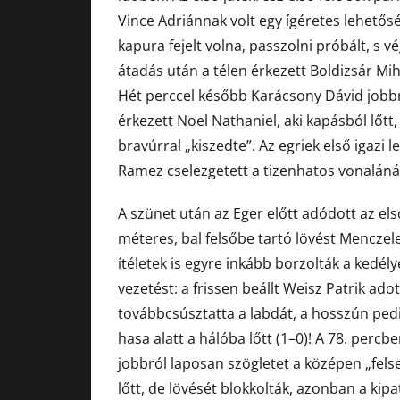
Vince Adriánnak volt egy ígéretes lehetősé
kapura fejelt volna, passzolni próbált, s 
átadás után a télen érkezett Boldizsár Mihá
Hét perccel később Karácsony Dávid jobb
érkezett Noel Nathaniel, aki kapásból lőtt,
bravúrral „kiszedte”. Az egriek első igazi 
Ramez cselezgetett a tizenhatos vonalánál
A szünet után az Eger előtt adódott az els
méteres, bal felsőbe tartó lövést Menczele
ítéletek is egyre inkább borzolták a kedél
vezetést: a frissen beállt Weisz Patrik ado
továbbcsúsztatta a labdát, a hosszún pedi
hasa alatt a hálóba lőtt (1–0)! A 78. per
jobbról laposan szögletet a középen „felse
lőtt, de lövését blokkolták, azonban a ki