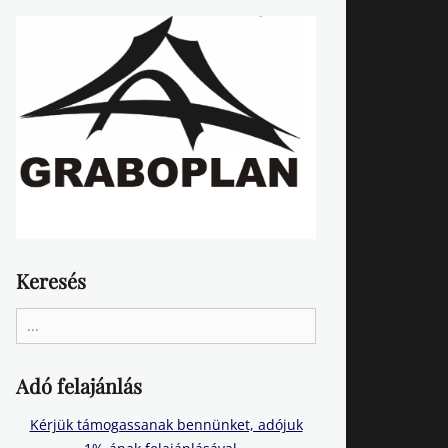
Keresés
Search
for:
Adó felajánlás
Kérjük támogassanak bennünket, adójuk