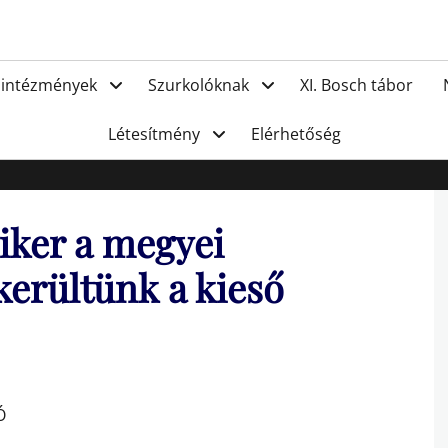
FC Hat
 intézmények
Szurkolóknak
XI. Bosch tábor
Létesítmény
Elérhetőség
siker a megyei
kerültünk a kieső
Ó