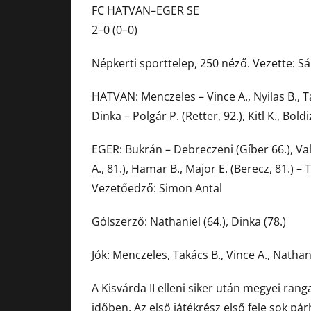
FC HATVAN–EGER SE
2–0 (0–0)
Népkerti sporttelep, 250 néző. Vezette: Sán
HATVAN: Menczeles – Vince A., Nyilas B., Ta
Dinka – Polgár P. (Retter, 92.), Kitl K., Bol
EGER: Bukrán – Debreczeni (Gíber 66.), Va
A., 81.), Hamar B., Major E. (Berecz, 81.) – 
Vezetőedző: Simon Antal
Gólszerző: Nathaniel (64.), Dinka (78.)
Jók: Menczeles, Takács B., Vince A., Nathani
A Kisvárda II elleni siker után megyei ran
időben. Az első játékrész első fele sok pá