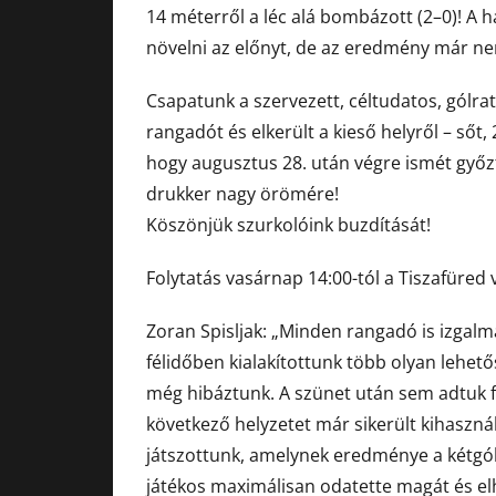
14 méterről a léc alá bombázott (2–0)! A 
növelni az előnyt, de az eredmény már ne
Csapatunk a szervezett, céltudatos, gólr
rangadót és elkerült a kieső helyről – sőt,
hogy augusztus 28. után végre ismét győ
drukker nagy örömére!
Köszönjük szurkolóink buzdítását!
Folytatás vasárnap 14:00-tól a Tiszafüred
Zoran Spisljak: „Minden rangadó is izgalma
félidőben kialakítottunk több olyan lehet
még hibáztunk. A szünet után sem adtuk fel
következő helyzetet már sikerült kihaszn
játszottunk, amelynek eredménye a kétgól
játékos maximálisan odatette magát és elh