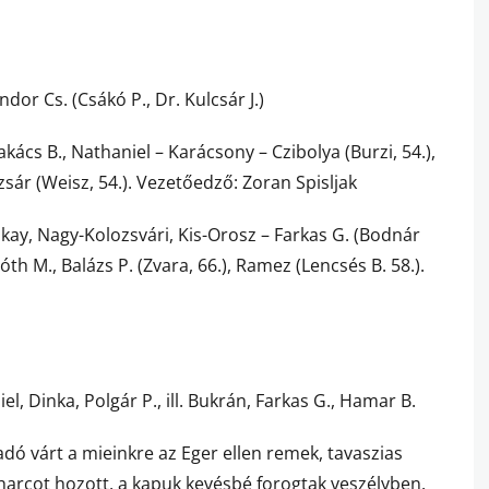
dor Cs. (Csákó P., Dr. Kulcsár J.)
kács B., Nathaniel – Karácsony – Czibolya (Burzi, 54.),
dizsár (Weisz, 54.). Vezetőedző: Zoran Spisljak
lkay, Nagy-Kolozsvári, Kis-Orosz – Farkas G. (Bodnár
Tóth M., Balázs P. (Zvara, 66.), Ramez (Lencsés B. 58.).
el, Dinka, Polgár P., ill. Bukrán, Farkas G., Hamar B.
gadó várt a mieinkre az Eger ellen remek, tavaszias
rharcot hozott, a kapuk kevésbé forogtak veszélyben.