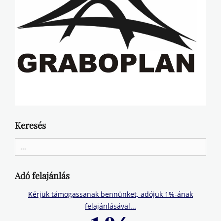
Keresés
Search
for:
Adó felajánlás
Kérjük támogassanak bennünket, adójuk 1%-ának
felajánlásával...