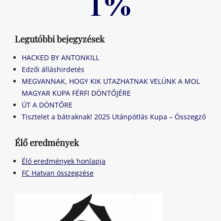
Legutóbbi bejegyzések
HACKED BY ANTONKILL
Edzői álláshirdetés
MEGVANNAK, HOGY KIK UTAZHATNAK VELÜNK A MOL
MAGYAR KUPA FÉRFI DÖNTŐJÉRE
ÚT A DÖNTŐRE
Tisztelet a bátraknak! 2025 Utánpótlás Kupa – Összegző
Élő eredmények
Élő eredmények honlapja
FC Hatvan összegzése