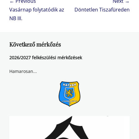
Bejegyzés
← Previous
Next →
navigáció
Previous
Next
Vasárnap folytatódik az
Döntetlen Tiszafüreden
post:
post:
NB III.
Következő mérkőzés
2026/2027 felkészülési mérkőzések
Hamarosan...