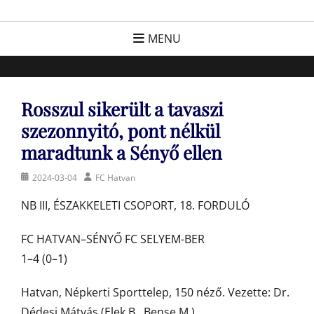
Skip
FC Hatvan
Egyesület a hatvani labdarúgásért, sportért!
to
MENU
content
Rosszul sikerült a tavaszi
szezonnyitó, pont nélkül
maradtunk a Sényő ellen
Posted
Author
2024-03-04
FC Hatvan
on
NB III, ÉSZAKKELETI CSOPORT, 18. FORDULÓ
FC HATVAN–SÉNYŐ FC SELYEM-BER
1–4 (0–1)
Hatvan, Népkerti Sporttelep, 150 néző. Vezette: Dr.
Dédesi Mátyás (Elek B., Bense M.)