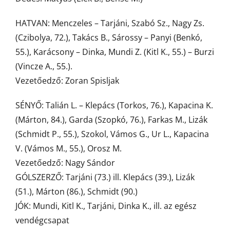
HATVAN: Menczeles – Tarjáni, Szabó Sz., Nagy Zs.
(Czibolya, 72.), Takács B., Sárossy – Panyi (Benkó,
55.), Karácsony – Dinka, Mundi Z. (Kitl K., 55.) – Burzi
(Vincze A., 55.).
Vezetőedző: Zoran Spisljak
SÉNYŐ: Talián L. – Klepács (Torkos, 76.), Kapacina K.
(Márton, 84.), Garda (Szopkó, 76.), Farkas M., Lizák
(Schmidt P., 55.), Szokol, Vámos G., Ur L., Kapacina
V. (Vámos M., 55.), Orosz M.
Vezetőedző: Nagy Sándor
GÓLSZERZŐ: Tarjáni (73.) ill. Klepács (39.), Lizák
(51.), Márton (86.), Schmidt (90.)
JÓK: Mundi, Kitl K., Tarjáni, Dinka K., ill. az egész
vendégcsapat