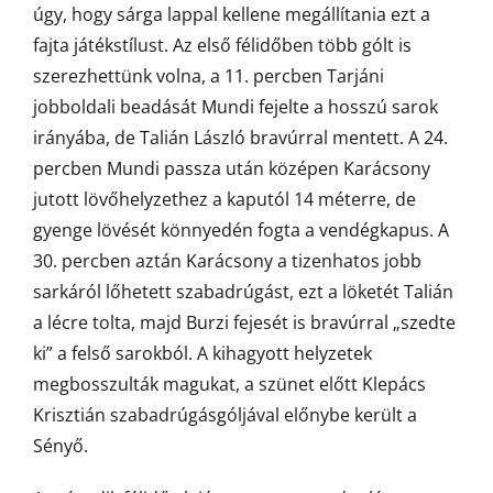
úgy, hogy sárga lappal kellene megállítania ezt a
fajta játékstílust. Az első félidőben több gólt is
szerezhettünk volna, a 11. percben Tarjáni
jobboldali beadását Mundi fejelte a hosszú sarok
irányába, de Talián László bravúrral mentett. A 24.
percben Mundi passza után középen Karácsony
jutott lövőhelyzethez a kaputól 14 méterre, de
gyenge lövését könnyedén fogta a vendégkapus. A
30. percben aztán Karácsony a tizenhatos jobb
sarkáról lőhetett szabadrúgást, ezt a löketét Talián
a lécre tolta, majd Burzi fejesét is bravúrral „szedte
ki” a felső sarokból. A kihagyott helyzetek
megbosszulták magukat, a szünet előtt Klepács
Krisztián szabadrúgásgóljával előnybe került a
Sényő.