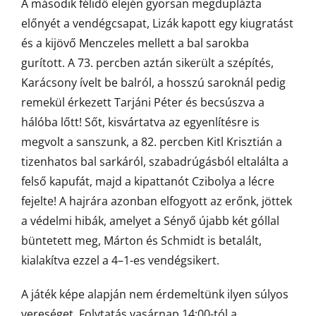
A második félidő elején gyorsan megduplázta
előnyét a vendégcsapat, Lizák kapott egy kiugratást
és a kijövő Menczeles mellett a bal sarokba
gurított. A 73. percben aztán sikerült a szépítés,
Karácsony ívelt be balról, a hosszú saroknál pedig
remekül érkezett Tarjáni Péter és becsúszva a
hálóba lőtt! Sőt, kisvártatva az egyenlítésre is
megvolt a sanszunk, a 82. percben Kitl Krisztián a
tizenhatos bal sarkáról, szabadrúgásból eltalálta a
felső kapufát, majd a kipattanót Czibolya a lécre
fejelte! A hajrára azonban elfogyott az erőnk, jöttek
a védelmi hibák, amelyet a Sényő újabb két góllal
büntetett meg, Márton és Schmidt is betalált,
kialakítva ezzel a 4–1-es vendégsikert.
A játék képe alapján nem érdemeltünk ilyen súlyos
vereséget. Folytatás vasárnap 14:00-tól a