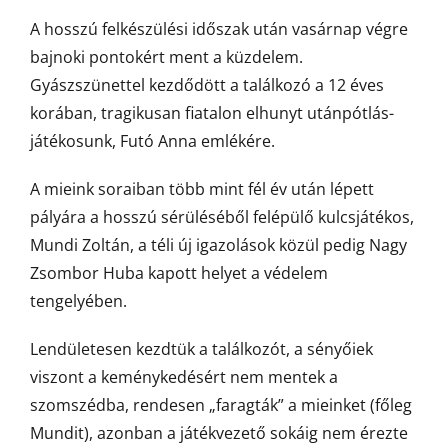
A hosszú felkészülési időszak után vasárnap végre
bajnoki pontokért ment a küzdelem.
Gyászszünettel kezdődött a találkozó a 12 éves
korában, tragikusan fiatalon elhunyt utánpótlás-
játékosunk, Futó Anna emlékére.
A mieink soraiban több mint fél év után lépett
pályára a hosszú sérüléséből felépülő kulcsjátékos,
Mundi Zoltán, a téli új igazolások közül pedig Nagy
Zsombor Huba kapott helyet a védelem
tengelyében.
Lendületesen kezdtük a találkozót, a sényőiek
viszont a keménykedésért nem mentek a
szomszédba, rendesen „faragták” a mieinket (főleg
Mundit), azonban a játékvezető sokáig nem érezte