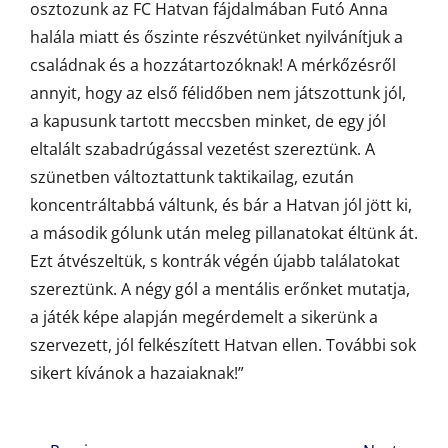
osztozunk az FC Hatvan fájdalmában Futó Anna
halála miatt és őszinte részvétünket nyilvánítjuk a
családnak és a hozzátartozóknak! A mérkőzésről
annyit, hogy az első félidőben nem játszottunk jól,
a kapusunk tartott meccsben minket, de egy jól
eltalált szabadrúgással vezetést szereztünk. A
szünetben változtattunk taktikailag, ezután
koncentráltabbá váltunk, és bár a Hatvan jól jött ki,
a második gólunk után meleg pillanatokat éltünk át.
Ezt átvészeltük, s kontrák végén újabb találatokat
szereztünk. A négy gól a mentális erőnket mutatja,
a játék képe alapján megérdemelt a sikerünk a
szervezett, jól felkészített Hatvan ellen. További sok
sikert kívánok a hazaiaknak!”