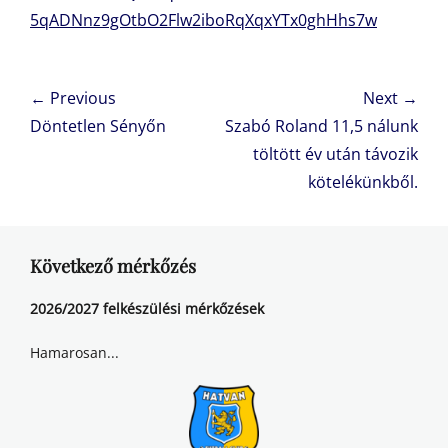
5qADNnz9gOtbO2Flw2iboRqXqxYTx0ghHhs7w
Bejegyzés
← Previous
Next →
navigáció
Previous
Next
Döntetlen Sényőn
Szabó Roland 11,5 nálunk
post:
post:
töltött év után távozik
kötelékünkből.
Következő mérkőzés
2026/2027 felkészülési mérkőzések
Hamarosan...