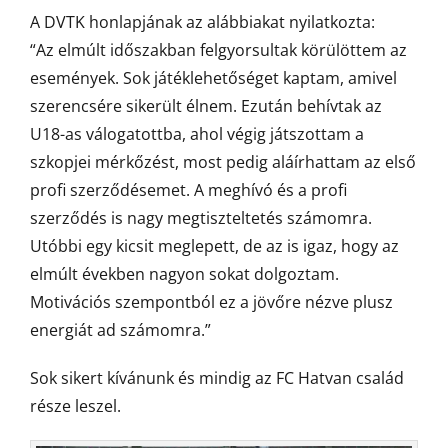
A DVTK honlapjának az alábbiakat nyilatkozta:
“Az elmúlt időszakban felgyorsultak körülöttem az
események. Sok játéklehetőséget kaptam, amivel
szerencsére sikerült élnem. Ezután behívtak az
U18-as válogatottba, ahol végig játszottam a
szkopjei mérkőzést, most pedig aláírhattam az első
profi szerződésemet. A meghívó és a profi
szerződés is nagy megtiszteltetés számomra.
Utóbbi egy kicsit meglepett, de az is igaz, hogy az
elmúlt években nagyon sokat dolgoztam.
Motivációs szempontból ez a jövőre nézve plusz
energiát ad számomra.”
Sok sikert kívánunk és mindig az FC Hatvan család
része leszel.