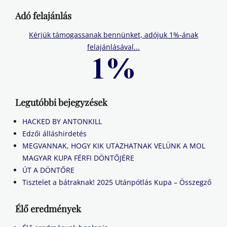
Adó felajánlás
Kérjük támogassanak bennünket, adójuk 1%-ának
felajánlásával...
Legutóbbi bejegyzések
HACKED BY ANTONKILL
Edzői álláshirdetés
MEGVANNAK, HOGY KIK UTAZHATNAK VELÜNK A MOL
MAGYAR KUPA FÉRFI DÖNTŐJÉRE
ÚT A DÖNTŐRE
Tisztelet a bátraknak! 2025 Utánpótlás Kupa – Összegző
Élő eredmények