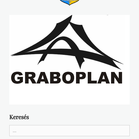
Keresés
Search
for: