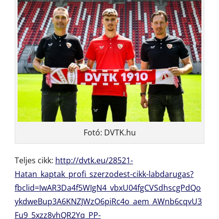
Fotó: DVTK.hu
Teljes cikk:
http://dvtk.eu/28521-
Hatan_kaptak_profi_szerzodest-cikk-labdarugas?
fbclid=IwAR3Da4f5WIgN4_vbxU04fgCVSdhscgPdQo
ykdweBup3A6KNZJWzO6piRc4o_aem_AWnb6cqvU3
Fu9_5xzz8vhQR2Yq_PP-