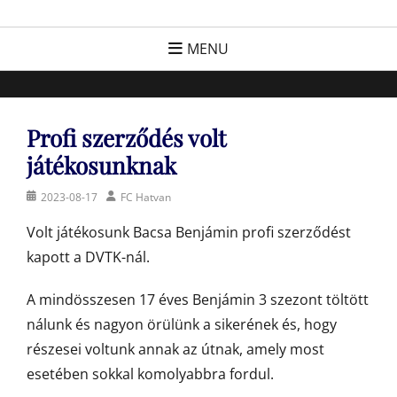
Skip
FC Hatvan
Egyesület a hatvani labdarúgásért, sportért!
to
MENU
content
Profi szerződés volt
játékosunknak
Posted
Author
2023-08-17
FC Hatvan
on
Volt játékosunk Bacsa Benjámin profi szerződést
kapott a DVTK-nál.
A mindösszesen 17 éves Benjámin 3 szezont töltött
nálunk és nagyon örülünk a sikerének és, hogy
részesei voltunk annak az útnak, amely most
esetében sokkal komolyabbra fordul.