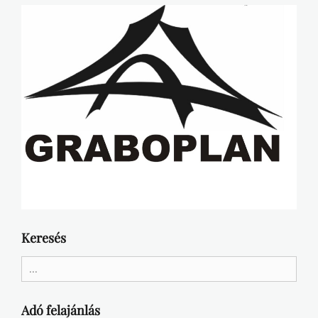
Keresés
Search
for:
Adó felajánlás