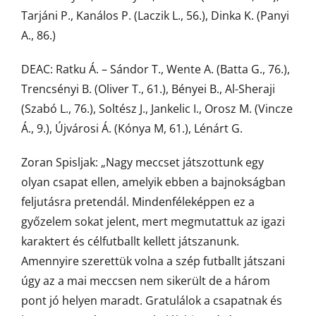
Tarjáni P., Kanálos P. (Laczik L., 56.), Dinka K. (Panyi
A., 86.)
DEAC: Ratku Á. – Sándor T., Wente A. (Batta G., 76.),
Trencsényi B. (Oliver T., 61.), Bényei B., Al-Sheraji
(Szabó L., 76.), Soltész J., Jankelic I., Orosz M. (Vincze
Á., 9.), Újvárosi Á. (Kónya M, 61.), Lénárt G.
Zoran Spisljak: „Nagy meccset játszottunk egy
olyan csapat ellen, amelyik ebben a bajnokságban
feljutásra pretendál. Mindenféleképpen ez a
győzelem sokat jelent, mert megmutattuk az igazi
karaktert és célfutballt kellett játszanunk.
Amennyire szerettük volna a szép futballt játszani
úgy az a mai meccsen nem sikerült de a három
pont jó helyen maradt. Gratulálok a csapatnak és