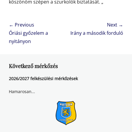
köszönöm szépen a szurkolók biztatását. „
Bejegyzés
← Previous
Next →
navigáció
Previous
Next
Óriási győzelem a
Irány a második forduló
post:
post:
nyitányon
Következő mérkőzés
2026/2027 felkészülési mérkőzések
Hamarosan...