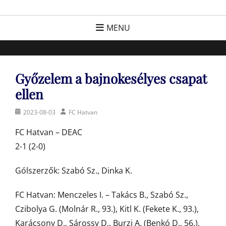
Skip
FC Hatvan
Egyesület a hatvani labdarúgásért, sportért!
to
MENU
content
Győzelem a bajnokesélyes csapat
ellen
Posted
Author
2023-08-03
FC Hatvan
on
FC Hatvan – DEAC
2-1 (2-0)
Gólszerzők: Szabó Sz., Dinka K.
FC Hatvan: Menczeles I. – Takács B., Szabó Sz.,
Czibolya G. (Molnár R., 93.), Kitl K. (Fekete K., 93.),
Karácsony D., Sárossy D., Burzi A. (Benkó D., 56.),