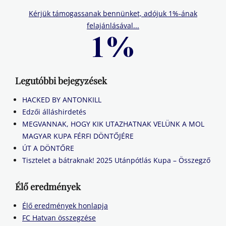
Kérjük támogassanak bennünket, adójuk 1%-ának
felajánlásával...
Legutóbbi bejegyzések
HACKED BY ANTONKILL
Edzői álláshirdetés
MEGVANNAK, HOGY KIK UTAZHATNAK VELÜNK A MOL
MAGYAR KUPA FÉRFI DÖNTŐJÉRE
ÚT A DÖNTŐRE
Tisztelet a bátraknak! 2025 Utánpótlás Kupa – Összegző
Élő eredmények
Élő eredmények honlapja
FC Hatvan összegzése