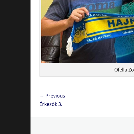
Ofella Z
Bejegyzés
← Previous
navigáció
Previous
Érkezők 3.
post: