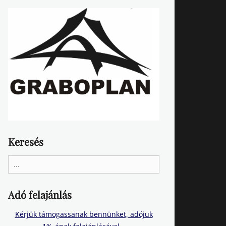
Keresés
Search
for:
Adó felajánlás
Kérjük támogassanak bennünket, adójuk