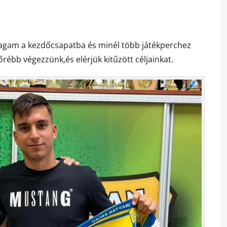
gam a kezdőcsapatba és minél több játékperchez
rébb végezzünk,és elérjük kitűzött céljainkat.