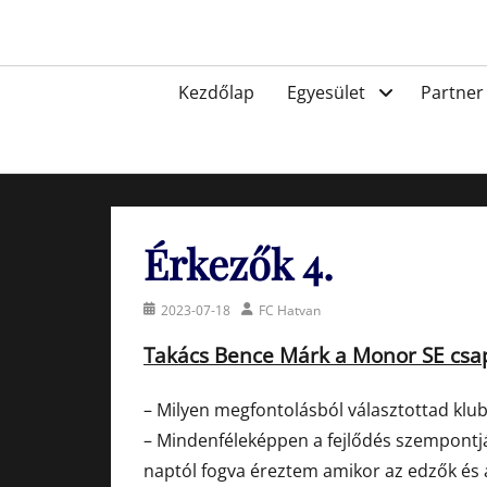
Skip
to
Egyesület a hatvani labdarúgásért, sportért!
content
Primary
Kezdőlap
Egyesület
Partner
menu
Érkezők 4.
Posted
Author
2023-07-18
FC Hatvan
on
Takács Bence Márk a Monor SE csap
– Milyen megfontolásból választottad klu
– Mindenféleképpen a fejlődés szempontjá
naptól fogva éreztem amikor az edzők és 