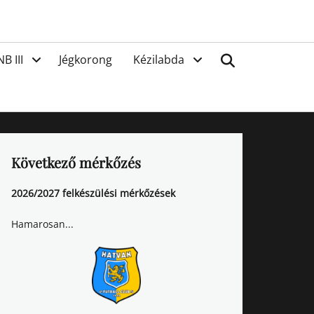
van
Search
NB III
Jégkorong
Kézilabda
Következő mérkőzés
2026/2027 felkészülési mérkőzések
Hamarosan...