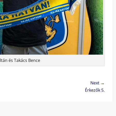
oltán és Takács Bence
Next →
Next
Érkezők 5.
post: