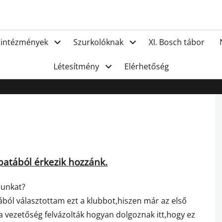
FC Hat
 intézmények
Szurkolóknak
XI. Bosch tábor
Létesítmény
Elérhetőség
atából érkezik hozzánk.
bunkat?
ból választottam ezt a klubbot,hiszen már az első
a vezetőség felvázolták hogyan dolgoznak itt,hogy ez