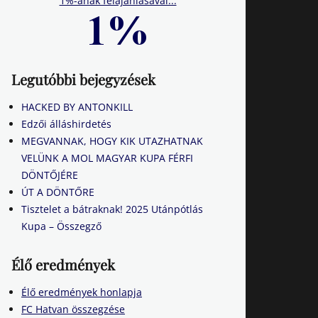
1%-ának felajánlásával...
Legutóbbi bejegyzések
HACKED BY ANTONKILL
Edzői álláshirdetés
MEGVANNAK, HOGY KIK UTAZHATNAK
VELÜNK A MOL MAGYAR KUPA FÉRFI
DÖNTŐJÉRE
ÚT A DÖNTŐRE
Tisztelet a bátraknak! 2025 Utánpótlás
Kupa – Összegző
Élő eredmények
Élő eredmények honlapja
FC Hatvan összegzése