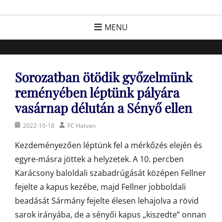
Skip
FC Hatvan
Egyesület a hatvani labdarúgásért, sportért!
to
MENU
content
Sorozatban ötödik győzelmünk
reményében léptünk pályára
vasárnap délután a Sényő ellen
Posted
Author
2022-10-18
FC Hatvan
on
Kezdeményezően léptünk fel a mérkőzés elején és
egyre-másra jöttek a helyzetek. A 10. percben
Karácsony baloldali szabadrúgását középen Fellner
fejelte a kapus kezébe, majd Fellner jobboldali
beadását Sármány fejelte élesen lehajolva a rövid
sarok irányába, de a sényői kapus „kiszedte” onnan