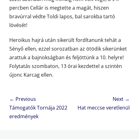
percben Cellár is megtette a magát, hiszen
bravúrral védte Toldi lapos, bal sarokba tartó
lövését!
Heroikus hajrá után sikerült fordítanunk tehát a
Sényő ellen, ezzel sorozatban az ötödik sikerünket
arattuk a bajnokságban és feljöttünk a 10. helyre!
Folytatás szombaton, 13 órai kezdettel a szintén
újonc Karcag ellen.
Bejegyzés
← Previous
Next →
navigáció
Previous
Next
Támogatók Tornája 2022
Hat meccse veretlenül
post:
post:
eredmények