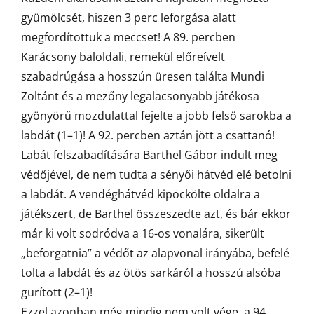
gyümölcsét, hiszen 3 perc leforgása alatt
megfordítottuk a meccset! A 89. percben
Karácsony baloldali, remekül előreívelt
szabadrúgása a hosszún üresen találta Mundi
Zoltánt és a mezőny legalacsonyabb játékosa
gyönyörű mozdulattal fejelte a jobb felső sarokba a
labdát (1–1)! A 92. percben aztán jött a csattanó!
Labát felszabadítására Barthel Gábor indult meg
védőjével, de nem tudta a sényői hátvéd elé betolni
a labdát. A vendéghátvéd kipöckölte oldalra a
játékszert, de Barthel összeszedte azt, és bár ekkor
már ki volt sodródva a 16-os vonalára, sikerült
„beforgatnia” a védőt az alapvonal irányába, befelé
tolta a labdát és az ötös sarkáról a hosszú alsóba
gurított (2–1)!
Ezzel azonban még mindig nem volt vége, a 94.