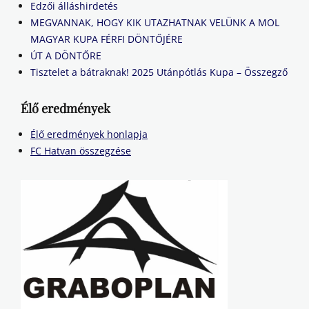
Edzői álláshirdetés
MEGVANNAK, HOGY KIK UTAZHATNAK VELÜNK A MOL
MAGYAR KUPA FÉRFI DÖNTŐJÉRE
ÚT A DÖNTŐRE
Tisztelet a bátraknak! 2025 Utánpótlás Kupa – Összegző
Élő eredmények
Élő eredmények honlapja
FC Hatvan összegzése