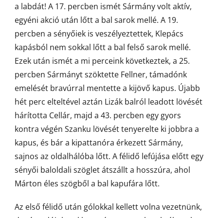
a labdát! A 17. percben ismét Sármány volt aktív,
egyéni akció után lőtt a bal sarok mellé. A 19.
percben a sényőiek is veszélyeztettek, Klepács
kapásból nem sokkal lőtt a bal felső sarok mellé.
Ezek után ismét a mi perceink következtek, a 25.
percben Sármányt szöktette Fellner, támadónk
emelését bravúrral mentette a kijövő kapus. Újabb
hét perc elteltével aztán Lizák balról leadott lövését
hárította Cellár, majd a 43. percben egy gyors
kontra végén Szanku lövését tenyerelte ki jobbra a
kapus, és bár a kipattanóra érkezett Sármány,
sajnos az oldalhálóba lőtt. A félidő lefújása előtt egy
sényői baloldali szöglet átszállt a hosszúra, ahol
Márton éles szögből a bal kapufára lőtt.
Az első félidő után gólokkal kellett volna vezetnünk,