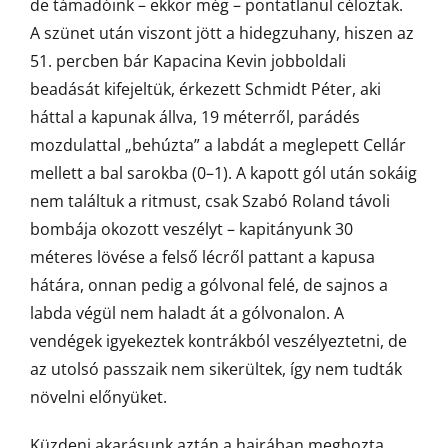
de támadóink – ekkor még – pontatlanul céloztak.
A szünet után viszont jött a hidegzuhany, hiszen az
51. percben bár Kapacina Kevin jobboldali
beadását kifejeltük, érkezett Schmidt Péter, aki
háttal a kapunak állva, 19 méterről, parádés
mozdulattal „behúzta” a labdát a meglepett Cellár
mellett a bal sarokba (0–1). A kapott gól után sokáig
nem találtuk a ritmust, csak Szabó Roland távoli
bombája okozott veszélyt – kapitányunk 30
méteres lövése a felső lécről pattant a kapusa
hátára, onnan pedig a gólvonal felé, de sajnos a
labda végül nem haladt át a gólvonalon. A
vendégek igyekeztek kontrákból veszélyeztetni, de
az utolsó passzaik nem sikerültek, így nem tudták
növelni előnyüket.
Küzdeni akarásunk aztán a hajrában meghozta