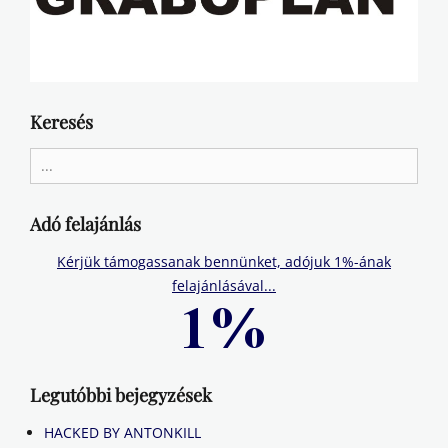
Keresés
Search
for:
Adó felajánlás
Kérjük támogassanak bennünket, adójuk 1%-ának
felajánlásával...
Legutóbbi bejegyzések
HACKED BY ANTONKILL