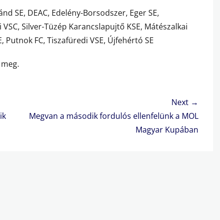
gánd SE, DEAC, Edelény-Borsodszer, Eger SE,
 VSC, Silver-Tüzép Karancslapujtő KSE, Mátészalkai
 Putnok FC, Tiszafüredi VSE, Újfehértó SE
k meg.
Next →
Next
ik
Megvan a második fordulós ellenfelünk a MOL
post:
Magyar Kupában