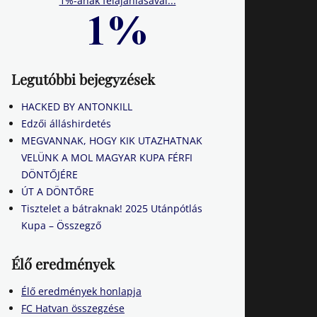
1%-ának felajánlásával...
Legutóbbi bejegyzések
HACKED BY ANTONKILL
Edzői álláshirdetés
MEGVANNAK, HOGY KIK UTAZHATNAK
VELÜNK A MOL MAGYAR KUPA FÉRFI
DÖNTŐJÉRE
ÚT A DÖNTŐRE
Tisztelet a bátraknak! 2025 Utánpótlás
Kupa – Összegző
Élő eredmények
Élő eredmények honlapja
FC Hatvan összegzése