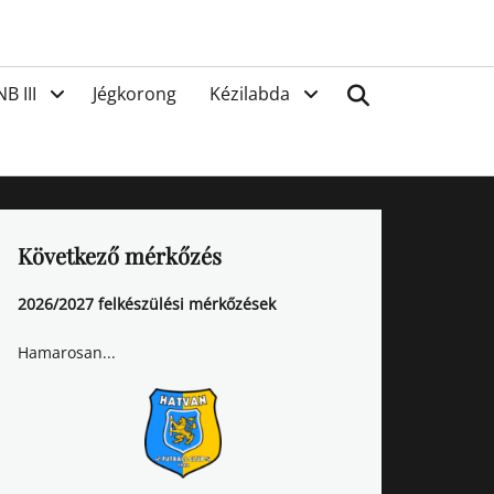
van
Search
NB III
Jégkorong
Kézilabda
Következő mérkőzés
2026/2027 felkészülési mérkőzések
Hamarosan...