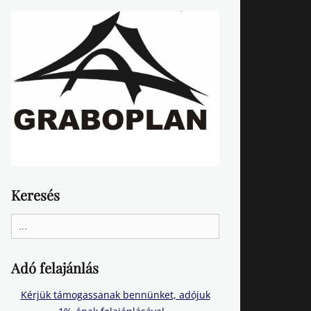
Keresés
Search
for:
Adó felajánlás
Kérjük támogassanak bennünket, adójuk