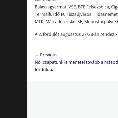
Balassagyarmati VSE, BTE Felsőzsolca, Ci
Termálfürdő FC Tiszaújváros, Hidasnémeti
MTK, Mátraderecskei SE, Monostorpályi SE,
A 2. fordulót augusztus 27/28-án rendezi
Bejegyzés
← Previous
navigáció
Previous
Női csapatunk is menetel tovább a másod
post:
fordulóba