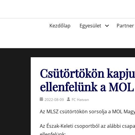
Skip
to
Egyesület a hatvani labdarúgásért, sportért!
content
Primary
Kezdőlap
Egyesület
Partner
menu
Csütörtökön kapju
ellenfelünk a MO
Posted
Author
2022-08-09
FC Hatvan
on
Az MLSZ csütörtökön sorsolja a MOL Magy
Az Észak-Keleti csoportból az alábbi csap
ellenfelünk: