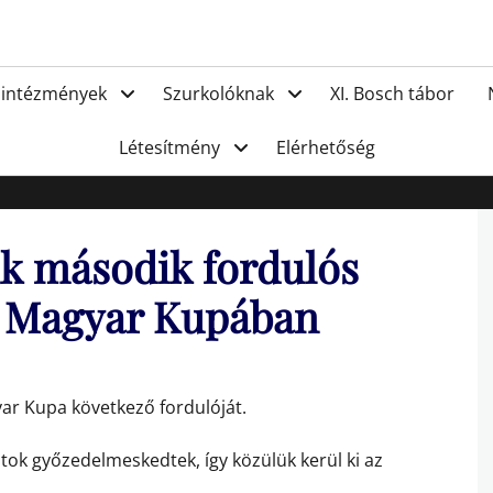
FC Hat
 intézmények
Szurkolóknak
XI. Bosch tábor
Létesítmény
Elérhetőség
k második fordulós
L Magyar Kupában
ar Kupa következő fordulóját.
atok győzedelmeskedtek, így közülük kerül ki az