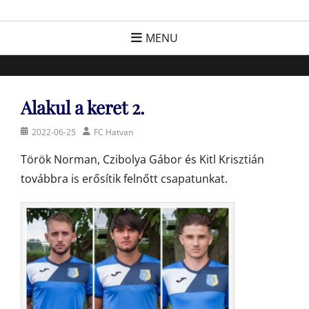
Skip
FC Hatvan
Egyesület a hatvani labdarúgásért, sportért!
to
MENU
content
Alakul a keret 2.
Posted
Author
2022-06-25
FC Hatvan
on
Török Norman, Czibolya Gábor és Kitl Krisztián
továbbra is erősítik felnőtt csapatunkat.