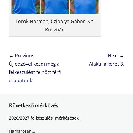
Török Norman, Czibolya Gábor, Kitl
Krisztián
Bejegyzés
← Previous
Next →
navigáció
Previous
Next
Új edzővel kezdi meg a
Alakul a keret 3.
post:
post:
felkészülést felnőtt férfi
csapatunk
Következő mérkőzés
2026/2027 felkészülési mérkőzések
Hamarosan...