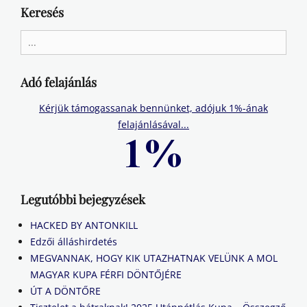
Keresés
Search
for:
Adó felajánlás
Kérjük támogassanak bennünket, adójuk 1%-ának
felajánlásával...
Legutóbbi bejegyzések
HACKED BY ANTONKILL
Edzői álláshirdetés
MEGVANNAK, HOGY KIK UTAZHATNAK VELÜNK A MOL
MAGYAR KUPA FÉRFI DÖNTŐJÉRE
ÚT A DÖNTŐRE