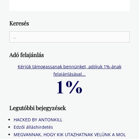
Keresés
Search
for:
Adó felajánlás
Kérjük támogassanak bennünket, adójuk 1%-ának
felajánlásával...
Legutóbbi bejegyzések
HACKED BY ANTONKILL
Edzői álláshirdetés
MEGVANNAK, HOGY KIK UTAZHATNAK VELÜNK A MOL