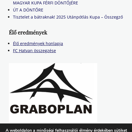
MAGYAR KUPA FÉRFI DÖNTŐJÉRE
ÚT A DÖNTŐRE
Tisztelet a bátraknak! 2025 Utánpótlás Kupa – Összegző
Élő eredmények
Élő eredmények honlapja
FC Hatvan összegzése
A weboldalon a minőségi felhasználói élmény érdekében sütiket