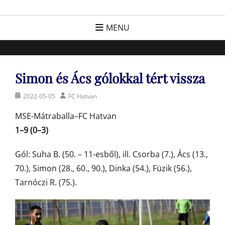
Skip
FC Hatvan
Egyesület a hatvani labdarúgásért, sportért!
to
MENU
content
Simon és Ács gólokkal tért vissza
Posted
Author
2022-05-05
FC Hatvan
on
MSE-Mátraballa–FC Hatvan
1–9 (0–3)
Gól: Suha B. (50. – 11-esből), ill. Csorba (7.), Ács (13.,
70.), Simon (28., 60., 90.), Dinka (54.), Füzik (56.),
Tarnóczi R. (75.).