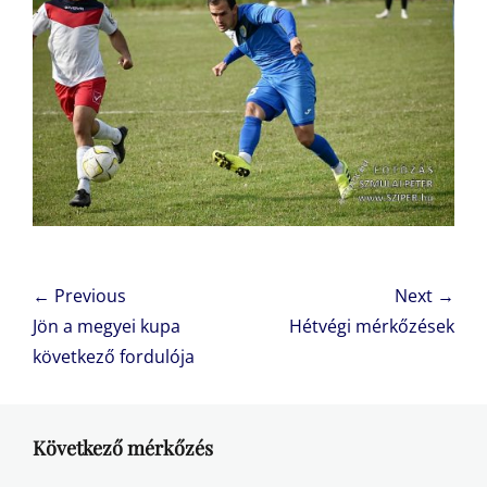
Bejegyzés
← Previous
Next →
navigáció
Previous
Next
Jön a megyei kupa
Hétvégi mérkőzések
post:
post:
következő fordulója
Következő mérkőzés