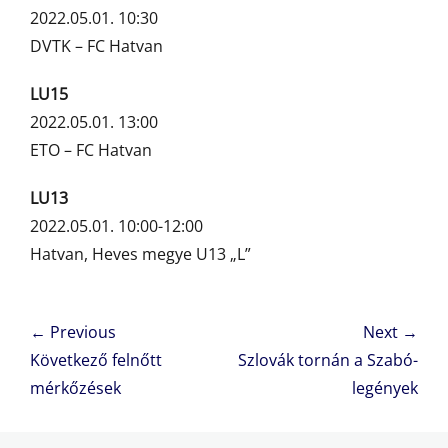
2022.05.01. 10:30
DVTK – FC Hatvan
LU15
2022.05.01. 13:00
ETO – FC Hatvan
LU13
2022.05.01. 10:00-12:00
Hatvan, Heves megye U13 „L”
Bejegyzés
← Previous
Next →
navigáció
Previous
Next
Következő felnőtt
Szlovák tornán a Szabó-
post:
post:
mérkőzések
legények