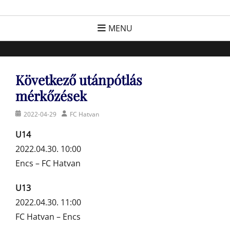
Skip
FC Hatvan
Egyesület a hatvani labdarúgásért, sportért!
to
MENU
content
Következő utánpótlás
mérkőzések
Posted
Author
2022-04-29
FC Hatvan
on
U14
2022.04.30. 10:00
Encs – FC Hatvan
U13
2022.04.30. 11:00
FC Hatvan – Encs