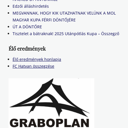
Edzői álláshirdetés
MEGVANNAK, HOGY KIK UTAZHATNAK VELÜNK A MOL
MAGYAR KUPA FÉRFI DÖNTŐJÉRE
ÚT A DÖNTŐRE
Tisztelet a bátraknak! 2025 Utánpótlás Kupa – Összegző
Élő eredmények
Élő eredmények honlapja
FC Hatvan összegzése