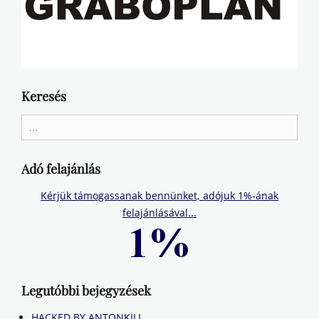
Keresés
Search
for:
Adó felajánlás
Kérjük támogassanak bennünket, adójuk 1%-ának
felajánlásával...
Legutóbbi bejegyzések
HACKED BY ANTONKILL