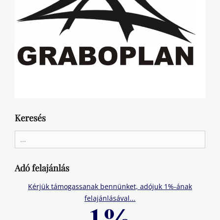
Keresés
Search
for:
Adó felajánlás
Kérjük támogassanak bennünket, adójuk 1%-ának
felajánlásával...