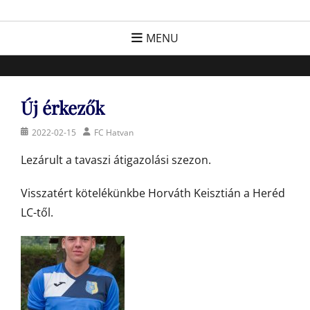
Skip
FC Hatvan
Egyesület a hatvani labdarúgásért, sportért!
to
MENU
content
Új érkezők
Posted
Author
2022-02-15
FC Hatvan
on
Lezárult a tavaszi átigazolási szezon.
Visszatért kötelékünkbe Horváth Keisztián a Heréd
LC-től.