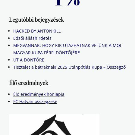
Legutóbbi bejegyzések
HACKED BY ANTONKILL
Edzői álláshirdetés
MEGVANNAK, HOGY KIK UTAZHATNAK VELÜNK A MOL
MAGYAR KUPA FÉRFI DÖNTŐJÉRE
ÚT A DÖNTŐRE
Tisztelet a bátraknak! 2025 Utánpótlás Kupa – Összegző
Élő eredmények
Élő eredmények honlapja
FC Hatvan összegzése