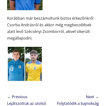
Korábban már beszámoltunk biztos érkezőnkről
Csorba Andrásról és akkor még megbeszélések
alatt levő Szécsényi Zsomborról, akivel sikerült
megállapodni.
Bejegyzés
← Previous
Next →
navigáció
Previous
Next
Lejátszottuk az utolsó
Folytatódik a bajnokság