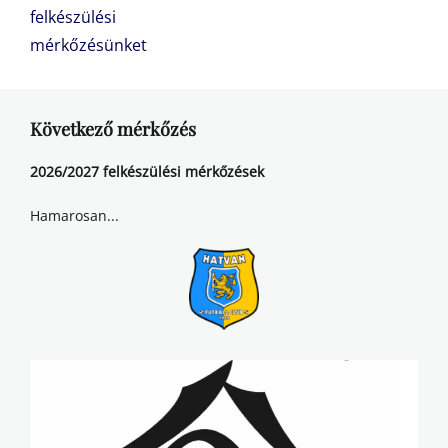
post:
post:
felkészülési
mérkőzésünket
Következő mérkőzés
2026/2027 felkészülési mérkőzések
Hamarosan...