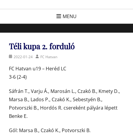
Skip
FC Hatvan
Egyesület a hatvani labdarúgásért, sportért!
to
MENU
content
Téli kupa 2. forduló
Posted
Author
2022-01-24
FC Hatvan
on
FC Hatvan u19 – Heréd LC
3-6 (2-4)
Sáfrán T., Varju Á., Marosán L., Czakó B., Kmety D.,
Marsa B., Lados P., Czakó K., Sebestyén B.,
Potvorszki B., Hordós R. csereként pályára lépett
Benke E.
Gól: Marsa B., Czakó K., Potvorszki B.