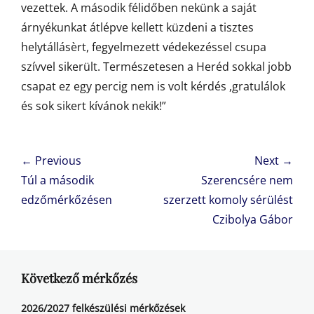
vezettek. A második félidőben nekünk a saját
árnyékunkat átlépve kellett küzdeni a tisztes
helytállásèrt, fegyelmezett védekezéssel csupa
szívvel sikerült. Természetesen a Heréd sokkal jobb
csapat ez egy percig nem is volt kérdés ,gratulálok
és sok sikert kívánok nekik!”
Bejegyzés
← Previous
Next →
navigáció
Previous
Next
Túl a második
Szerencsére nem
post:
post:
edzőmérkőzésen
szerzett komoly sérülést
Czibolya Gábor
Következő mérkőzés
2026/2027 felkészülési mérkőzések