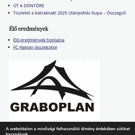
ÚT A DÖNTŐRE
Tisztelet a bátraknak! 2025 Utánpótlás Kupa – Összegző
Élő eredmények
Élő eredmények honlapja
FC Hatvan összegzése
A weboldalon a minőségi felhasználói élmény érdekében sütiket
használunk.