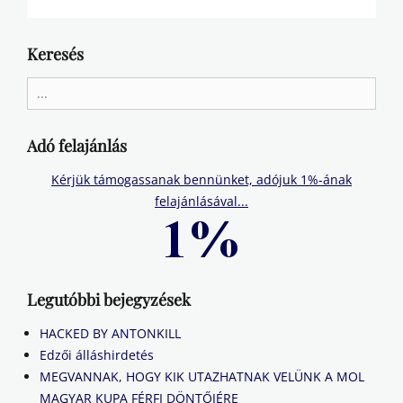
Keresés
Search
for:
Adó felajánlás
Kérjük támogassanak bennünket, adójuk 1%-ának
felajánlásával...
Legutóbbi bejegyzések
HACKED BY ANTONKILL
Edzői álláshirdetés
MEGVANNAK, HOGY KIK UTAZHATNAK VELÜNK A MOL
MAGYAR KUPA FÉRFI DÖNTŐJÉRE