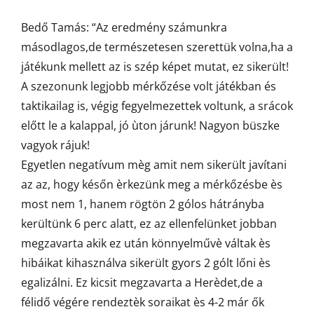
Bedő Tamás: “Az eredmény számunkra
másodlagos,de természetesen szerettük volna,ha a
játékunk mellett az is szép képet mutat, ez sikerült!
A szezonunk legjobb mérkőzése volt játékban és
taktikailag is, végig fegyelmezettek voltunk, a srácok
előtt le a kalappal, jó ùton járunk! Nagyon büszke
vagyok rájuk!
Egyetlen negatívum mèg amit nem sikerült javítani
az az, hogy későn èrkezünk meg a mérkőzésbe ès
most nem 1, hanem rögtön 2 gólos hátrányba
kerültünk 6 perc alatt, ez az ellenfelünket jobban
megzavarta akik ez után könnyelművè váltak ès
hibáikat kihasználva sikerült gyors 2 gólt lőni ès
egalizálni. Ez kicsit megzavarta a Herèdet,de a
félidő végére rendeztèk soraikat ès 4-2 már ők