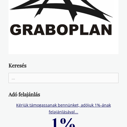
Keresés
Search
for:
Adó felajánlás
Kérjük támogassanak bennünket, adójuk 1%-ának
felajánlásával...