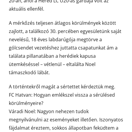
20-án, ahol a Heréd LC U20-as gárdája volt az
aktuális ellenfél.
A mérkőzés teljesen átlagos körülmények között
zajlott, a találkozó 30. percében egyesületünk saját
nevelésű, 18 éves labdarúgója megtörve a
gólcsendet vezetéshez juttatta csapatunkat ám a
találata pillanatában a herédiek kapusa
ütemkéséssel – vétlenül – eltalálta Noel
támaszkodó lábát.
A történtekről magát a sértettet kérdeztük meg.
FC Hatvan: Hogyan emlékszel vissza a sérülésed
körülményeire?
Váradi Noel: Nagyon nehezen tudok
megnyilvánulni az eseményeket illetően. Iszonyatos
fájdalmat éreztem, sokkos állapotban feküdtem a