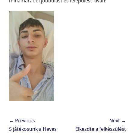
mihamarabbi jobbulást és felépülést kíván!
Bejegyzés
← Previous
Next →
navigáció
Previous
Next
5 játékosunk a Heves
Elkezdte a felkészülést