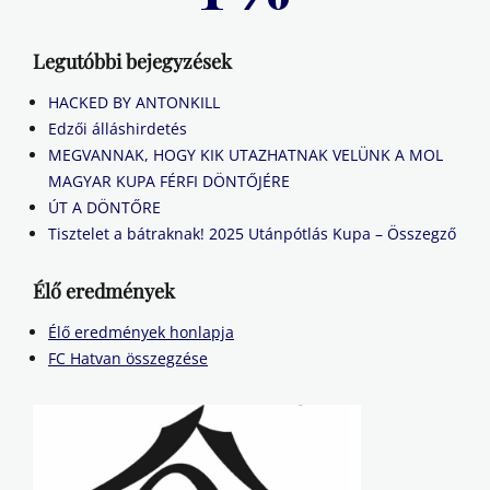
Legutóbbi bejegyzések
HACKED BY ANTONKILL
Edzői álláshirdetés
MEGVANNAK, HOGY KIK UTAZHATNAK VELÜNK A MOL
MAGYAR KUPA FÉRFI DÖNTŐJÉRE
ÚT A DÖNTŐRE
Tisztelet a bátraknak! 2025 Utánpótlás Kupa – Összegző
Élő eredmények
Élő eredmények honlapja
FC Hatvan összegzése