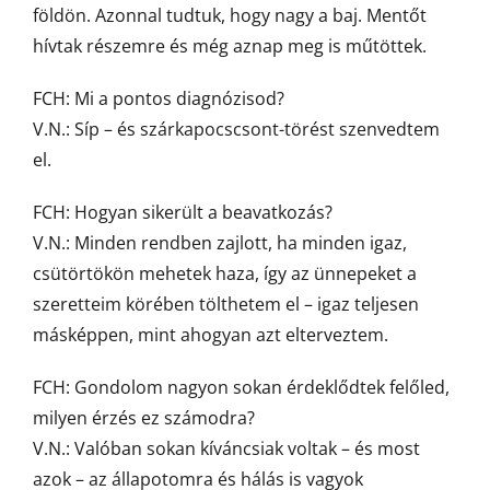
földön. Azonnal tudtuk, hogy nagy a baj. Mentőt
hívtak részemre és még aznap meg is műtöttek.
FCH: Mi a pontos diagnózisod?
V.N.: Síp – és szárkapocscsont-törést szenvedtem
el.
FCH: Hogyan sikerült a beavatkozás?
V.N.: Minden rendben zajlott, ha minden igaz,
csütörtökön mehetek haza, így az ünnepeket a
szeretteim körében tölthetem el – igaz teljesen
másképpen, mint ahogyan azt elterveztem.
FCH: Gondolom nagyon sokan érdeklődtek felőled,
milyen érzés ez számodra?
V.N.: Valóban sokan kíváncsiak voltak – és most
azok – az állapotomra és hálás is vagyok