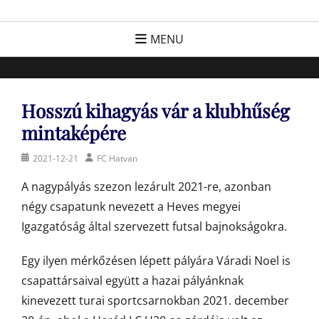
Skip
FC Hatvan
Egyesület a hatvani labdarúgásért, sportért!
to
MENU
content
Hosszú kihagyás vár a klubhűség
mintaképére
Posted
Author
2021-12-21
FC Hatvan
on
A nagypályás szezon lezárult 2021-re, azonban
négy csapatunk nevezett a Heves megyei
Igazgatóság által szervezett futsal bajnokságokra.
Egy ilyen mérkőzésen lépett pályára Váradi Noel is
csapattársaival együtt a hazai pályánknak
kinevezett turai sportcsarnokban 2021. december