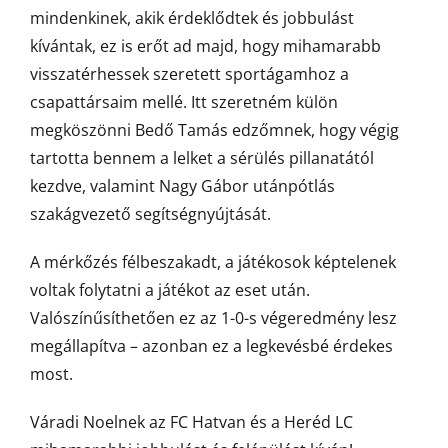
mindenkinek, akik érdeklődtek és jobbulást
kívántak, ez is erőt ad majd, hogy mihamarabb
visszatérhessek szeretett sportágamhoz a
csapattársaim mellé. Itt szeretném külön
megköszönni Bedő Tamás edzőmnek, hogy végig
tartotta bennem a lelket a sérülés pillanatától
kezdve, valamint Nagy Gábor utánpótlás
szakágvezető segítségnyújtását.
A mérkőzés félbeszakadt, a játékosok képtelenek
voltak folytatni a játékot az eset után.
Valószínűsíthetően ez az 1-0-s végeredmény lesz
megállapítva – azonban ez a legkevésbé érdekes
most.
Váradi Noelnek az FC Hatvan és a Heréd LC