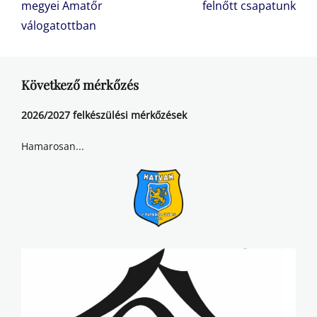
post:
post:
megyei Amatőr
felnőtt csapatunk
válogatottban
Következő mérkőzés
2026/2027 felkészülési mérkőzések
Hamarosan...