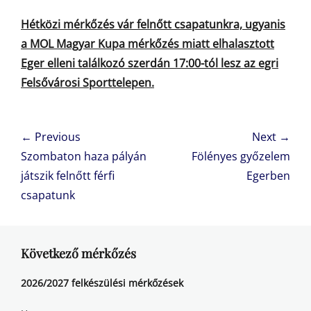
Hétközi mérkőzés vár felnőtt csapatunkra, ugyanis
a MOL Magyar Kupa mérkőzés miatt elhalasztott
Eger elleni találkozó szerdán 17:00-tól lesz az egri
Felsővárosi Sporttelepen.
Bejegyzés
← Previous
Next →
navigáció
Previous
Next
Szombaton haza pályán
Fölényes győzelem
post:
post:
játszik felnőtt férfi
Egerben
csapatunk
Következő mérkőzés
2026/2027 felkészülési mérkőzések