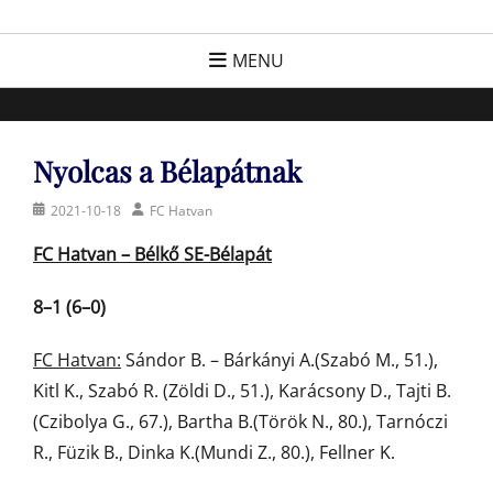
Skip
FC Hatvan
Egyesület a hatvani labdarúgásért, sportért!
to
MENU
content
Nyolcas a Bélapátnak
Posted
Author
2021-10-18
FC Hatvan
on
FC Hatvan – Bélkő SE-Bélapát
8–1 (6–0)
FC Hatvan:
Sándor B. – Bárkányi A.(Szabó M., 51.),
Kitl K., Szabó R. (Zöldi D., 51.), Karácsony D., Tajti B.
(Czibolya G., 67.), Bartha B.(Török N., 80.), Tarnóczi
R., Füzik B., Dinka K.(Mundi Z., 80.), Fellner K.