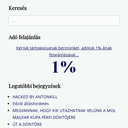
Keresés
Search
for:
Adó felajánlás
Kérjük támogassanak bennünket, adójuk 1%-ának
felajánlásával...
Legutóbbi bejegyzések
HACKED BY ANTONKILL
Edzői álláshirdetés
MEGVANNAK, HOGY KIK UTAZHATNAK VELÜNK A MOL
MAGYAR KUPA FÉRFI DÖNTŐJÉRE
ÚT A DÖNTŐRE