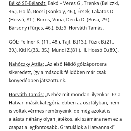
Bélkő SE-Bélapát:
Bakó – Veres G., Trenka (Beliczki,
46.), Holló, Bocsi (Konkoly, 46.), Érsek, Lakatos D.
(Hossó, 81.), Boros, Vona, Derda D. (Busa, 79.),
Bársony (Fürjes, 46.). Edző: Horváth Tamás.
GÓL:
Fellner K. (11., 48.), Tajti B.(13.), Füzik B.(21.,
39.), Kitl K.(33., 35.), Mundi Z.(81.), ill. Hossó D.(89.).
Nahóczky Attila:
„Az első félidő gólzáporosra
sikeredett, így a második félidőben már csak
könyedébben játszottunk.
Horváth Tamás:
„Nehéz mit mondani ilyenkor. Ez a
Hatvan másik kategória ebben az osztályban, nem
is voltak vérmes reményeink, de még azokat is
aláásta néhány olyan játékos, aki számára nem ez a
csapat a legfontosabb. Gratulálok a Hatvannak!”