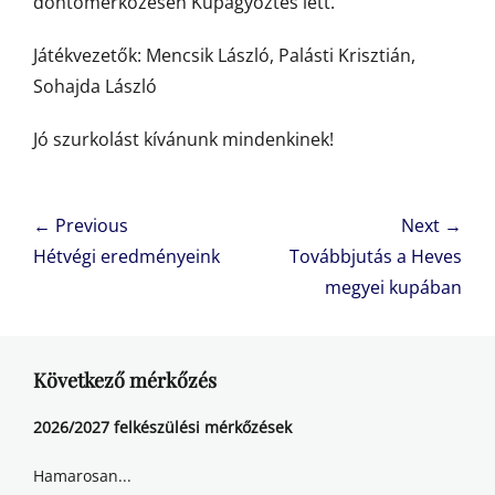
döntőmérkőzésen Kupagyőztes lett.
Játékvezetők: Mencsik László, Palásti Krisztián,
Sohajda László
Jó szurkolást kívánunk mindenkinek!
Bejegyzés
← Previous
Next →
navigáció
Previous
Next
Hétvégi eredményeink
Továbbjutás a Heves
post:
post:
megyei kupában
Következő mérkőzés
2026/2027 felkészülési mérkőzések
Hamarosan...