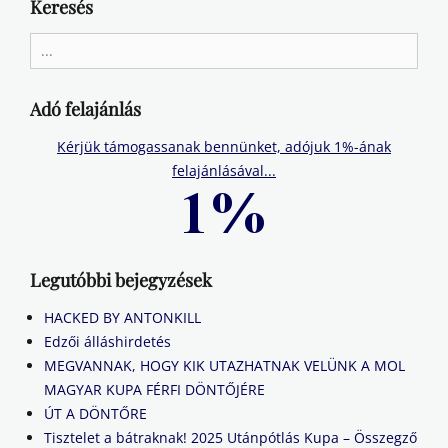
Keresés
Search
for:
Adó felajánlás
Kérjük támogassanak bennünket, adójuk 1%-ának
felajánlásával...
Legutóbbi bejegyzések
HACKED BY ANTONKILL
Edzői álláshirdetés
MEGVANNAK, HOGY KIK UTAZHATNAK VELÜNK A MOL
MAGYAR KUPA FÉRFI DÖNTŐJÉRE
ÚT A DÖNTŐRE
Tisztelet a bátraknak! 2025 Utánpótlás Kupa – Összegző