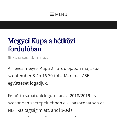
Skip
FC Hatvan
Egyesület a hatvani labdarúgásért, sportért!
to
MENU
content
Megyei Kupa a hétközi
fordulóban
Posted
Author
2021-09-08
FC Hatvan
on
A Heves megyei Kupa 2. fordulójában ma, azaz
szeptember 8-án 16:30-tól a Marshall-ASE
együttesét fogadjuk.
Felnőtt csapatunk legutoljára a 2018/2019-es
szezonban szerepelt ebben a kupasorozatban az
NB III-as tagság miatt, ahol 9-0-ás