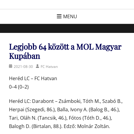
Skip
FC Hatvan
Egyesület a hatvani labdarúgásért, sportért!
to
MENU
content
Legjobb 64 között a MOL Magyar
Kupában
Posted
Author
2021-08-30
FC Hatvan
on
Heréd LC – FC Hatvan
0–4 (0–2)
Heréd LC: Darabont – Zsámboki, Tóth M., Szabó B.,
Herpai (Szegedi, 86.), Balla, Ivony A. (Balog B., 46.),
Tari, Oláh N. (Tancsik, 46.), Fótos (Tóth D., 46.),
Balogh D. (Birtalan, 88.). Edző: Molnár Zoltán.