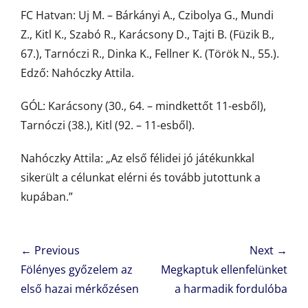
FC Hatvan: Uj M. – Bárkányi A., Czibolya G., Mundi
Z., Kitl K., Szabó R., Karácsony D., Tajti B. (Füzik B.,
67.), Tarnóczi R., Dinka K., Fellner K. (Török N., 55.).
Edző: Nahóczky Attila.
GÓL: Karácsony (30., 64. – mindkettőt 11-esből),
Tarnóczi (38.), Kitl (92. – 11-esből).
Nahóczky Attila: „Az első félidei jó játékunkkal
sikerült a célunkat elérni és tovább jutottunk a
kupában.”
Bejegyzés
← Previous
Next →
navigáció
Previous
Next
Fölényes győzelem az
Megkaptuk ellenfelünket
post:
post:
első hazai mérkőzésen
a harmadik fordulóba