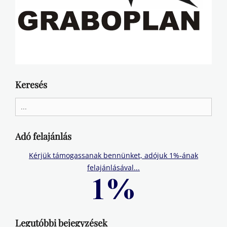
Keresés
Search
for:
Adó felajánlás
Kérjük támogassanak bennünket, adójuk 1%-ának
felajánlásával...
Legutóbbi bejegyzések