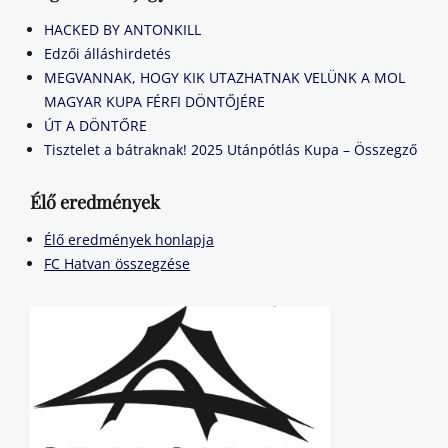
HACKED BY ANTONKILL
Edzői álláshirdetés
MEGVANNAK, HOGY KIK UTAZHATNAK VELÜNK A MOL
MAGYAR KUPA FÉRFI DÖNTŐJÉRE
ÚT A DÖNTŐRE
Tisztelet a bátraknak! 2025 Utánpótlás Kupa – Összegző
Élő eredmények
Élő eredmények honlapja
FC Hatvan összegzése