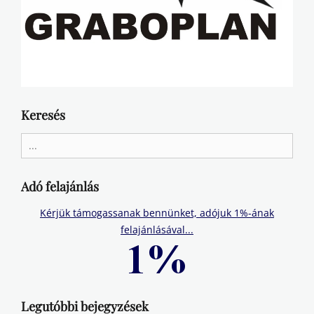
Keresés
Search
for:
Adó felajánlás
Kérjük támogassanak bennünket, adójuk 1%-ának
felajánlásával...
Legutóbbi bejegyzések