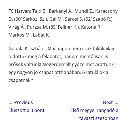
FC Hatvan: Tajti B., Bárkányi A., Mundi Z., Karácsony
D. (90′ Sárközi Sz.), Gál M., Sárosi S. (92′ Szabó R.),
Virág Á., Purzsa M. (85′ Fellner K.), Katona R.,
Markos M., Labát K.
Gabala Krisztián: „Mai napon nem csak taktikailag
oldottuk meg a feladatot, hanem mentálisan is
erősek voltunk! Megérdemelt győzelmet arattunk
egy nagyon jo csapat otthonában. Gratulálok a
csapatnak.”
Bejegyzés
← Previous
Next →
navigáció
Previous
Next
Elúszott a 3 pont
Első megyei rangadó a
post:
post:
tavaszi szezonban