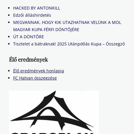
HACKED BY ANTONKILL
Edzői álláshirdetés
MEGVANNAK, HOGY KIK UTAZHATNAK VELÜNK A MOL
MAGYAR KUPA FÉRFI DÖNTŐJÉRE
ÚT A DÖNTŐRE
Tisztelet a bátraknak! 2025 Utánpótlás Kupa – Összegző
Élő eredmények
Élő eredmények honlapja
FC Hatvan összegzése