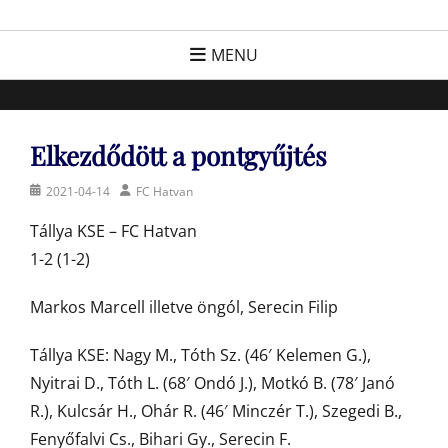
Skip
FC Hatvan
Egyesület a hatvani labdarúgásért, sportért!
to
MENU
content
Elkezdődött a pontgyűjtés
Posted
Author
2021-04-14
FC Hatvan
on
Tállya KSE – FC Hatvan
1-2 (1-2)
Markos Marcell illetve öngól, Serecin Filip
Tállya KSE: Nagy M., Tóth Sz. (46′ Kelemen G.),
Nyitrai D., Tóth L. (68′ Ondó J.), Motkó B. (78′ Janó
R.), Kulcsár H., Ohár R. (46′ Minczér T.), Szegedi B.,
Fenyőfalvi Cs., Bihari Gy., Serecin F.