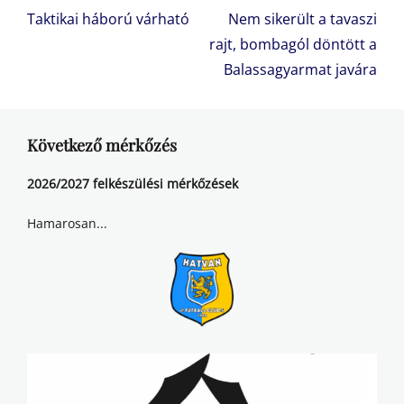
navigáció
Previous
Next
Taktikai háború várható
Nem sikerült a tavaszi
post:
post:
rajt, bombagól döntött a
Balassagyarmat javára
Következő mérkőzés
2026/2027 felkészülési mérkőzések
Hamarosan...