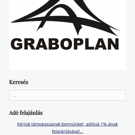
Keresés
Search
for:
Adó felajánlás
Kérjük támogassanak bennünket, adójuk 1%-ának
felajánlásával...