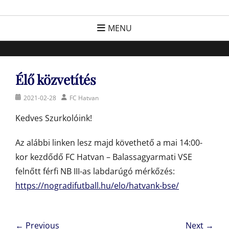
Skip
FC Hatvan
Egyesület a hatvani labdarúgásért, sportért!
to
MENU
content
Élő közvetítés
Posted
Author
2021-02-28
FC Hatvan
on
Kedves Szurkolóink!
Az alábbi linken lesz majd követhető a mai 14:00-
kor kezdődő FC Hatvan – Balassagyarmati VSE
felnőtt férfi NB III-as labdarúgó mérkőzés:
https://nogradifutball.hu/elo/hatvank-bse/
Bejegyzés
← Previous
Next →