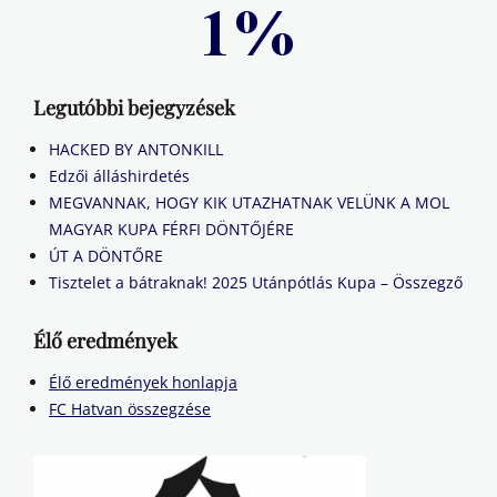
Legutóbbi bejegyzések
HACKED BY ANTONKILL
Edzői álláshirdetés
MEGVANNAK, HOGY KIK UTAZHATNAK VELÜNK A MOL
MAGYAR KUPA FÉRFI DÖNTŐJÉRE
ÚT A DÖNTŐRE
Tisztelet a bátraknak! 2025 Utánpótlás Kupa – Összegző
Élő eredmények
Élő eredmények honlapja
FC Hatvan összegzése