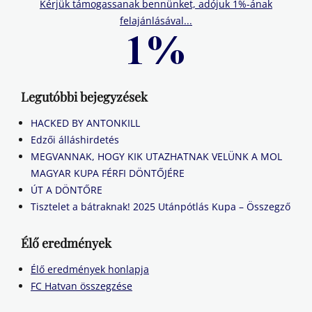
Kérjük támogassanak bennünket, adójuk 1%-ának
felajánlásával...
Legutóbbi bejegyzések
HACKED BY ANTONKILL
Edzői álláshirdetés
MEGVANNAK, HOGY KIK UTAZHATNAK VELÜNK A MOL
MAGYAR KUPA FÉRFI DÖNTŐJÉRE
ÚT A DÖNTŐRE
Tisztelet a bátraknak! 2025 Utánpótlás Kupa – Összegző
Élő eredmények
Élő eredmények honlapja
FC Hatvan összegzése