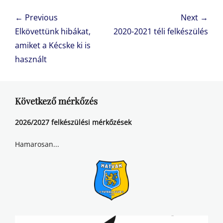
Bejegyzés
← Previous
Next →
navigáció
Previous
Next
Elkövettünk hibákat,
2020-2021 téli felkészülés
post:
post:
amiket a Kécske ki is
használt
Következő mérkőzés
2026/2027 felkészülési mérkőzések
Hamarosan...