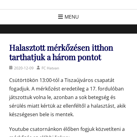
Skip
FC Hatvan
Egyesület a hatvani labdarúgásért, sportért!
to
MENU
content
Halasztott mérkőzésen itthon
tarthatjuk a három pontot
Posted
Author
2020-12-09
FC Hatvan
on
Csütörtökön 13:00-tól a Tiszaújváros csapatát
fogadjuk. A mérkőzést eredetileg a 17. fordulóban
játszottuk volna le, azonban a sok betegség és
sérülés miatt kértük az ellenféltől a halasztást, akik
készségesen bele is mentek.
Youtube csatornánkon élőben fogjuk közvetíteni a