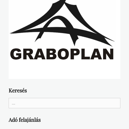
Keresés
Search
for:
Adó felajánlás