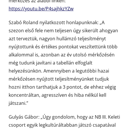
mérkőzés az alábbi linken:
https://youtu.be/P4sajhkzYZw
Szabó Roland nyilatkozott honlapunknak: „A
szezon első fele nem teljesen úgy sikerült ahogyan
azt terveztük, nagyon hullámzó teljesítményt
nyújtottunk és értékes pontokat veszítettünk több
alkalommal is, azonban az év utolsó mérkőzésén
még tudunk javítani a tabellán elfoglalt
helyezésünkön. Amennyiben a legutóbbi hazai
mérkőzésen nyújtott teljesítményünket tudjuk
hozni itthon tarthatjuk a 3 pontot, de ehhez végig
koncentráltan, agresszíven és hiba nélkül kell
játszani.”
Gulyás Gábor: „Úgy gondolom, hogy az NB III. Keleti
csoport egyik legkultúráltabban játszó csapatával