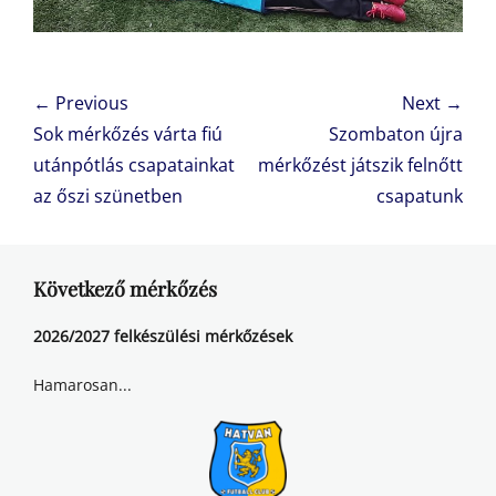
Bejegyzés
← Previous
Next →
navigáció
Previous
Next
Sok mérkőzés várta fiú
Szombaton újra
post:
post:
utánpótlás csapatainkat
mérkőzést játszik felnőtt
az őszi szünetben
csapatunk
Következő mérkőzés
2026/2027 felkészülési mérkőzések
Hamarosan...