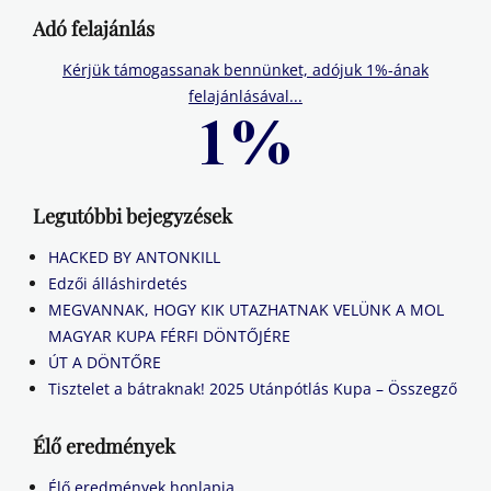
Adó felajánlás
Kérjük támogassanak bennünket, adójuk 1%-ának
felajánlásával...
Legutóbbi bejegyzések
HACKED BY ANTONKILL
Edzői álláshirdetés
MEGVANNAK, HOGY KIK UTAZHATNAK VELÜNK A MOL
MAGYAR KUPA FÉRFI DÖNTŐJÉRE
ÚT A DÖNTŐRE
Tisztelet a bátraknak! 2025 Utánpótlás Kupa – Összegző
Élő eredmények
Élő eredmények honlapja