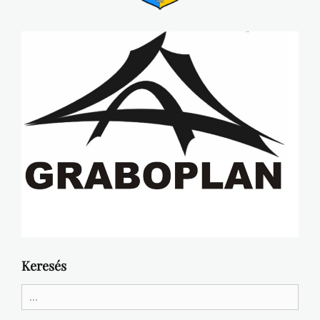
Keresés
Search
for: