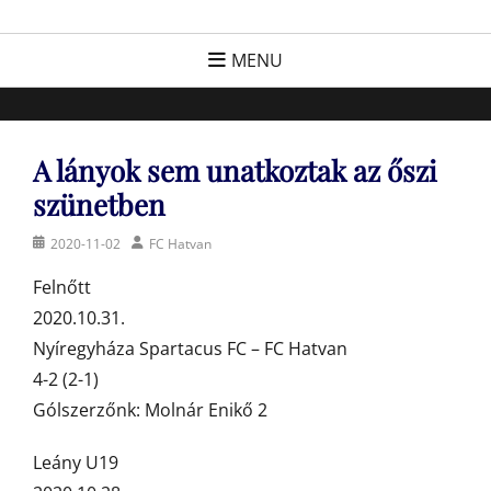
Skip
FC Hatvan
Egyesület a hatvani labdarúgásért, sportért!
to
MENU
content
A lányok sem unatkoztak az őszi
szünetben
Posted
Author
2020-11-02
FC Hatvan
on
Felnőtt
2020.10.31.
Nyíregyháza Spartacus FC – FC Hatvan
4-2 (2-1)
Gólszerzőnk: Molnár Enikő 2
Leány U19