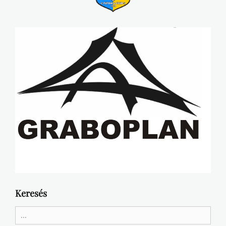
Keresés
Search
for: