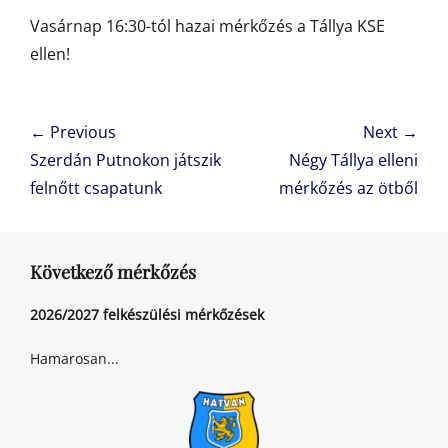
Vasárnap 16:30-tól hazai mérkőzés a Tállya KSE
ellen!
Bejegyzés
← Previous
Next →
navigáció
Previous
Next
Szerdán Putnokon játszik
Négy Tállya elleni
post:
post:
felnőtt csapatunk
mérkőzés az ötből
Következő mérkőzés
2026/2027 felkészülési mérkőzések
Hamarosan...