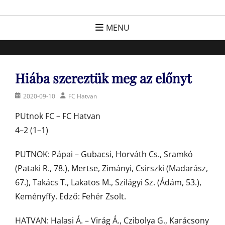
Skip
FC Hatvan
Egyesület a hatvani labdarúgásért, sportért!
to
MENU
content
Hiába szereztük meg az előnyt
Posted
Author
2020-09-10
FC Hatvan
on
PUtnok FC – FC Hatvan
4–2 (1–1)
PUTNOK: Pápai – Gubacsi, Horváth Cs., Sramkó
(Pataki R., 78.), Mertse, Zimányi, Csirszki (Madarász,
67.), Takács T., Lakatos M., Szilágyi Sz. (Ádám, 53.),
Keményffy. Edző: Fehér Zsolt.
HATVAN: Halasi Á. – Virág Á., Czibolya G., Karácsony