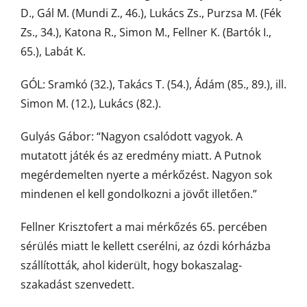
D., Gál M. (Mundi Z., 46.), Lukács Zs., Purzsa M. (Fék
Zs., 34.), Katona R., Simon M., Fellner K. (Bartók I.,
65.), Labát K.
GÓL: Sramkó (32.), Takács T. (54.), Ádám (85., 89.), ill.
Simon M. (12.), Lukács (82.).
Gulyás Gábor: “Nagyon csalódott vagyok. A
mutatott játék és az eredmény miatt. A Putnok
megérdemelten nyerte a mérkőzést. Nagyon sok
mindenen el kell gondolkozni a jövőt illetően.”
Fellner Krisztofert a mai mérkőzés 65. percében
sérülés miatt le kellett cserélni, az ózdi kórházba
szállították, ahol kiderült, hogy bokaszalag-
szakadást szenvedett.