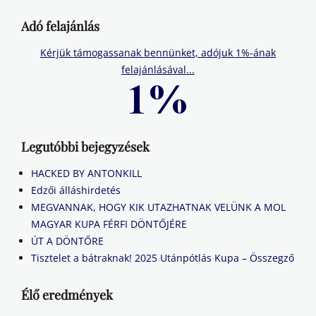
Adó felajánlás
Kérjük támogassanak bennünket, adójuk 1%-ának
felajánlásával...
Legutóbbi bejegyzések
HACKED BY ANTONKILL
Edzői álláshirdetés
MEGVANNAK, HOGY KIK UTAZHATNAK VELÜNK A MOL
MAGYAR KUPA FÉRFI DÖNTŐJÉRE
ÚT A DÖNTŐRE
Tisztelet a bátraknak! 2025 Utánpótlás Kupa – Összegző
Élő eredmények