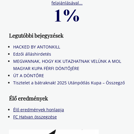
felajánlásával...
Legutóbbi bejegyzések
HACKED BY ANTONKILL
Edzői álláshirdetés
MEGVANNAK, HOGY KIK UTAZHATNAK VELÜNK A MOL
MAGYAR KUPA FÉRFI DÖNTŐJÉRE
ÚT A DÖNTŐRE
Tisztelet a bátraknak! 2025 Utánpótlás Kupa – Összegző
Élő eredmények
Élő eredmények honlapja
FC Hatvan összegzése