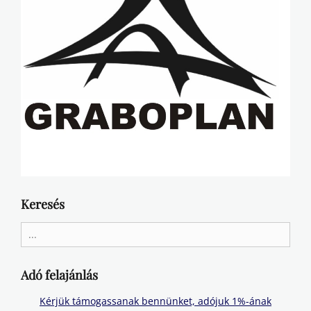
Keresés
Search
for:
Adó felajánlás
Kérjük támogassanak bennünket, adójuk 1%-ának