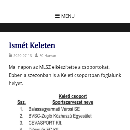
Skip
FC Hatvan
Egyesület a hatvani labdarúgásért, sportért!
to
MENU
content
Ismét Keleten
Posted
Author
2020-07-13
FC Hatvan
on
Mai napon az MLSZ elkészítette a csoportokat.
Ebben a szezonban is a Keleti csoportban foglalunk
helyet.