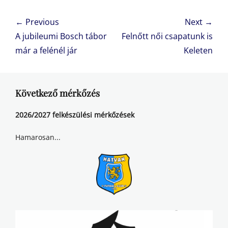
Bejegyzés
← Previous
Next →
navigáció
Previous
Next
A jubileumi Bosch tábor
Felnőtt női csapatunk is
post:
post:
már a felénél jár
Keleten
Következő mérkőzés
2026/2027 felkészülési mérkőzések
Hamarosan...