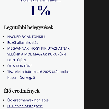
1%-ának felajánlásával...
Legutóbbi bejegyzések
HACKED BY ANTONKILL
Edzői álláshirdetés
MEGVANNAK, HOGY KIK UTAZHATNAK
VELÜNK A MOL MAGYAR KUPA FÉRFI
DÖNTŐJÉRE
ÚT A DÖNTŐRE
Tisztelet a bátraknak! 2025 Utánpótlás
Kupa – Összegző
Élő eredmények
Élő eredmények honlapja
FC Hatvan összegzése