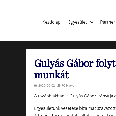
Skip
to
Egyesület a hatvani labdarúgásért, sportért!
content
Primary
Kezdőlap
Egyesület
Partner
menu
Gulyás Gábor folyt
munkát
Posted
Author
2020-06-02
FC Hatvan
on
A továbbiakban is Gulyás Gábor irányítja a
Egyesületünk vezetése bizalmat szavazott
A tréner Török Lászlót váltotta januárban