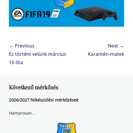
Bejegyzés
← Previous
Next →
navigáció
Previous
Next
Ez történt velünk március
Karantén-matek
post:
post:
16 óta
Következő mérkőzés
2026/2027 felkészülési mérkőzések
Hamarosan...