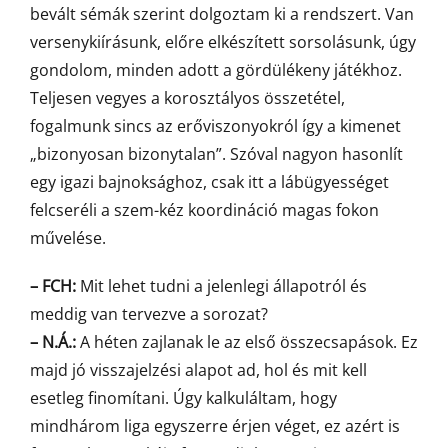
bevált sémák szerint dolgoztam ki a rendszert. Van
versenykiírásunk, előre elkészített sorsolásunk, úgy
gondolom, minden adott a gördülékeny játékhoz.
Teljesen vegyes a korosztályos összetétel,
fogalmunk sincs az erőviszonyokról így a kimenet
„bizonyosan bizonytalan”. Szóval nagyon hasonlít
egy igazi bajnoksághoz, csak itt a lábügyességet
felcseréli a szem-kéz koordináció magas fokon
művelése.
– FCH:
Mit lehet tudni a jelenlegi állapotról és
meddig van tervezve a sorozat?
– N.Á.:
A héten zajlanak le az első összecsapások. Ez
majd jó visszajelzési alapot ad, hol és mit kell
esetleg finomítani. Úgy kalkuláltam, hogy
mindhárom liga egyszerre érjen véget, ez azért is