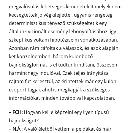
megvalósulás lehetséges kimeneteleit melyek nem
kecsegtettek jó végkifejlettel, ugyanis rengeteg
determinisztikus tényező szükségeltetik egy
általunk vizionált esemény lebonyolításához, így
szkeptikus voltam hipotéziseim vonatkozásában.
Azonban rám cáfoltak a válaszok, és azok alapján
két konzolnemben, három különböző
bajnokságformát is el tudtunk indítani, összesen
harmincnégy indulóval. Ezek teljes irányítása
rajtam fut keresztül, az érintettek már egy külön
csoport tagjai, ahol is megkapják a szükséges
információkat minden továbbival kapcsolatban.
– FCH:
Hogyan kell elképzelni egy ilyen típusú
bajnokságot?
– N.Á.:
A való életből vettem a példákat és már