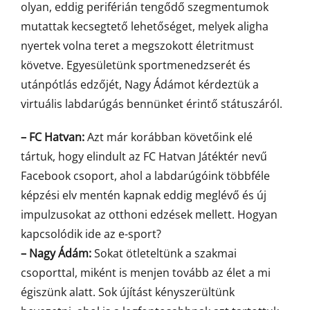
olyan, eddig periférián tengődő szegmentumok
mutattak kecsegtető lehetőséget, melyek aligha
nyertek volna teret a megszokott életritmust
követve. Egyesületünk sportmenedzserét és
utánpótlás edzőjét, Nagy Ádámot kérdeztük a
virtuális labdarúgás bennünket érintő státuszáról.
– FC Hatvan:
Azt már korábban követőink elé
tártuk, hogy elindult az FC Hatvan Játéktér nevű
Facebook csoport, ahol a labdarúgóink többféle
képzési elv mentén kapnak eddig meglévő és új
impulzusokat az otthoni edzések mellett. Hogyan
kapcsolódik ide az e-sport?
– Nagy Ádám:
Sokat ötleteltünk a szakmai
csoporttal, miként is menjen tovább az élet a mi
égiszünk alatt. Sok újítást kényszerültünk