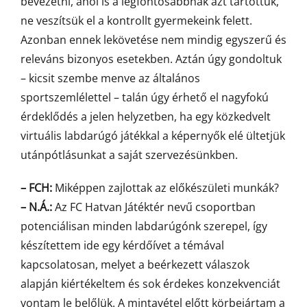
bevezetni, ahol is a legfontosabbnak azt tartottuk,
ne veszítsük el a kontrollt gyermekeink felett.
Azonban ennek lekövetése nem mindig egyszerű és
releváns bizonyos esetekben. Aztán úgy gondoltuk
– kicsit szembe menve az általános
sportszemlélettel – talán úgy érhető el nagyfokú
érdeklődés a jelen helyzetben, ha egy közkedvelt
virtuális labdarúgó játékkal a képernyők elé ültetjük
utánpótlásunkat a saját szervezésünkben.
– FCH:
Miképpen zajlottak az előkészületi munkák?
– N.Á.:
Az FC Hatvan Játéktér nevű csoportban
potenciálisan minden labdarúgónk szerepel, így
készítettem ide egy kérdőívet a témával
kapcsolatosan, melyet a beérkezett válaszok
alapján kiértékeltem és sok érdekes konzekvenciát
vontam le belőlük. A mintavétel előtt körbejártam a