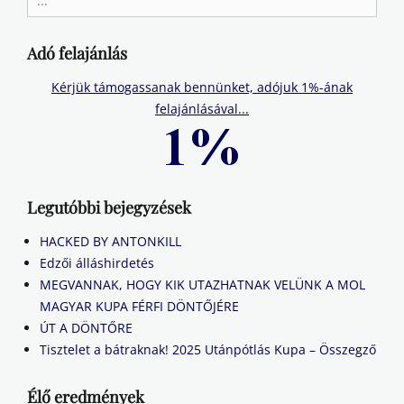
for:
Adó felajánlás
Kérjük támogassanak bennünket, adójuk 1%-ának
felajánlásával...
Legutóbbi bejegyzések
HACKED BY ANTONKILL
Edzői álláshirdetés
MEGVANNAK, HOGY KIK UTAZHATNAK VELÜNK A MOL
MAGYAR KUPA FÉRFI DÖNTŐJÉRE
ÚT A DÖNTŐRE
Tisztelet a bátraknak! 2025 Utánpótlás Kupa – Összegző
Élő eredmények