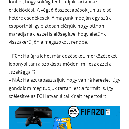
fontos, hogy sokáig fent tudjuk tartani az
érdeklődést. A végső összecsapások június első
hetére esedékesek. A magunk módján egy szűk
csoportnál így biztosan elérjük, hogy otthon
maradjanak, ezzel is elősegítve, hogy életünk
visszakerüljön a megszokott rendbe.
– FCH:
Ha újra lehet már edzéseket, mérkőzéseket
lebonyolítani a szokásos módon, mi lesz ezzel a
„szakággal”?
– N.Á.:
Ha azt tapasztaljuk, hogy van rá kereslet, úgy
gondolom meg tudjuk tartani ezt a formát is, így
szélesítve az FC Hatvan által kínált repertoárt.