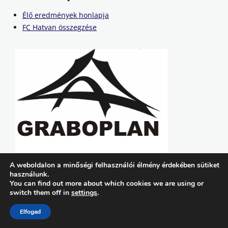
Élő eredmények honlapja
FC Hatvan összegzése
A weboldalon a minőségi felhasználói élmény érdekében sütiket
használunk.
You can find out more about which cookies we are using or
switch them off in
settings
.
Copyright © 2026
FC Hatvan
. All Rights Reserved. | Lucida by
Catch Themes
Elfogad