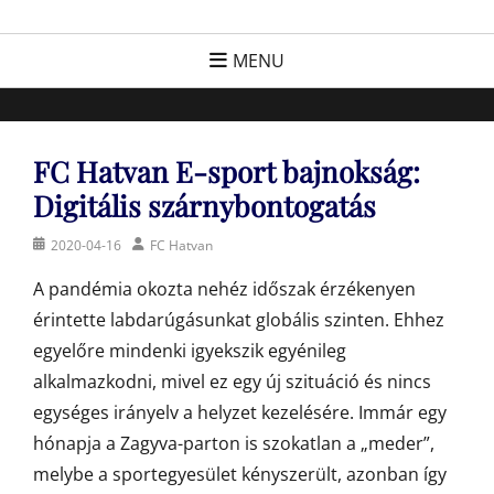
Skip
FC Hatvan
Egyesület a hatvani labdarúgásért, sportért!
to
MENU
content
FC Hatvan E-sport bajnokság:
Digitális szárnybontogatás
Posted
Author
2020-04-16
FC Hatvan
on
A pandémia okozta nehéz időszak érzékenyen
érintette labdarúgásunkat globális szinten. Ehhez
egyelőre mindenki igyekszik egyénileg
alkalmazkodni, mivel ez egy új szituáció és nincs
egységes irányelv a helyzet kezelésére. Immár egy
hónapja a Zagyva-parton is szokatlan a „meder”,
melybe a sportegyesület kényszerült, azonban így