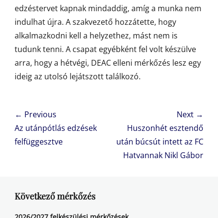
edzéstervet kapnak mindaddig, amíg a munka nem
indulhat újra. A szakvezető hozzátette, hogy
alkalmazkodni kell a helyzethez, mást nem is
tudunk tenni. A csapat egyébként fel volt készülve
arra, hogy a hétvégi, DEAC elleni mérkőzés lesz egy
ideig az utolsó lejátszott találkozó.
Bejegyzés
← Previous
Next →
navigáció
Previous
Next
Az utánpótlás edzések
Huszonhét esztendő
post:
post:
felfüggesztve
után búcsút intett az FC
Hatvannak Nikl Gábor
Következő mérkőzés
2026/2027 felkészülési mérkőzések