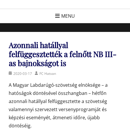
Skip
FC Hatvan
Egyesület a hatvani labdarúgásért, sportért!
to
MENU
content
Azonnali hatállyal
felfüggesztették a felnőtt NB III-
as bajnokságot is
Posted
Author
2020-03-17
FC Hatvan
on
A Magyar Labdarúgó-szövetség elnöksége – a
hatóságok döntésével összhangban – hétfőn
azonnali hatállyal felfüggesztette a szövetség
valamennyi szervezett versenyprogramját és
képzési eseményét, átmeneti időre, újabb
döntéséig.