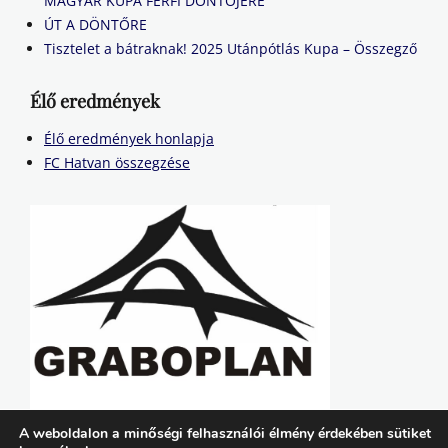
MAGYAR KUPA FÉRFI DÖNTŐJÉRE
ÚT A DÖNTŐRE
Tisztelet a bátraknak! 2025 Utánpótlás Kupa – Összegző
Élő eredmények
Élő eredmények honlapja
FC Hatvan összegzése
A weboldalon a minőségi felhasználói élmény érdekében sütiket