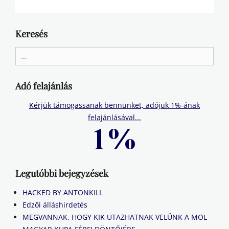
Keresés
Search
for:
Adó felajánlás
Kérjük támogassanak bennünket, adójuk 1%-ának
felajánlásával...
Legutóbbi bejegyzések
HACKED BY ANTONKILL
Edzői álláshirdetés
MEGVANNAK, HOGY KIK UTAZHATNAK VELÜNK A MOL