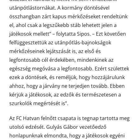
utánpótlástornákat. A kormány döntésével
összhangban zárt kapus mérkőzéseket rendeltünk
el, ahol csak a legszűkebb stáb lehetett jelen a
játékosok mellett” – folytatta Sipos. – Ezt követően
felfüggesztettük az utánpótlás-bajnokságok
mérkőzéseinek lejátszását is, az első és
legfontosabb cél érdekében, mindenkinek az
egészség megóvása a legfontosabb. Ezért születtek
ezek a döntések, és reméljük, hogy hozzájárulunk
ahhoz, hogy a járvány ne terjedjen tovább. Ebben
kérjük a játékosok, az edzők és természetesen a
szurkolók megértését is”.
Az FC Hatvan felnőtt csapata is tegnap tartotta meg
utolsó edzését. Gulyás Gábor vezetőedző
honlapunknak elmondta, hogy a játékosok egyéni