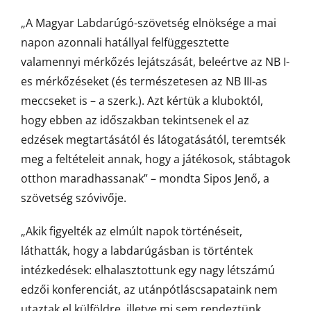
„A Magyar Labdarúgó-szövetség elnöksége a mai
napon azonnali hatállyal felfüggesztette
valamennyi mérkőzés lejátszását, beleértve az NB I-
es mérkőzéseket (és természetesen az NB III-as
meccseket is – a szerk.). Azt kértük a kluboktól,
hogy ebben az időszakban tekintsenek el az
edzések megtartásától és látogatásától, teremtsék
meg a feltételeit annak, hogy a játékosok, stábtagok
otthon maradhassanak” – mondta Sipos Jenő, a
szövetség szóvivője.
„Akik figyelték az elmúlt napok történéseit,
láthatták, hogy a labdarúgásban is történtek
intézkedések: elhalasztottunk egy nagy létszámú
edzői konferenciát, az utánpótláscsapataink nem
utaztak el külföldre, illetve mi sem rendeztünk