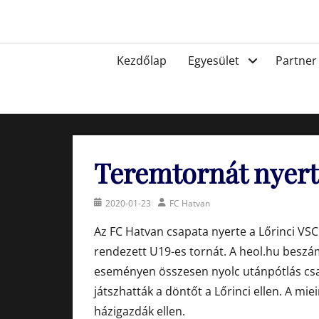
Skip
to
Egyesület a hatvani labdarúgásért, sportért!
content
Primary
Kezdőlap
Egyesület
Partner
menu
Teremtornát nyert
Posted
Author
2020-01-23
FC Hatvan
on
Az FC Hatvan csapata nyerte a Lőrinci VSC
rendezett U19-es tornát. A heol.hu beszám
eseményen összesen nyolc utánpótlás csap
játszhatták a döntőt a Lőrinci ellen. A mi
házigazdák ellen.