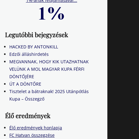
1%-ának felajánlásával...
Legutóbbi bejegyzések
HACKED BY ANTONKILL
Edzői álláshirdetés
MEGVANNAK, HOGY KIK UTAZHATNAK
VELÜNK A MOL MAGYAR KUPA FÉRFI
DÖNTŐJÉRE
ÚT A DÖNTŐRE
Tisztelet a bátraknak! 2025 Utánpótlás
Kupa – Összegző
Élő eredmények
Élő eredmények honlapja
FC Hatvan összegzése