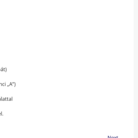
át)
ci „A”)
lattal
l.
Next →