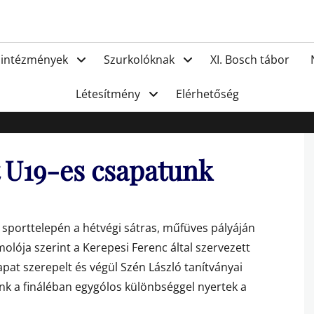
FC Hat
 intézmények
Szurkolóknak
XI. Bosch tábor
Létesítmény
Elérhetőség
 U19-es csapatunk
 sporttelepén a hétvégi sátras, műfüves pályáján
olója szerint a Kerepesi Ferenc által szervezett
at szerepelt és végül Szén László tanítványai
eink a fináléban egygólos különbséggel nyertek a