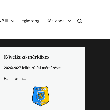
van
Search
NB III
Jégkorong
Kézilabda
Következő mérkőzés
2026/2027 felkészülési mérkőzések
Hamarosan...