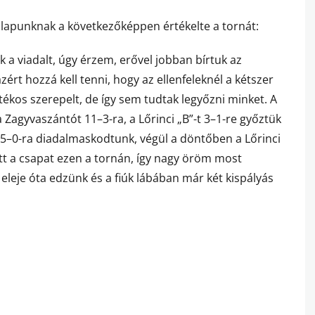
lapunknak a következőképpen értékelte a tornát:
 a viadalt, úgy érzem, erővel jobban bírtuk az
zért hozzá kell tenni, hogy az ellenfeleknél a kétszer
ékos szerepelt, de így sem tudtak legyőzni minket. A
Zagyvaszántót 11–3-ra, a Lőrinci „B”-t 3–1-re győztük
 5–0-ra diadalmaskodtunk, végül a döntőben a Lőrinci
ett a csapat ezen a tornán, így nagy öröm most
eleje óta edzünk és a fiúk lábában már két kispályás