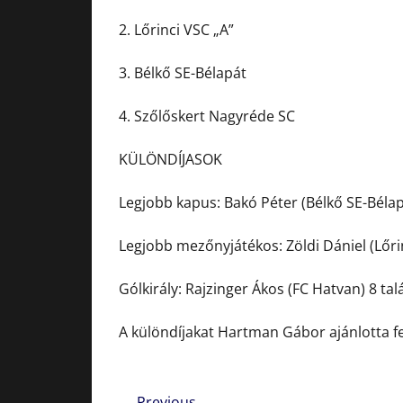
2. Lőrinci VSC „A”
3. Bélkő SE-Bélapát
4. Szőlőskert Nagyréde SC
KÜLÖNDÍJASOK
Legjobb kapus: Bakó Péter (Bélkő SE-Bélap
Legjobb mezőnyjátékos: Zöldi Dániel (Lőrin
Gólkirály: Rajzinger Ákos (FC Hatvan) 8 talá
A különdíjakat Hartman Gábor ajánlotta fe
← Previous