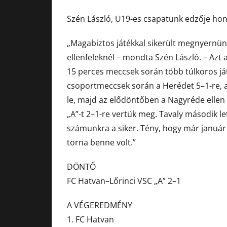
Szén László, U19-es csapatunk edzője hon
„Magabiztos játékkal sikerült megnyernünk
ellenfeleknél – mondta Szén László. – Azt a
15 perces meccsek során több túlkoros ját
csoportmeccsek során a Herédet 5–1-re, a 
le, majd az elődöntőben a Nagyréde ellen
„A”-t 2–1-re vertük meg. Tavaly második l
számunkra a siker. Tény, hogy már január 
torna benne volt.”
DÖNTŐ
FC Hatvan–Lőrinci VSC „A” 2–1
A VÉGEREDMÉNY
1. FC Hatvan