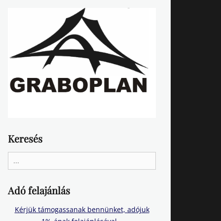
Keresés
Search
for:
Adó felajánlás
Kérjük támogassanak bennünket, adójuk