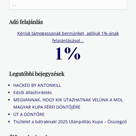
Search
for:
Adó felajánlás
Kérjük támogassanak bennünket, adójuk 1%-ának
felajánlásával...
Legutóbbi bejegyzések
HACKED BY ANTONKILL
Edzői álláshirdetés
MEGVANNAK, HOGY KIK UTAZHATNAK VELÜNK A MOL
MAGYAR KUPA FÉRFI DÖNTŐJÉRE
ÚT A DÖNTŐRE
Tisztelet a bátraknak! 2025 Utánpótlás Kupa – Összegző