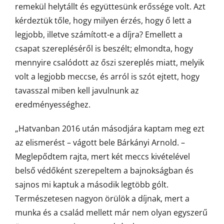
remekül helytállt és együttesünk erőssége volt. Azt
kérdeztük tőle, hogy milyen érzés, hogy ő lett a
legjobb, illetve számított-e a díjra? Emellett a
csapat szerepléséről is beszélt; elmondta, hogy
mennyire csalódott az őszi szereplés miatt, melyik
volt a legjobb meccse, és arról is szót ejtett, hogy
tavasszal miben kell javulnunk az
eredményességhez.
„Hatvanban 2016 után másodjára kaptam meg ezt
az elismerést – vágott bele Bárkányi Arnold. –
Meglepődtem rajta, mert két meccs kivételével
belső védőként szerepeltem a bajnokságban és
sajnos mi kaptuk a második legtöbb gólt.
Természetesen nagyon örülök a díjnak, mert a
munka és a család mellett már nem olyan egyszerű