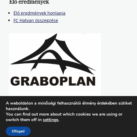
Élő eredmények
Élő eredmények honlapja
FC Hatvan összegzése
A weboldalon a minőségi felhasználói élmény érdekében sütiket
használunk.
You can find out more about which cookies we are using or
switch them off in
settings
.
Copyright © 2026
FC Hatvan
. All Rights Reserved. | Lucida by
Catch Themes
Elfogad