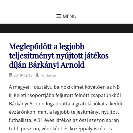
Skip
FC Hatvan
Egyesület a hatvani labdarúgásért, sportért!
to
MENU
content
Meglepődött a legjobb
teljesítményt nyújtott játékos
díján Bárkányi Arnold
Posted
Author
2019-12-13
FC Hatvan
on
A megyei I. osztályú bajnoki címet követően az NB
III Keleti csoportjába feljutott felnőtt csapatunkból
Bárkányi Arnold fogadhatta a gratulációkat a keddi
évzárónkon, mint a legjobb teljesítményt nyújtott
futballista. A 31 éves játékos az őszi szezon során
több poszton, védőként és középpályásként is