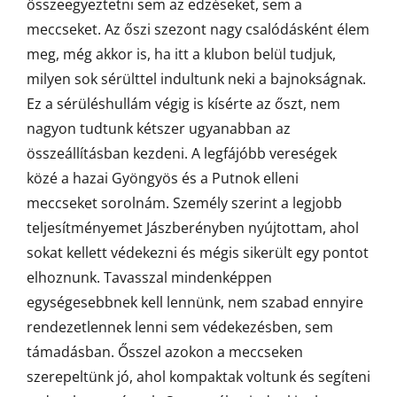
összeegyeztetni sem az edzéseket, sem a
meccseket. Az őszi szezont nagy csalódásként élem
meg, még akkor is, ha itt a klubon belül tudjuk,
milyen sok sérülttel indultunk neki a bajnokságnak.
Ez a sérüléshullám végig is kísérte az őszt, nem
nagyon tudtunk kétszer ugyanabban az
összeállításban kezdeni. A legfájóbb vereségek
közé a hazai Gyöngyös és a Putnok elleni
meccseket sorolnám. Személy szerint a legjobb
teljesítményemet Jászberényben nyújtottam, ahol
sokat kellett védekezni és mégis sikerült egy pontot
elhoznunk. Tavasszal mindenképpen
egységesebbnek kell lennünk, nem szabad ennyire
rendezetlennek lenni sem védekezésben, sem
támadásban. Ősszel azokon a meccseken
szerepeltünk jó, ahol kompaktak voltunk és segíteni