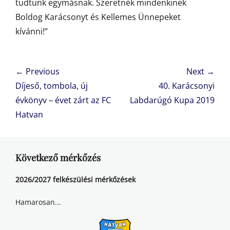
tudtunk egymásnak. Szeretnék mindenkinek
Boldog Karácsonyt és Kellemes Ünnepeket
kívánni!”
Bejegyzés
← Previous
Next →
navigáció
Previous
Next
Díjeső, tombola, új
40. Karácsonyi
post:
post:
évkönyv – évet zárt az FC
Labdarúgó Kupa 2019
Hatvan
Következő mérkőzés
2026/2027 felkészülési mérkőzések
Hamarosan...