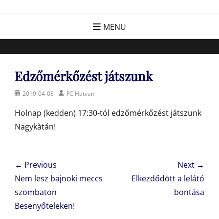
Skip
FC Hatvan
Egyesület a hatvani labdarúgásért, sportért!
to
MENU
content
Edzőmérkőzést játszunk
Posted
Author
2019-04-08
FC Hatvan
on
Holnap (kedden) 17:30-tól edzőmérkőzést játszunk
Nagykàtán!
Bejegyzés
← Previous
Next →
navigáció
Previous
Next
Nem lesz bajnoki meccs
Elkezdődött a lelátó
post:
post:
szombaton
bontása
Besenyőteleken!