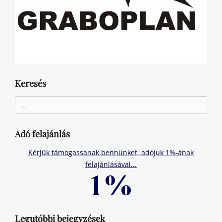
Keresés
Search
for:
Adó felajánlás
Kérjük támogassanak bennünket, adójuk 1%-ának
felajánlásával...
Legutóbbi bejegyzések