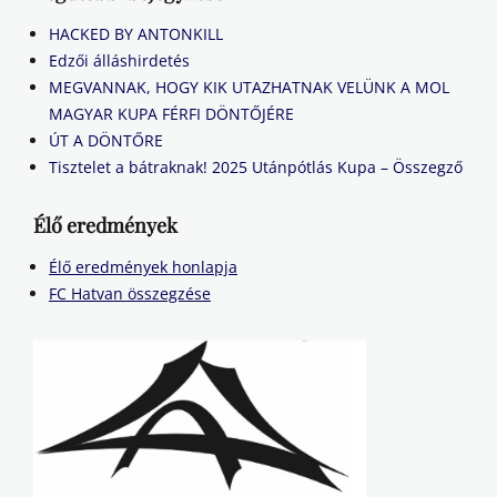
HACKED BY ANTONKILL
Edzői álláshirdetés
MEGVANNAK, HOGY KIK UTAZHATNAK VELÜNK A MOL
MAGYAR KUPA FÉRFI DÖNTŐJÉRE
ÚT A DÖNTŐRE
Tisztelet a bátraknak! 2025 Utánpótlás Kupa – Összegző
Élő eredmények
Élő eredmények honlapja
FC Hatvan összegzése