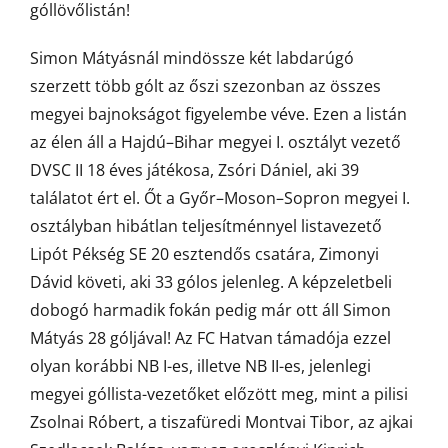
góllövőlistán!
Simon Mátyásnál mindössze két labdarúgó
szerzett több gólt az őszi szezonban az összes
megyei bajnokságot figyelembe véve. Ezen a listán
az élen áll a Hajdú–Bihar megyei I. osztályt vezető
DVSC II 18 éves játékosa, Zsóri Dániel, aki 39
találatot ért el. Őt a Győr–Moson–Sopron megyei I.
osztályban hibátlan teljesítménnyel listavezető
Lipót Pékség SE 20 esztendős csatára, Zimonyi
Dávid követi, aki 33 gólos jelenleg. A képzeletbeli
dobogó harmadik fokán pedig már ott áll Simon
Mátyás 28 góljával! Az FC Hatvan támadója ezzel
olyan korábbi NB I-es, illetve NB II-es, jelenlegi
megyei góllista-vezetőket előzött meg, mint a pilisi
Zsolnai Róbert, a tiszafüredi Montvai Tibor, az ajkai