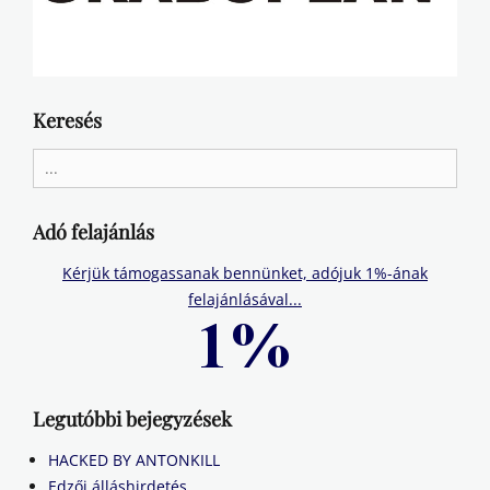
Keresés
Search
for:
Adó felajánlás
Kérjük támogassanak bennünket, adójuk 1%-ának
felajánlásával...
Legutóbbi bejegyzések
HACKED BY ANTONKILL
Edzői álláshirdetés