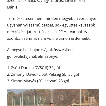
Szedlacsek Balázs, vagy az oroszlányi Kiprich
Dániel!
Természetesen nem minden megyében versenyez
ugyanannyi számú csapat, sok együttes kevesebb
mérkőzést játszott ősszel az FC Hatvannál, ez
azonban semmit nem von le Simon érdemeiből!
A megye I-es bajnokságok összesített
góllövőlistájának élmezőnye:
1. Zsóri Dániel (DVSC II) 39 gól
2. Zimonyi Dávid (Lipót Pékség SE) 33 gól
3. Simon Mátyás (FC Hatvan) 28 gól