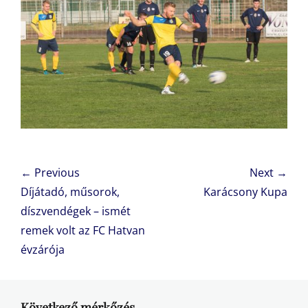
Bejegyzés
← Previous
Next →
navigáció
Previous
Next
Díjátadó, műsorok,
Karácsony Kupa
post:
post:
díszvendégek – ismét
remek volt az FC Hatvan
évzárója
Következő mérkőzés