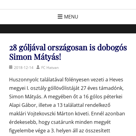
Skip
FC Hatvan
Egyesület a hatvani labdarúgásért, sportért!
to
MENU
content
28 góljával országosan is dobogós
Simon Mátyás!
Posted
Author
2018-12-14
FC Hatvan
on
Huszonnyolc találatával fölényesen vezeti a Heves
megyei I. osztály góllövőlistáját 27 éves támadónk,
Simon Mátyás. A megyében őt a 16 gólos péterkei
Alapi Gábor, illetve a 13 találattal rendelkező
maklári Vojtekovszki Márton követi. Ennél azonban
érdekesebb, hogy csatárunk minden megyét
figyelembe vége a 3. helyen áll az összesített