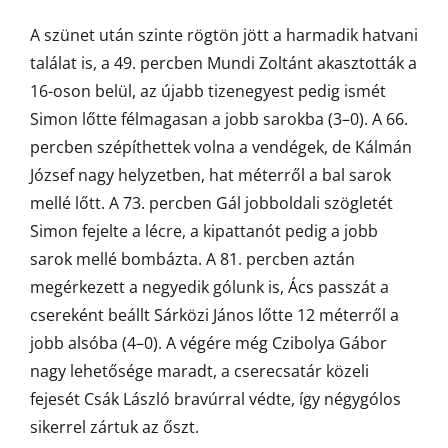
A szünet után szinte rögtön jött a harmadik hatvani
találat is, a 49. percben Mundi Zoltánt akasztották a
16-oson belül, az újabb tizenegyest pedig ismét
Simon lőtte félmagasan a jobb sarokba (3–0). A 66.
percben szépíthettek volna a vendégek, de Kálmán
József nagy helyzetben, hat méterről a bal sarok
mellé lőtt. A 73. percben Gál jobboldali szögletét
Simon fejelte a lécre, a kipattanót pedig a jobb
sarok mellé bombázta. A 81. percben aztán
megérkezett a negyedik gólunk is, Ács passzát a
csereként beállt Sárközi János lőtte 12 méterről a
jobb alsóba (4–0). A végére még Czibolya Gábor
nagy lehetősége maradt, a cserecsatár közeli
fejesét Csák László bravúrral védte, így négygólos
sikerrel zártuk az őszt.