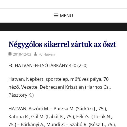
Skip
FC Hatvan
Egyesület a hatvani labdarúgásért, sportért!
to
MENU
content
Négygólos sikerrel zártuk az őszt
Posted
Author
2018-12-03
FC Hatvan
on
FC HATVAN–FELSŐTÁRKÁNY 4–0 (2–0)
Hatvan, Népkerti sporttelep, műfüves pálya, 70
néző. Vezette: Debreczeni Krisztián (Harnos Cs.,
Pásztory K.)
HATVAN: Aszódi M. – Purzsa M. (Sárközi J., 75.),
Katona R., Gál M. (Labát K., 75.), Fék Zs. (Török N.,
75.) – Bárkányi A., Mundi Z. – Szabó R. (Kész T., 75.),