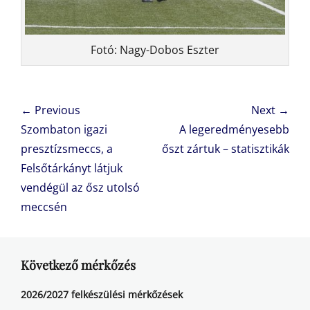
Fotó: Nagy-Dobos Eszter
Bejegyzés
← Previous
Next →
navigáció
Previous
Next
Szombaton igazi
A legeredményesebb
post:
post:
presztízsmeccs, a
őszt zártuk – statisztikák
Felsőtárkányt látjuk
vendégül az ősz utolsó
meccsén
Következő mérkőzés
2026/2027 felkészülési mérkőzések