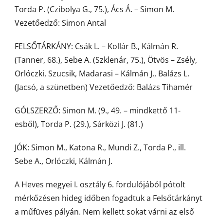
Torda P. (Czibolya G., 75.), Ács Á. – Simon M.
Vezetőedző: Simon Antal
FELSŐTÁRKÁNY: Csák L. – Kollár B., Kálmán R.
(Tanner, 68.), Sebe A. (Szklenár, 75.), Ötvös – Zsély,
Orlóczki, Szucsik, Madarasi – Kálmán J., Balázs L.
(Jacsó, a szünetben) Vezetőedző: Balázs Tihamér
GÓLSZERZŐ: Simon M. (9., 49. – mindkettő 11-
esből), Torda P. (29.), Sárközi J. (81.)
JÓK: Simon M., Katona R., Mundi Z., Torda P., ill.
Sebe A., Orlóczki, Kálmán J.
A Heves megyei I. osztály 6. fordulójából pótolt
mérkőzésen hideg időben fogadtuk a Felsőtárkányt
a műfüves pályán. Nem kellett sokat várni az első