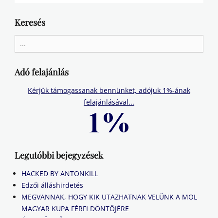
Keresés
Search
for:
Adó felajánlás
Kérjük támogassanak bennünket, adójuk 1%-ának
felajánlásával...
Legutóbbi bejegyzések
HACKED BY ANTONKILL
Edzői álláshirdetés
MEGVANNAK, HOGY KIK UTAZHATNAK VELÜNK A MOL
MAGYAR KUPA FÉRFI DÖNTŐJÉRE