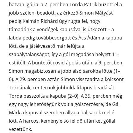
hatvani gólra: a 7. percben Torda Patrik húzott el a
jobb szélen, beadott, az érkező Simon Mátyást
pedig Kálmán Richárd úgy rúgta fel, hogy
támadónk a vendégek kapusával is ütközött – a
labda pedig továbbcsorgott és Ács Ádám a kapuba
lőtt, de a játékvezető már lefújta a
szabálytalanságot, így a gól megadása helyett 11-
est ítélt. A büntetőt rövid ápolás után, a 9. percben
Simon magabiztosan a jobb alsó sarokba lőtte (1–
0). A 29. percben aztán Simon visszaadta a kölcsönt
Tordának, centerünk jobboldali lapos beadását
Torda passzolta a kapuba (2–0). A 35. percben még
egy nagy lehetőségünk volt a gólszerzésre, de Gál
Márk a kapuval szemben állva a bal sarok mellé
lőtt. A harcos, kemény első félidő után két góllal
vezettünk.